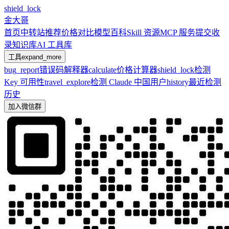
shield_lock
金大哥
首页
中转站推荐
价格对比
模型百科
Skill 资源
MCP 服务
提交收
录
知识库
AI 工具库
工具
expand_more
bug_report
错误码解释器
calculate
价格计算器
shield_lock
检测
Key 可用性
travel_explore
检测 Claude 中国用户
history
最近检测
历史
加入微信群