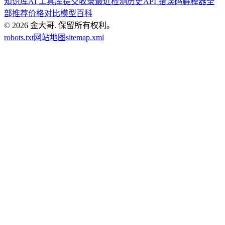
知识库
AI 工具库
提交收录
最近检测历史
API 错误码解释器
全
部推荐
价格对比
模型百科
© 2026
金大哥
.
保留所有权利。
robots.txt
网站地图
sitemap.xml