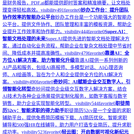
是财务报告，PDF.ai都能提供即时答案和精准摘要，让文档处
理变得轻松高效。
visibility
491
favorite
0
妙办工作台：提升团队
协作效率的智能办公平台
妙办工作台是一个功能强大的智能办
公平台，提供文件协作、团队管理和丰富的模板资源，帮助企
业提升工作效率和协作能力。
visibility
444
favorite
0
Super.AI：
智能文档处理的未来
Super.AI提供先进的智能文档处理解决方
案，通过自动化业务流程，帮助企业在复杂文档处理中节省时
间、降低成本并提高准确性。
visibility
479
favorite
0
靠谱AI：全
方位AI解决方案，助力智能化升级
靠谱AI提供一系列创新的
AI产品和服务，包括AI高报师、多模型对话、AI心理咨询
师、AI绘画等，旨在为个人和企业提供全方位的AI解决方
案。
visibility
490
favorite
0
奇妙问：AI赋能企业交互数字人，引
领智能化转型
奇妙问提供企业级交互数字人解决方案，结合
AI技术为各种企业场景提供定制化服务，如数字客服与数字
销售，助力企业实现智能化转型。
visibility
544
favorite
0
职徒简
历52cv：智能求职的得力助手
职徒简历52cv是一个全面的求职
辅助平台，提供免费简历模板下载、AI简历优化、智能求职
辅导和500强HR在线辅导，助力用户打造专业简历，提升求职
成功率。
visibility
523
favorite
0
轻云图：开启数据可视化新纪元