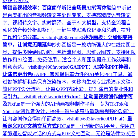
更多
AI办公
解锁音视频效率：百度简单听记全场景AI转写体验
简单听记
是百度推出的音视频转文字处理专家，支持高精度语音转文
字、视频转文字、实时翻译。基于AI大模型，支持全流程自
动化的音频分析和整理，一键生成AI会议纪要和总结，提升
工作和学习效率。
visibility
493
favorite
0
妙办画板：让绘图变得
简单，让创意无限延伸
妙办画板是一款功能强大的在线绘图工
具，提供多种绘图功能，包括流程图、思维导图等，支持团队
协作和AI绘图。免费使用，适合个人和团队提升工作效率和
创意表达。
visibility
490
favorite
0
GAIPPT：AI美化PPT神器，
让演示更出色
GAIPPT官网提供革命性的AI美化PPT工具，通
过智能解析和高保真渲染技术，60秒内生成专业级演示文稿。
简化PPT设计流程，让每页PPT都出彩，提升演示的专业性和
吸引力。
visibility
655
favorite
0
Pixfun：让动画视频创作触手可
及
Pixfun是一个强大的AI动画视频制作平台，专为TikTok和
YouTube创作者设计，提供一键生成高质量动画视频的功能，
让内容创作变得简单而高效。
visibility
633
favorite
0
PDF.ai：重
新定义PDF文档交互方式
PDF.ai是一个创新的AI平台，使用户
能够通过智能对话的方式与PDF文档互动。无论是法律协议还