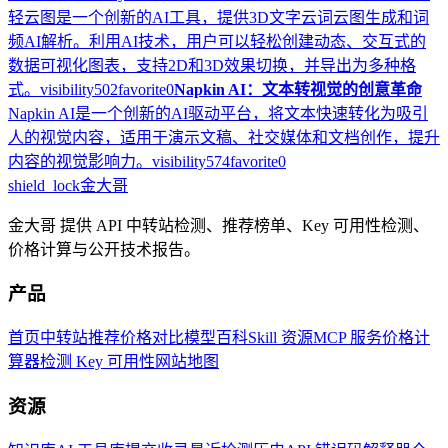
轻云图是一个创新的AI工具，提供3D文字云词云图生成和词
频AI解析。利用AI技术，用户可以轻松创建动态、交互式的
数据可视化图表，支持2D和3D效果切换，并导出为多种格
式。
visibility
502
favorite
0
Napkin AI：文本转视觉的创意革命
Napkin AI是一个创新的AI驱动平台，将文本快速转化为吸引
人的视觉内容，适用于演示文稿、社交媒体和文档创作，提升
内容的视觉影响力。
visibility
574
favorite
0
shield_lock
金大哥
金大哥 提供 API 中转站检测、推荐榜单、Key 可用性检测、
价格计算与公开技术报告。
产品
首页
中转站推荐
价格对比
模型百科
Skill 资源
MCP 服务
价格计
算器
检测 Key 可用性
网站地图
资源