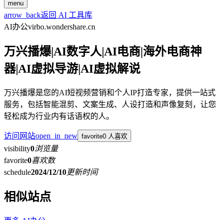
menu
arrow_back
返回 AI 工具库
AI办公
virbo.wondershare.cn
万兴播爆|AI数字人|AI电商|海外电商神
器|AI虚拟导游|AI虚拟解说
万兴播爆是您的AI短视频营销和个人IP打造专家，提供一站式
服务，包括智能混剪、文案生成、人设打造和声像复刻，让您
轻松成为行业内有话语权的人。
访问网站
open_in_new
favorite
0 人喜欢
visibility
0
浏览量
favorite
0
喜欢数
schedule
2024/12/10
更新时间
相似站点