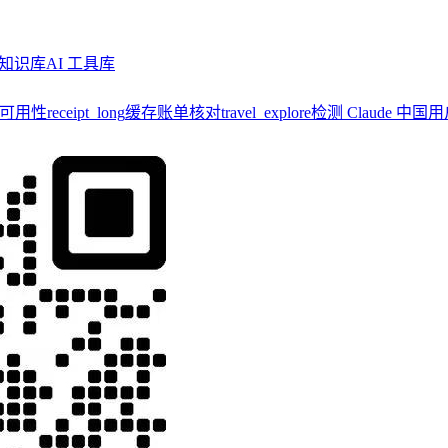
知识库
AI 工具库
y 可用性
receipt_long
缓存账单核对
travel_explore
检测 Claude 中国