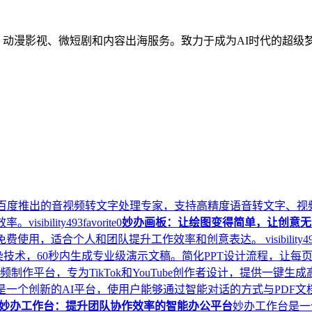
说、动漫影视、微短剧和内容出海服务。致力于成为AI时代的超级
百度推出的音视频转文字处理专家，支持高精度语音转文字、视
效率。
visibility
493
favorite
0
妙办画板：让绘图变得简单，让创意无
。免费使用，适合个人和团队提升工作效率和创意表达。
visibility
4
染技术，60秒内生成专业级演示文稿。简化PPT设计流程，让每
动画视频制作平台，专为TikTok和YouTube创作者设计，提供
.ai是一个创新的AI平台，使用户能够通过智能对话的方式与PDF
妙办工作台：提升团队协作效率的智能办公平台
妙办工作台是一