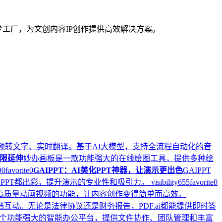
梦工厂，为文创内容IP创作提供高效解决方案。
频转文字、实时翻译。基于AI大模型，支持全流程自动化的音
限延伸
妙办画板是一款功能强大的在线绘图工具，提供多种绘
90
favorite
0
GAIPPT：AI美化PPT神器，让演示更出色
GAIPPT
页PPT都出彩，提升演示的专业性和吸引力。
visibility
655
favorite
0
一键生成高质量动画视频的功能，让内容创作变得简单而高效。
文档互动。无论是法律协议还是财务报告，PDF.ai都能提供即时答
个功能强大的智能办公平台，提供文件协作、团队管理和丰富