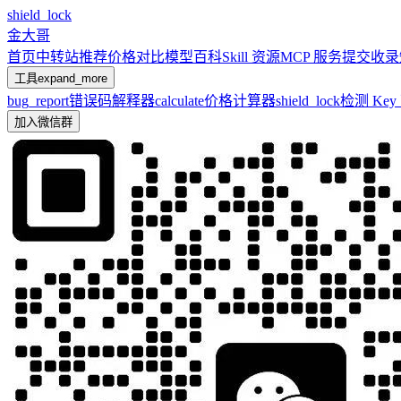
shield_lock
金大哥
首页
中转站推荐
价格对比
模型百科
Skill 资源
MCP 服务
提交收录
工具
expand_more
bug_report
错误码解释器
calculate
价格计算器
shield_lock
检测 Ke
加入微信群