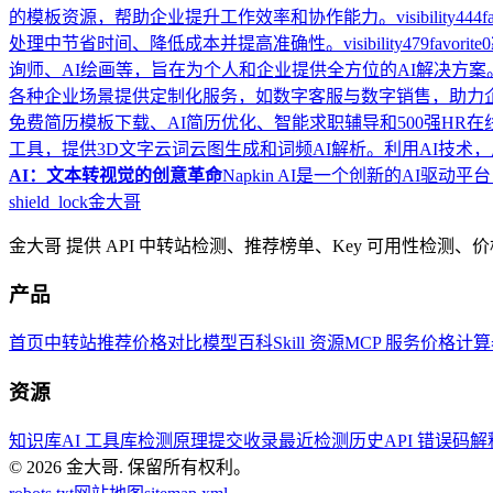
的模板资源，帮助企业提升工作效率和协作能力。
visibility
444
f
处理中节省时间、降低成本并提高准确性。
visibility
479
favorite
0
询师、AI绘画等，旨在为个人和企业提供全方位的AI解决方案
各种企业场景提供定制化服务，如数字客服与数字销售，助力
免费简历模板下载、AI简历优化、智能求职辅导和500强HR
工具，提供3D文字云词云图生成和词频AI解析。利用AI技术
AI：文本转视觉的创意革命
Napkin AI是一个创新的A
shield_lock
金大哥
金大哥 提供 API 中转站检测、推荐榜单、Key 可用性检测
产品
首页
中转站推荐
价格对比
模型百科
Skill 资源
MCP 服务
价格计算
资源
知识库
AI 工具库
检测原理
提交收录
最近检测历史
API 错误码
© 2026
金大哥
.
保留所有权利。