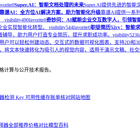
avorite
0
Super.AI：智能文档处理的未来
Super.AI提供先进
靠谱AI：全方位AI解决方案，助力智能化升级
靠谱AI提供一系
。
visibility
490
favorite
0
奇妙问：AI赋能企业交互数字人，引领智
企业实现智能化转型。
visibility
544
favorite
0
职徒简历52cv：智能
在线辅导，助力用户打造专业简历，提升求职成功率。
visibility
523
f
，用户可以轻松创建动态、交互式的数据可视化图表，支持2D和
I驱动平台，将文本快速转化为吸引人的视觉内容，适用于演示文稿、
、价格计算与公开技术报告。
器
检测 Key 可用性
缓存账单核对
网站地图
解释器
全部推荐
价格对比
模型百科