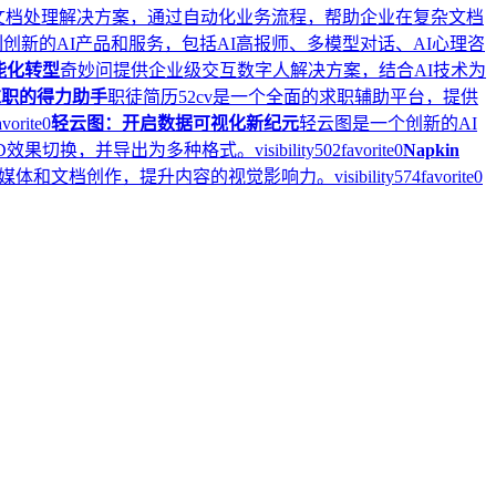
的智能文档处理解决方案，通过自动化业务流程，帮助企业在复杂文档
列创新的AI产品和服务，包括AI高报师、多模型对话、AI心理咨
能化转型
奇妙问提供企业级交互数字人解决方案，结合AI技术为
求职的得力助手
职徒简历52cv是一个全面的求职辅助平台，提供
avorite
0
轻云图：开启数据可视化新纪元
轻云图是一个创新的AI
3D效果切换，并导出为多种格式。
visibility
502
favorite
0
Napkin
社交媒体和文档创作，提升内容的视觉影响力。
visibility
574
favorite
0