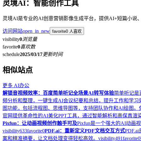
灵境AI：智能创作工具
灵境AI是专业的AI创意营销影像生成平台，提供AI+短篇小
访问网站
open_in_new
favorite
0 人喜欢
visibility
0
浏览量
favorite
0
喜欢数
schedule
2025/03/17
更新时间
相似站点
更多
AI办公
解锁音视频效率：百度简单听记全场景AI转写体验
简单听记是
频分析和整理，一键生成AI会议纪要和总结，提升工作和学习
图功能，包括流程图、思维导图等，支持团队协作和AI绘图
官网提供革命性的AI美化PPT工具，通过智能解析和高保真渲
Pixfun：让动画视频创作触手可及
Pixfun是一个强大的AI
visibility
633
favorite
0
PDF.ai：重新定义PDF文档交互方式
PDF
案和精准摘要，让文档处理变得轻松高效。
visibility
491
favorite
0