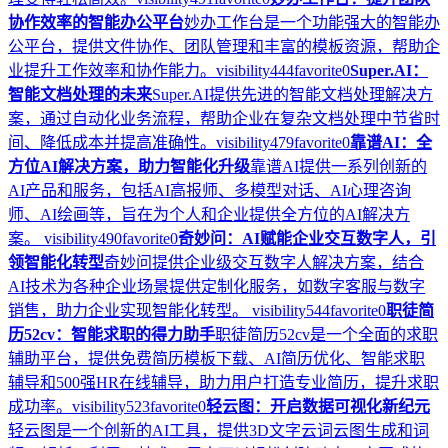
协作效率的智能办公平台
妙办工作台是一个功能强大的智能办
公平台，提供文件协作、团队管理和丰富的模板资源，帮助企
业提升工作效率和协作能力。
visibility
444
favorite
0
Super.AI：
智能文档处理的未来
Super.AI提供先进的智能文档处理解决方
案，通过自动化业务流程，帮助企业在复杂文档处理中节省时
间、降低成本并提高准确性。
visibility
479
favorite
0
靠谱AI：全
方位AI解决方案，助力智能化升级
靠谱AI提供一系列创新的
AI产品和服务，包括AI高报师、多模型对话、AI心理咨询
师、AI绘画等，旨在为个人和企业提供全方位的AI解决方
案。
visibility
490
favorite
0
奇妙问：AI赋能企业交互数字人，引
领智能化转型
奇妙问提供企业级交互数字人解决方案，结合
AI技术为各种企业场景提供定制化服务，如数字客服与数字
销售，助力企业实现智能化转型。
visibility
544
favorite
0
职徒简
历52cv：智能求职的得力助手
职徒简历52cv是一个全面的求职
辅助平台，提供免费简历模板下载、AI简历优化、智能求职
辅导和500强HR在线辅导，助力用户打造专业简历，提升求职
成功率。
visibility
523
favorite
0
轻云图：开启数据可视化新纪元
轻云图是一个创新的AI工具，提供3D文字云词云图生成和词