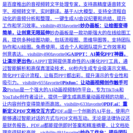
是百度推出的音视频转文字处理专家，支持高精度语音转文
字、视频转文字、实时翻译。基于AI大模型，支持全流程自
动化的音频分析和整理，一键生成AI会议纪要和总结，提升
工作和学习效率。
visibility
493
favorite
0
妙办画板：让绘图变得
简单，让创意无限延伸
妙办画板是一款功能强大的在线绘图工
具，提供多种绘图功能，包括流程图、思维导图等，支持团队
协作和AI绘图。免费使用，适合个人和团队提升工作效率和
创意表达。
visibility
490
favorite
0
GAIPPT：AI美化PPT神器，
让演示更出色
GAIPPT官网提供革命性的AI美化PPT工具，通
过智能解析和高保真渲染技术，60秒内生成专业级演示文稿。
简化PPT设计流程，让每页PPT都出彩，提升演示的专业性和
吸引力。
visibility
655
favorite
0
Pixfun：让动画视频创作触手可
及
Pixfun是一个强大的AI动画视频制作平台，专为TikTok和
YouTube创作者设计，提供一键生成高质量动画视频的功能，
让内容创作变得简单而高效。
visibility
633
favorite
0
PDF.ai：重
新定义PDF文档交互方式
PDF.ai是一个创新的AI平台，使用户
能够通过智能对话的方式与PDF文档互动。无论是法律协议还
是财务报告，PDF.ai都能提供即时答案和精准摘要，让文档处
理变得轻松高效。
visibility
491
favorite
0
妙办工作台：提升团队