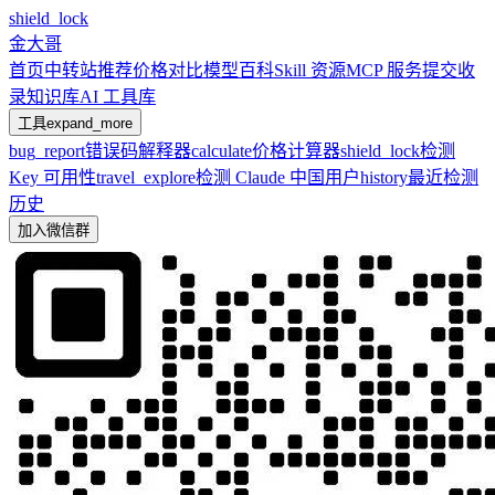
shield_lock
金大哥
首页
中转站推荐
价格对比
模型百科
Skill 资源
MCP 服务
提交收
录
知识库
AI 工具库
工具
expand_more
bug_report
错误码解释器
calculate
价格计算器
shield_lock
检测
Key 可用性
travel_explore
检测 Claude 中国用户
history
最近检测
历史
加入微信群