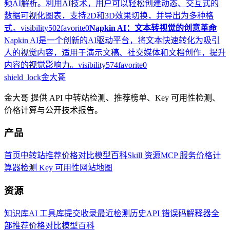
频AI解析。利用AI技术，用户可以轻松创建动态、交互式的
数据可视化图表，支持2D和3D效果切换，并导出为多种格
式。
visibility
502
favorite
0
Napkin AI：文本转视觉的创意革命
Napkin AI是一个创新的AI驱动平台，将文本快速转化为吸引
人的视觉内容，适用于演示文稿、社交媒体和文档创作，提升
内容的视觉影响力。
visibility
574
favorite
0
shield_lock
金大哥
金大哥 提供 API 中转站检测、推荐榜单、Key 可用性检测、
价格计算与公开技术报告。
产品
首页
中转站推荐
价格对比
模型百科
Skill 资源
MCP 服务
价格计
算器
检测 Key 可用性
网站地图
资源
知识库
AI 工具库
提交收录
最近检测历史
API 错误码解释器
全
部推荐
价格对比
模型百科