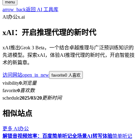
menu
arrow_back
返回 AI 工具库
AI办公
x.ai
xAI：开启推理代理的新时代
xAI推出Grok 3 Beta，一个结合卓越推理与广泛预训练知识的
先进模型。探索xAI，体验AI推理代理的新时代，开启智能技
术的新篇章。
访问网站
open_in_new
favorite
0 人喜欢
visibility
0
浏览量
favorite
0
喜欢数
schedule
2025/03/20
更新时间
相似站点
更多
AI办公
解锁音视频效率：百度简单听记全场景AI转写体验
简单听记