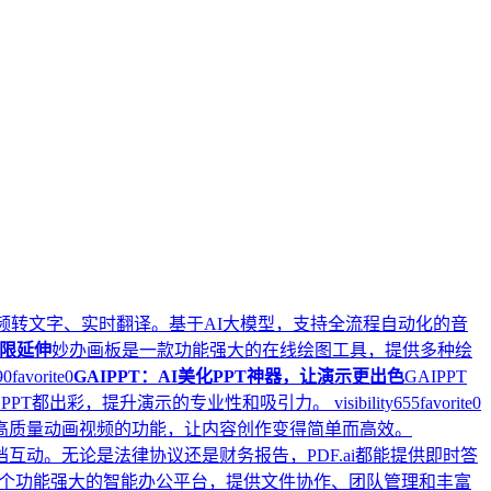
频转文字、实时翻译。基于AI大模型，支持全流程自动化的音
限延伸
妙办画板是一款功能强大的在线绘图工具，提供多种绘
90
favorite
0
GAIPPT：AI美化PPT神器，让演示更出色
GAIPPT
页PPT都出彩，提升演示的专业性和吸引力。
visibility
655
favorite
0
一键生成高质量动画视频的功能，让内容创作变得简单而高效。
文档互动。无论是法律协议还是财务报告，PDF.ai都能提供即时答
个功能强大的智能办公平台，提供文件协作、团队管理和丰富