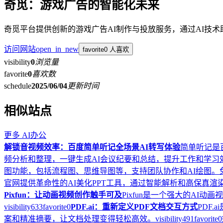
奇觅：游戏广告的智能化未来
奇觅平台提供创新的游戏广告AI制作与投放服务，通过AI技
访问网站
open_in_new
favorite
0 人喜欢
visibility
0
浏览量
favorite
0
喜欢数
schedule
2025/06/04
更新时间
相似站点
更多
AI办公
解锁音视频效率：百度简单听记全场景AI转写体验
简单听记是
频分析和整理，一键生成AI会议纪要和总结，提升工作和学习
图功能，包括流程图、思维导图等，支持团队协作和AI绘图
官网提供革命性的AI美化PPT工具，通过智能解析和高保真渲
Pixfun：让动画视频创作触手可及
Pixfun是一个强大的AI
visibility
633
favorite
0
PDF.ai：重新定义PDF文档交互方式
PDF
案和精准摘要，让文档处理变得轻松高效。
visibility
491
favorite
0