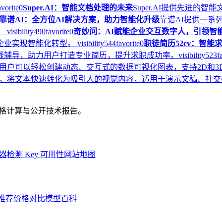
avorite
0
Super.AI：智能文档处理的未来
Super.AI提供先进
靠谱AI：全方位AI解决方案，助力智能化升级
靠谱AI提供一系
。
visibility
490
favorite
0
奇妙问：AI赋能企业交互数字人，引领智
企业实现智能化转型。
visibility
544
favorite
0
职徒简历52cv：智能
在线辅导，助力用户打造专业简历，提升求职成功率。
visibility
523
f
，用户可以轻松创建动态、交互式的数据可视化图表，支持2D和
I驱动平台，将文本快速转化为吸引人的视觉内容，适用于演示文稿、
、价格计算与公开技术报告。
器
检测 Key 可用性
网站地图
推荐
价格对比
模型百科