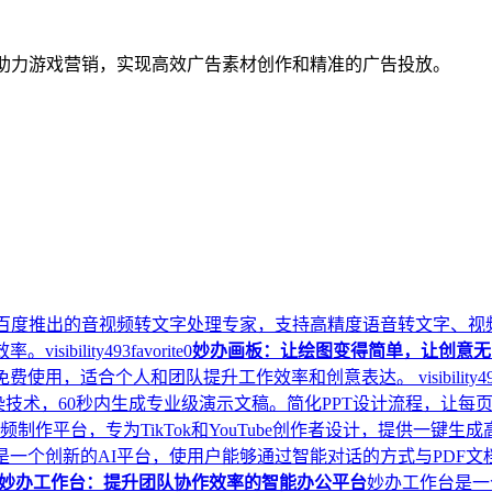
术助力游戏营销，实现高效广告素材创作和精准的广告投放。
百度推出的音视频转文字处理专家，支持高精度语音转文字、视
效率。
visibility
493
favorite
0
妙办画板：让绘图变得简单，让创意无
。免费使用，适合个人和团队提升工作效率和创意表达。
visibility
4
染技术，60秒内生成专业级演示文稿。简化PPT设计流程，让每
动画视频制作平台，专为TikTok和YouTube创作者设计，提供
.ai是一个创新的AI平台，使用户能够通过智能对话的方式与PDF
妙办工作台：提升团队协作效率的智能办公平台
妙办工作台是一