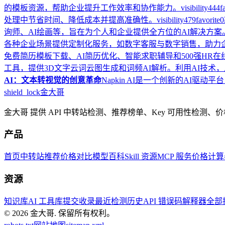
的模板资源，帮助企业提升工作效率和协作能力。
visibility
444
f
处理中节省时间、降低成本并提高准确性。
visibility
479
favorite
0
询师、AI绘画等，旨在为个人和企业提供全方位的AI解决方案
各种企业场景提供定制化服务，如数字客服与数字销售，助力
免费简历模板下载、AI简历优化、智能求职辅导和500强HR
工具，提供3D文字云词云图生成和词频AI解析。利用AI技术
AI：文本转视觉的创意革命
Napkin AI是一个创新的A
shield_lock
金大哥
金大哥 提供 API 中转站检测、推荐榜单、Key 可用性检测
产品
首页
中转站推荐
价格对比
模型百科
Skill 资源
MCP 服务
价格计算
资源
知识库
AI 工具库
提交收录
最近检测历史
API 错误码解释器
全部
© 2026
金大哥
.
保留所有权利。