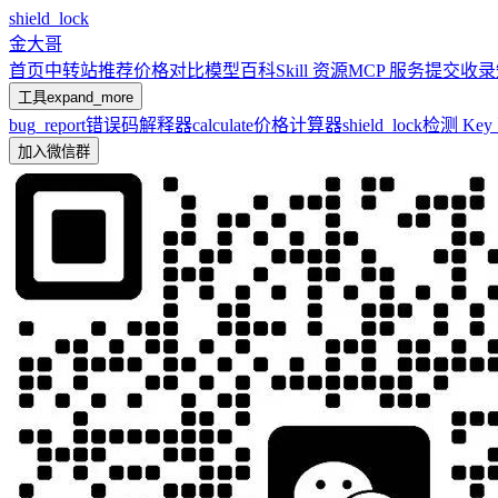
shield_lock
金大哥
首页
中转站推荐
价格对比
模型百科
Skill 资源
MCP 服务
提交收录
工具
expand_more
bug_report
错误码解释器
calculate
价格计算器
shield_lock
检测 Ke
加入微信群