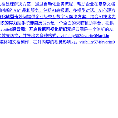
的智能文档处理解决方案，通过自动化业务流程，帮助企业在复杂文档
列创新的AI产品和服务，包括AI高报师、多模型对话、AI心理咨
能化转型
奇妙问提供企业级交互数字人解决方案，结合AI技术为
求职的得力助手
职徒简历52cv是一个全面的求职辅助平台，提供
avorite
0
轻云图：开启数据可视化新纪元
轻云图是一个创新的AI
3D效果切换，并导出为多种格式。
visibility
502
favorite
0
Napkin
社交媒体和文档创作，提升内容的视觉影响力。
visibility
574
favorite
0