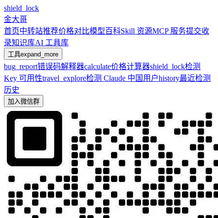
shield_lock
金大哥
首页
中转站推荐
价格对比
模型百科
Skill 资源
MCP 服务
提交收
录
知识库
AI 工具库
工具
expand_more
bug_report
错误码解释器
calculate
价格计算器
shield_lock
检测
Key 可用性
travel_explore
检测 Claude 中国用户
history
最近检测
历史
加入微信群