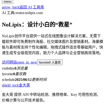
menu
arrow_back
返回 AI 工具库
AI 工具
creator.nolipix.com
NoLipix：设计小白的“救星”
NoLipix创作平台提供一站式在线图像设计解决方案，无需下
载软件即可免费制作海报、社交媒体图片及营销素材。海量模
板与素材库支持个性化编辑，拖拽式操作适合零基础用户，快
速生成专业级视觉内容，助力个人品牌与企业营销高效落地。
访问网站
open_in_new
favorite
0 人喜欢
visibility
0
浏览量
favorite
0
喜欢数
schedule
2025/06/12
更新时间
shield_lock
金大哥
金大哥 提供 API 中转站检测、推荐榜单、Key 可用性检测、
价格计算与公开技术报告。