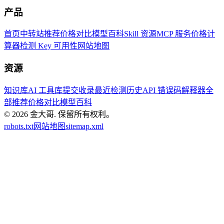
产品
首页
中转站推荐
价格对比
模型百科
Skill 资源
MCP 服务
价格计
算器
检测 Key 可用性
网站地图
资源
知识库
AI 工具库
提交收录
最近检测历史
API 错误码解释器
全
部推荐
价格对比
模型百科
© 2026
金大哥
.
保留所有权利。
robots.txt
网站地图
sitemap.xml