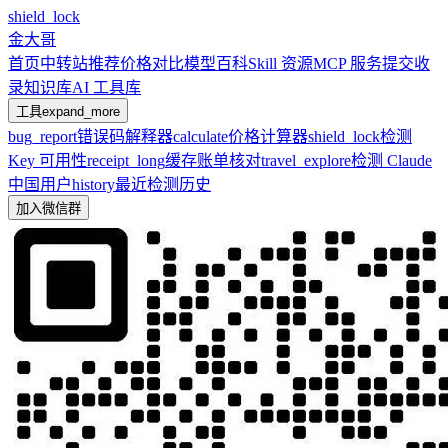
shield_lock
金大哥
首页
中转站推荐
价格对比
模型百科
Skill 资源
MCP 服务
提交收
录
知识库
AI 工具库
工具
expand_more
bug_report
错误码解释器
calculate
价格计算器
shield_lock
检测
Key 可用性
receipt_long
缓存账单核对
travel_explore
检测 Claude
中国用户
history
最近检测历史
加入微信群