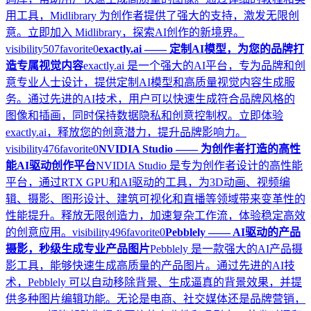
用工具，Midlibrary 为创作者提供了强大的支持，激发无限创
意。立即加入 Midlibrary，探索AI创作的新境界。
visibility
507
favorite
0
exactly.ai —— 定制AI模型，为您的品牌打
造专属视觉内容
exactly.ai 是一个强大的AI平台，专为品牌和创
意专业人士设计，提供定制AI模型和高质量视觉内容生成服
务。通过先进的AI技术，用户可以快速生成符合品牌风格的
图像和插画，同时保持数据隐私和创意控制权。立即体验
exactly.ai，释放您的创意潜力，提升品牌影响力。
visibility
476
favorite
0
NVIDIA Studio —— 为创作者打造的高性
能AI驱动创作平台
NVIDIA Studio 是专为创作者设计的高性能
平台，通过RTX GPU和AI驱动的工具，为3D动画、视频编
辑、摄影、图形设计、建筑可视化和直播等领域带来变革性的
性能提升。释放无限创造力，加速复杂工作流，体验稳定高效
的创意应用。
visibility
496
favorite
0
Pebblely —— AI驱动的产品
摄影，秒级生成专业产品图片
Pebblely 是一款强大的AI产品摄
影工具，能够快速生成高质量的产品图片。通过先进的AI技
术，Pebblely 可以自动移除背景、生成逼真的背景效果，并提
供多种图片编辑功能。无论是电商、社交媒体还是品牌营销，