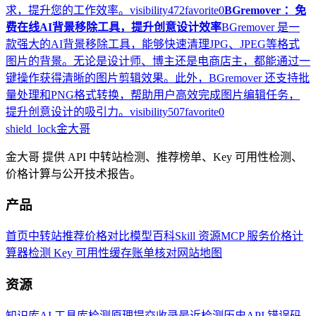
求，提升您的工作效率。
visibility
472
favorite
0
BGremover ：免
费在线AI背景移除工具，提升创意设计效率
BGremover 是一
款强大的AI背景移除工具，能够快速清理JPG、JPEG等格式
图片的背景。无论是设计师、博主还是电商店主，都能通过一
键操作获得清晰的图片剪辑效果。此外，BGremover 还支持批
量处理和PNG格式转换，帮助用户高效完成图片编辑任务，
提升创意设计的吸引力。
visibility
507
favorite
0
shield_lock
金大哥
金大哥 提供 API 中转站检测、推荐榜单、Key 可用性检测、
价格计算与公开技术报告。
产品
首页
中转站推荐
价格对比
模型百科
Skill 资源
MCP 服务
价格计
算器
检测 Key 可用性
缓存账单核对
网站地图
资源
知识库
AI 工具库
检测原理
提交收录
最近检测历史
API 错误码