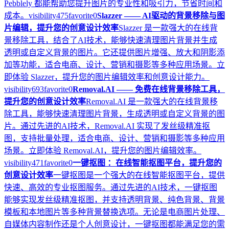
Pebblely 都能帮助您提升图片的专业性和吸引力，节省时间和
成本。
visibility
475
favorite
0
Slazzer —— AI驱动的背景移除与图
片编辑，提升您的创意设计效率
Slazzer 是一款强大的在线背
景移除工具，结合了AI技术，能够快速清理图片背景并生成
透明或自定义背景的图片。它还提供图片增强、放大和阴影添
加等功能，适合电商、设计、营销和摄影等多种应用场景。立
即体验 Slazzer，提升您的图片编辑效率和创意设计能力。
visibility
693
favorite
0
Removal.AI —— 免费在线背景移除工具，
提升您的创意设计效率
Removal.AI 是一款强大的在线背景移
除工具，能够快速清理图片背景，生成透明或自定义背景的图
片。通过先进的AI技术，Removal.AI 实现了发丝级精准抠
图，支持批量处理，适合电商、设计、营销和摄影等多种应用
场景。立即体验 Removal.AI，提升您的图片编辑效率。
visibility
471
favorite
0
一键抠图 ：在线智能抠图平台，提升您的
创意设计效率
一键抠图是一个强大的在线智能抠图平台，提供
快速、高效的专业抠图服务。通过先进的AI技术，一键抠图
能够实现发丝级精准抠图，并支持透明背景、纯色背景、背景
模板和本地图片等多种背景替换选项。无论是电商图片处理、
自媒体内容制作还是个人创意设计，一键抠图都能满足您的需