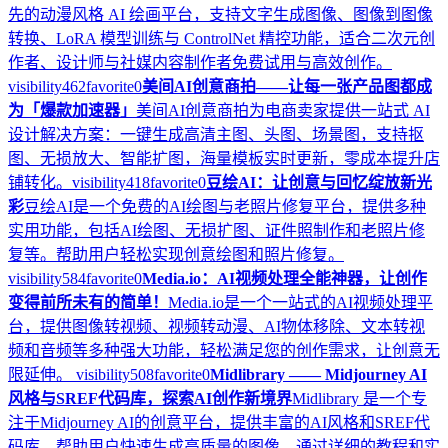
先的动漫风格 AI 绘画平台，支持文字生成图像、图像到图像
转换、LoRA 模型训练与 ControlNet 精控功能，适合二次元创
作者、设计师与社媒内容制作者免费试用与高效创作。
visibility
462
favorite
0
美间AI创意商拍——让每一张产品图都成
为「爆款加速器」
美间AI创意商拍为电商卖家提供一站式 AI
设计解决方案：一键生成高清主图、头图、场景图，支持抠
图、无损放大、智能扩图，海量模板实时更新，零成本提升店
铺转化。
visibility
418
favorite
0
豆绘AI：让创意与回忆绽放新光
彩
豆绘AI是一个免费的AI绘图与老照片修复平台，提供多种
实用功能，包括AI绘图、无损扩图、证件照制作和老照片修
复等。帮助用户轻松实现创意绘图和照片修复。
visibility
584
favorite
0
Media.io：AI视频处理全能神器，让创作
变得前所未有的简单！
Media.io是一个一站式的AI视频处理平
台，提供图像转视频、视频转动漫、AI物体移除、文本转视
频和音频等多种强大功能，轻松满足您的创作需求，让创意无
限延伸。
visibility
508
favorite
0
Midlibrary —— Midjourney AI
风格与SREF代码库，探索AI创作新境界
Midlibrary 是一个专
注于Midjourney AI的创意平台，提供丰富的AI风格和SREF代
码库，帮助用户快速生成高质量的图像。通过详细的教程和实