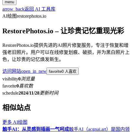
menu
arrow_back
返回 AI 工具库
AI绘图
restorephotos.io
RestorePhotos.io – 让珍贵记忆重现光彩
RestorePhotos.io提供先进的AI照片修复服务，专注于恢复和增
强老旧照片。用户可以在线修复划痕、破损，并为黑白照片上
色，让珍贵的记忆焕发新生。
访问网站
open_in_new
favorite
0 人喜欢
visibility
0
浏览量
favorite
0
喜欢数
schedule
2024/11/28
更新时间
相似站点
更多
AI绘图
触手AI：从灵感到插画一气呵成
触手AI（acgnai.art）是国内领