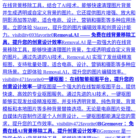
在线背景移除工具，结合了AI技术，能够快速清理图片背景
并生成透明或自定义背景的图片。它还提供图片增强、放大和
阴影添加等功能，适合电商、设计、营销和摄影等多种应用场
景。立即体验 Slazzer，提升您的图片编辑效率和创意设计能
力。
visibility
693
favorite
0
Removal.AI —— 免费在线背景移除工
具，提升您的创意设计效率
Removal.AI 是一款强大的在线背
景移除工具，能够快速清理图片背景，生成透明或自定义背景
的图片。通过先进的AI技术，Removal.AI 实现了发丝级精准
抠图，支持批量处理，适合电商、设计、营销和摄影等多种应
用场景。立即体验 Removal.AI，提升您的图片编辑效率。
visibility
471
favorite
0
一键抠图 ：在线智能抠图平台，提升您的
创意设计效率
一键抠图是一个强大的在线智能抠图平台，提供
快速、高效的专业抠图服务。通过先进的AI技术，一键抠图
能够实现发丝级精准抠图，并支持透明背景、纯色背景、背景
模板和本地图片等多种背景替换选项。无论是电商图片处理、
自媒体内容制作还是个人创意设计，一键抠图都能满足您的需
求，提升您的工作效率。
visibility
472
favorite
0
BGremover ：免
费在线AI背景移除工具，提升创意设计效率
BGremover 是一