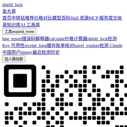
shield_lock
金大哥
首页
中转站推荐
价格对比
模型百科
Skill 资源
MCP 服务
提交收
录
知识库
AI 工具库
工具
expand_more
bug_report
错误码解释器
calculate
价格计算器
shield_lock
检测
Key 可用性
receipt_long
缓存账单核对
travel_explore
检测 Claude
中国用户
history
最近检测历史
加入微信群