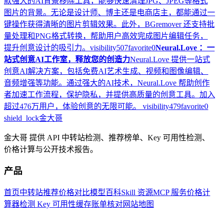
款强大的AI背景移除工具，能够快速清理JPG、JPEG等格式
图片的背景。无论是设计师、博主还是电商店主，都能通过一
键操作获得清晰的图片剪辑效果。此外，BGremover 还支持批
量处理和PNG格式转换，帮助用户高效完成图片编辑任务，
提升创意设计的吸引力。
visibility
507
favorite
0
Neural.Love ：一
站式创意AI工作室，释放您的创造力
Neural.Love 提供一站式
创意AI解决方案，包括免费AI艺术生成、视频和图像编辑、
音频增强等功能。通过强大的AI技术，Neural.Love 帮助创作
者加速工作流程，保护隐私，并提供高质量的创意工具。加入
超过476万用户，体验创意的无限可能。
visibility
479
favorite
0
shield_lock
金大哥
金大哥 提供 API 中转站检测、推荐榜单、Key 可用性检测、
价格计算与公开技术报告。
产品
首页
中转站推荐
价格对比
模型百科
Skill 资源
MCP 服务
价格计
算器
检测 Key 可用性
缓存账单核对
网站地图