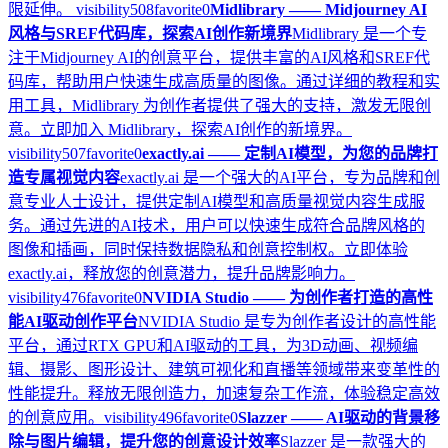
限延伸。
visibility
508
favorite
0
Midlibrary —— Midjourney AI
风格与SREF代码库，探索AI创作新境界
Midlibrary 是一个专
注于Midjourney AI的创意平台，提供丰富的AI风格和SREF代
码库，帮助用户快速生成高质量的图像。通过详细的教程和实
用工具，Midlibrary 为创作者提供了强大的支持，激发无限创
意。立即加入 Midlibrary，探索AI创作的新境界。
visibility
507
favorite
0
exactly.ai —— 定制AI模型，为您的品牌打
造专属视觉内容
exactly.ai 是一个强大的AI平台，专为品牌和创
意专业人士设计，提供定制AI模型和高质量视觉内容生成服
务。通过先进的AI技术，用户可以快速生成符合品牌风格的
图像和插画，同时保持数据隐私和创意控制权。立即体验
exactly.ai，释放您的创意潜力，提升品牌影响力。
visibility
476
favorite
0
NVIDIA Studio —— 为创作者打造的高性
能AI驱动创作平台
NVIDIA Studio 是专为创作者设计的高性能
平台，通过RTX GPU和AI驱动的工具，为3D动画、视频编
辑、摄影、图形设计、建筑可视化和直播等领域带来变革性的
性能提升。释放无限创造力，加速复杂工作流，体验稳定高效
的创意应用。
visibility
496
favorite
0
Slazzer —— AI驱动的背景移
除与图片编辑，提升您的创意设计效率
Slazzer 是一款强大的