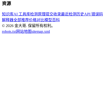
资源
知识库
AI 工具库
检测原理
提交收录
最近检测历史
API 错误码
解释器
全部推荐
价格对比
模型百科
© 2026
金大哥
.
保留所有权利。
robots.txt
网站地图
sitemap.xml