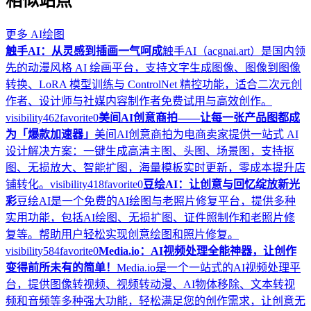
相似站点
更多
AI绘图
触手AI：从灵感到插画一气呵成
触手AI（acgnai.art）是国内领
先的动漫风格 AI 绘画平台，支持文字生成图像、图像到图像
转换、LoRA 模型训练与 ControlNet 精控功能，适合二次元创
作者、设计师与社媒内容制作者免费试用与高效创作。
visibility
462
favorite
0
美间AI创意商拍——让每一张产品图都成
为「爆款加速器」
美间AI创意商拍为电商卖家提供一站式 AI
设计解决方案：一键生成高清主图、头图、场景图，支持抠
图、无损放大、智能扩图，海量模板实时更新，零成本提升店
铺转化。
visibility
418
favorite
0
豆绘AI：让创意与回忆绽放新光
彩
豆绘AI是一个免费的AI绘图与老照片修复平台，提供多种
实用功能，包括AI绘图、无损扩图、证件照制作和老照片修
复等。帮助用户轻松实现创意绘图和照片修复。
visibility
584
favorite
0
Media.io：AI视频处理全能神器，让创作
变得前所未有的简单！
Media.io是一个一站式的AI视频处理平
台，提供图像转视频、视频转动漫、AI物体移除、文本转视
频和音频等多种强大功能，轻松满足您的创作需求，让创意无