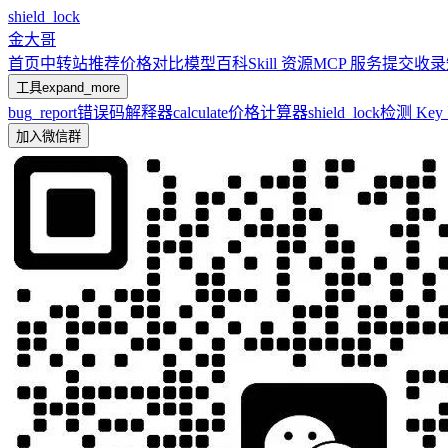
shield_lock
金大哥
首页
中转站推荐
价格对比
模型百科
Skill 资源
MCP 服务
提交收录
工具
expand_more
bug_report
错误码解释器
calculate
价格计算器
shield_lock
检测 Ke
加入微信群