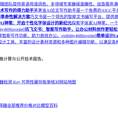
的英语编辑团队提供英语母语润色，多领域专家确保准确性。加急服
学术写作的得力助手
茅茅虫AI论文写作助手是一个免费的AIGC
的革命性解决方案
巧文书是一个领先的智能文书编写平台，提供
AI神笔：开启个性化字体设计的新纪元
探索字体家AI神笔，一
ity
469
favorite
0
讯飞文书：智能写作助手，让办公材料创作更轻松
等智能写作功能，助力高效办公。
visibility
468
favorite
0
简单设计Ea
设计工具、丰富的设计素材资源和多种图片编辑功能，以满足各
、价格计算与公开技术报告。
器
检测 Key 可用性
缓存账单核对
网站地图
解释器
全部推荐
价格对比
模型百科