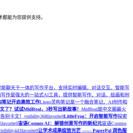
技术都能为您提供支持。
与智能聊天于一体的写作平台，支持实时编辑、对话交互、智能写
I写作是强大的一站式AI工具，提供智能写作、对话、绘画和创
灵构笔记开启高效工作
Lingo灵构笔记是一个融合笔记、AI创作和
文了？试试MidReal，3秒写出新故事！
MidReal是中文圈最火
此告别卡文！
visibility
368
favorite
0
LittleFrog：开启智能写作
探索
5
favorite
0
宙语Cosmos AI：解锁创意写作的新纪元
宙语Cosmos
isibility
443
favorite
0
让学术成果绽放光芒 —— PaperPal 润色服