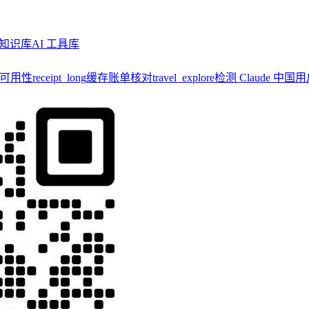
知识库
AI 工具库
y 可用性
receipt_long
缓存账单核对
travel_explore
检测 Claude 中国