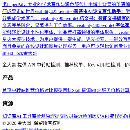
务
PaperPal，专业的学术写作与润色服务！由博士背景
研成果走向世界
visibility
425
favorite
0
茅茅虫AI论文写作助手：
效完成学术写作。
visibility
390
favorite
0
巧文书：智能文书编写
文表完美融合，显著提升工作效率。
visibility
440
favorite
0
字体家
能够轻松设计个性化字体，为品牌打造独特的字体形象。
visibil
星火大模型技术，为用户提供一键生成、语义检索、一键改写
面且免费的在线设计和图片处理服务。用户可以轻松访问专业
shield_lock
金大哥
金大哥 提供 API 中转站检测、推荐榜单、Key 可用性检测
产品
首页
中转站推荐
价格对比
模型百科
Skill 资源
MCP 服务
价格计算
资源
知识库
AI 工具库
检测原理
提交收录
最近检测历史
API 错误码
© 2026
金大哥
.
保留所有权利。