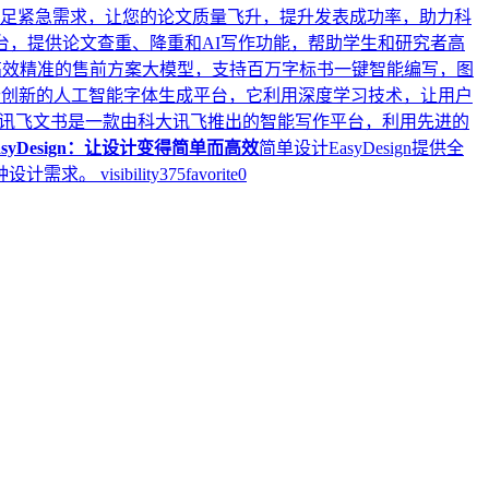
务满足紧急需求，让您的论文质量飞升，提升发表成功率，助力科
平台，提供论文查重、降重和AI写作功能，帮助学生和研究者高
高效精准的售前方案大模型，支持百万字标书一键智能编写，图
个创新的人工智能字体生成平台，它利用深度学习技术，让用户
讯飞文书是一款由科大讯飞推出的智能写作平台，利用先进的
syDesign：让设计变得简单而高效
简单设计EasyDesign提供全
种设计需求。
visibility
375
favorite
0