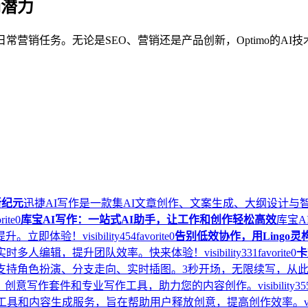
销潜力
日常营销任务。无论是SEO、营销还是产品创新，Optimo的AI
新纪元
迅捷AI写作是一款集AI文章创作、文案生成、大纲设计
rite
0
库宝AI写作：一站式AI助手，让工作和创作轻松高效
库宝A
提升。立即体验！
visibility
454
favorite
0
告别低效协作，用Lingo
实时多人编辑，提升团队效率。快来体验！
visibility
331
favorite
0
卡
支持角色扮演、分支走向、实时插图。3秒开场，无限续写，从
语音集成、创意写作套件和专业写作工具，助力您的内容创作。
visibility
35
作工具和内容生成服务，旨在帮助用户释放创意，提高创作效率。
v