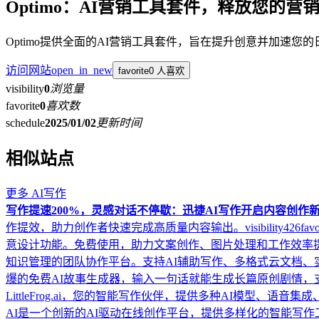
Optimo：AI营销工具套件，释放您的营
Optimo提供全面的AI营销工具套件，旨在提升创意并加速您的
访问网站
open_in_new
favorite
0 人喜欢
visibility
0
浏览量
favorite
0
喜欢数
schedule
2025/01/02
更新时间
相似站点
更多
AI写作
写作提速200%，灵感对话不停歇：迅捷AI写作开启内容创作
作提效，助力创作者快速完成高质量内容输出。
visibility
426
favo
意设计功能。免费使用，助力文案创作、图片处理和工作效率
知识管理的团队协作平台。支持AI辅助写作、多格式云文档、
爆的免费AI故事生成器，输入一句话就能生成长篇原创剧情，
LittleFrog.ai，您的智能写作伙伴，提供多种AI模型、
AI是一个创新的AI驱动在线创作平台，提供多样化的智能写