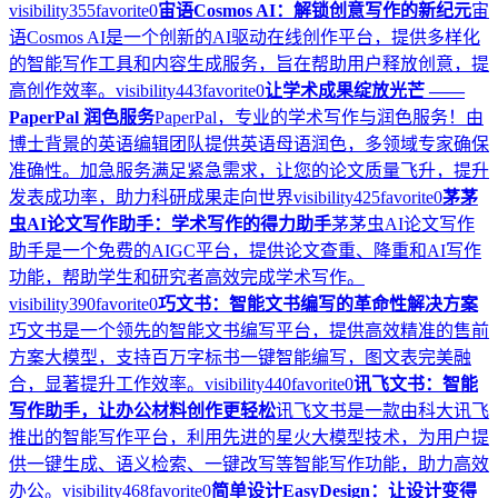
visibility
355
favorite
0
宙语Cosmos AI：解锁创意写作的新纪元
宙
语Cosmos AI是一个创新的AI驱动在线创作平台，提供多样化
的智能写作工具和内容生成服务，旨在帮助用户释放创意，提
高创作效率。
visibility
443
favorite
0
让学术成果绽放光芒 ——
PaperPal 润色服务
PaperPal，专业的学术写作与润色服务！由
博士背景的英语编辑团队提供英语母语润色，多领域专家确保
准确性。加急服务满足紧急需求，让您的论文质量飞升，提升
发表成功率，助力科研成果走向世界
visibility
425
favorite
0
茅茅
虫AI论文写作助手：学术写作的得力助手
茅茅虫AI论文写作
助手是一个免费的AIGC平台，提供论文查重、降重和AI写作
功能，帮助学生和研究者高效完成学术写作。
visibility
390
favorite
0
巧文书：智能文书编写的革命性解决方案
巧文书是一个领先的智能文书编写平台，提供高效精准的售前
方案大模型，支持百万字标书一键智能编写，图文表完美融
合，显著提升工作效率。
visibility
440
favorite
0
讯飞文书：智能
写作助手，让办公材料创作更轻松
讯飞文书是一款由科大讯飞
推出的智能写作平台，利用先进的星火大模型技术，为用户提
供一键生成、语义检索、一键改写等智能写作功能，助力高效
办公。
visibility
468
favorite
0
简单设计EasyDesign：让设计变得