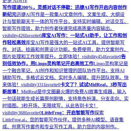
更多
AI写作
写作提速200%，灵感对话不停歇：迅捷AI写作开启内容创作
新纪元
迅捷AI写作是一款集AI文章创作、文案生成、大纲设
计与智能聊天于一体的写作平台，支持实时编辑、对话交互、
智能写作提效，助力创作者快速完成高质量内容输出。
visibility
426
favorite
0
库宝AI写作：一站式AI助手，让工作和创
作轻松高效
库宝AI写作是强大的一站式AI工具，提供智能写
作、对话、绘画和创意设计功能。免费使用，助力文案创作、
图片处理和工作效率提升。立即体验！
visibility
454
favorite
0
告
别低效协作，用Lingo灵构笔记开启高效工作
Lingo灵构笔记是
一个融合笔记、AI创作和知识管理的团队协作平台。支持AI
辅助写作、多格式云文档、实时多人编辑，提升团队效率。快
来体验！
visibility
331
favorite
0
卡文了？试试MidReal，3秒写出
新故事！
MidReal是中文圈最火爆的免费AI故事生成器，输入
一句话就能生成长篇原创剧情，支持角色扮演、分支走向、实
时插图。3秒开场，无限续写，从此告别卡文！
visibility
368
favorite
0
LittleFrog：开启智能写作
探索
LittleFrog.ai，您的智能写作伙伴，提供多种AI模型、语音集
成、创意写作套件和专业写作工具，助力您的内容创作。