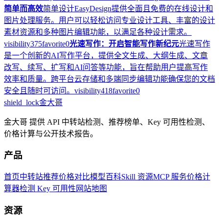
简单而高效
简单设计EasyDesign提供全面且免费的在线设计和
图片处理服务。用户可以轻松访问专业设计工具、丰富的设计
素材资源和多种图片编辑功能，以满足各种设计需求。
visibility
375
favorite
0
光速写作：开启智能写作新纪元
光速写作
是一个创新的AI写作平台，提供全文生成、大纲生成、文章
改写、续写、扩写和AI问答等功能，旨在帮助用户提高写作
效率和质量。跨平台云存储和多端同步编辑功能确保您的文档
安全且随时可访问。
visibility
418
favorite
0
shield_lock
金大哥
金大哥 提供 API 中转站检测、推荐榜单、Key 可用性检测、
价格计算与公开技术报告。
产品
首页
中转站推荐
价格对比
模型百科
Skill 资源
MCP 服务
价格计
算器
检测 Key 可用性
网站地图
资源