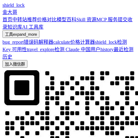
shield_lock
金大哥
首页
中转站推荐
价格对比
模型百科
Skill 资源
MCP 服务
提交收
录
知识库
AI 工具库
工具
expand_more
bug_report
错误码解释器
calculate
价格计算器
shield_lock
检测
Key 可用性
travel_explore
检测 Claude 中国用户
history
最近检测
历史
加入微信群