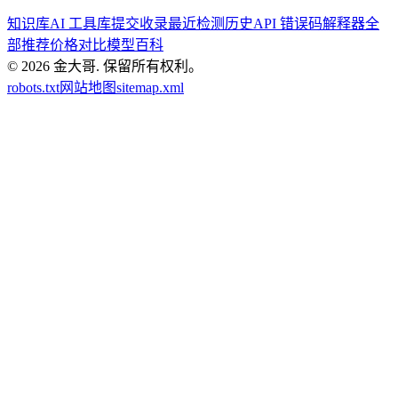
知识库
AI 工具库
提交收录
最近检测历史
API 错误码解释器
全
部推荐
价格对比
模型百科
© 2026
金大哥
.
保留所有权利。
robots.txt
网站地图
sitemap.xml