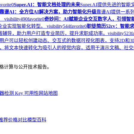
avorite
0
Super.AI：智能文档处理的未来
Super.AI提供先进
靠谱AI：全方位AI解决方案，助力智能化升级
靠谱AI提供一系
。
visibility
490
favorite
0
奇妙问：AI赋能企业交互数字人，引领智
企业实现智能化转型。
visibility
544
favorite
0
职徒简历52cv：智能
在线辅导，助力用户打造专业简历，提升求职成功率。
visibility
523
f
，用户可以轻松创建动态、交互式的数据可视化图表，支持2D和
I驱动平台，将文本快速转化为吸引人的视觉内容，适用于演示文稿、
、价格计算与公开技术报告。
器
检测 Key 可用性
网站地图
推荐
价格对比
模型百科