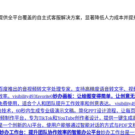
业提供全平台覆盖的自主式客服解决方案，显著降低人力成本并提
百度推出的音视频转文字处理专家，支持高精度语音转文字、视
效率。
visibility
493
favorite
0
妙办画板：让绘图变得简单，让创意无
。免费使用，适合个人和团队提升工作效率和创意表达。
visibility
4
染技术，60秒内生成专业级演示文稿。简化PPT设计流程，让每
动画视频制作平台，专为TikTok和YouTube创作者设计，提供
.ai是一个创新的AI平台，使用户能够通过智能对话的方式与PDF
妙办工作台：提升团队协作效率的智能办公平台
妙办工作台是一