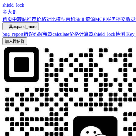
shield_lock
金大哥
首页
中转站推荐
价格对比
模型百科
Skill 资源
MCP 服务
提交收录
工具
expand_more
bug_report
错误码解释器
calculate
价格计算器
shield_lock
检测 Ke
加入微信群