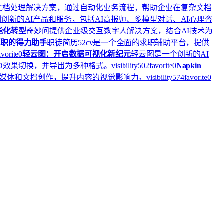
的智能文档处理解决方案，通过自动化业务流程，帮助企业在复杂文档
列创新的AI产品和服务，包括AI高报师、多模型对话、AI心理咨
能化转型
奇妙问提供企业级交互数字人解决方案，结合AI技术为
求职的得力助手
职徒简历52cv是一个全面的求职辅助平台，提供
avorite
0
轻云图：开启数据可视化新纪元
轻云图是一个创新的AI
3D效果切换，并导出为多种格式。
visibility
502
favorite
0
Napkin
社交媒体和文档创作，提升内容的视觉影响力。
visibility
574
favorite
0