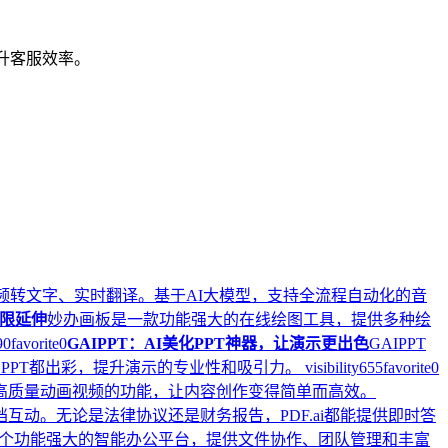
升客服效率。
频转文字、实时翻译。基于AI大模型，支持全流程自动化的音
限延伸
妙办画板是一款功能强大的在线绘图工具，提供多种绘
90
favorite
0
GAIPPT：AI美化PPT神器，让演示更出色
GAIPPT
页PPT都出彩，提升演示的专业性和吸引力。
visibility
655
favorite
0
一键生成高质量动画视频的功能，让内容创作变得简单而高效。
文档互动。无论是法律协议还是财务报告，PDF.ai都能提供即时答
个功能强大的智能办公平台，提供文件协作、团队管理和丰富