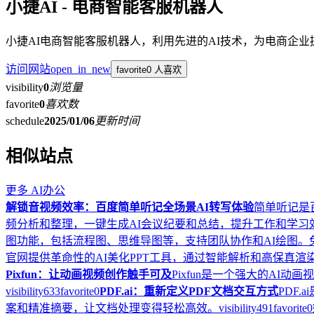
小捷AI - 电商智能客服机器人
小捷AI电商智能客服机器人，利用先进的AI技术，为电商企
访问网站
open_in_new
favorite
0 人喜欢
visibility
0
浏览量
favorite
0
喜欢数
schedule
2025/01/06
更新时间
相似站点
更多
AI办公
解锁音视频效率：百度简单听记全场景AI转写体验
简单听记是
频分析和整理，一键生成AI会议纪要和总结，提升工作和学习
图功能，包括流程图、思维导图等，支持团队协作和AI绘图
官网提供革命性的AI美化PPT工具，通过智能解析和高保真渲
Pixfun：让动画视频创作触手可及
Pixfun是一个强大的AI
visibility
633
favorite
0
PDF.ai：重新定义PDF文档交互方式
PDF
案和精准摘要，让文档处理变得轻松高效。
visibility
491
favorite
0