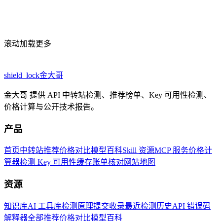
滚动加载更多
shield_lock
金大哥
金大哥 提供 API 中转站检测、推荐榜单、Key 可用性检测、
价格计算与公开技术报告。
产品
首页
中转站推荐
价格对比
模型百科
Skill 资源
MCP 服务
价格计
算器
检测 Key 可用性
缓存账单核对
网站地图
资源
知识库
AI 工具库
检测原理
提交收录
最近检测历史
API 错误码
解释器
全部推荐
价格对比
模型百科