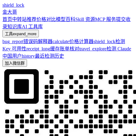
shield_lock
金大哥
首页
中转站推荐
价格对比
模型百科
Skill 资源
MCP 服务
提交收
录
知识库
AI 工具库
工具
expand_more
bug_report
错误码解释器
calculate
价格计算器
shield_lock
检测
Key 可用性
receipt_long
缓存账单核对
travel_explore
检测 Claude
中国用户
history
最近检测历史
加入微信群