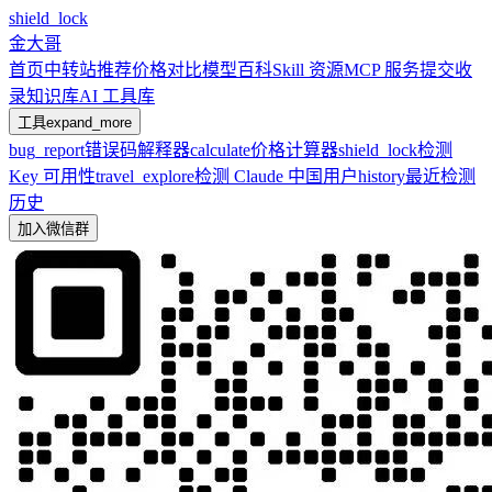
shield_lock
金大哥
首页
中转站推荐
价格对比
模型百科
Skill 资源
MCP 服务
提交收
录
知识库
AI 工具库
工具
expand_more
bug_report
错误码解释器
calculate
价格计算器
shield_lock
检测
Key 可用性
travel_explore
检测 Claude 中国用户
history
最近检测
历史
加入微信群