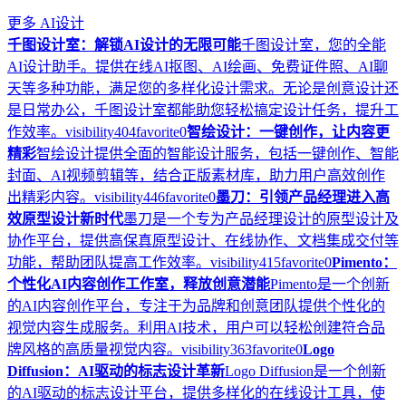
更多
AI设计
千图设计室：解锁AI设计的无限可能
千图设计室，您的全能
AI设计助手。提供在线AI抠图、AI绘画、免费证件照、AI聊
天等多种功能，满足您的多样化设计需求。无论是创意设计还
是日常办公，千图设计室都能助您轻松搞定设计任务，提升工
作效率。
visibility
404
favorite
0
智绘设计：一键创作，让内容更
精彩
智绘设计提供全面的智能设计服务，包括一键创作、智能
封面、AI视频剪辑等，结合正版素材库，助力用户高效创作
出精彩内容。
visibility
446
favorite
0
墨刀：引领产品经理进入高
效原型设计新时代
墨刀是一个专为产品经理设计的原型设计及
协作平台，提供高保真原型设计、在线协作、文档集成交付等
功能，帮助团队提高工作效率。
visibility
415
favorite
0
Pimento：
个性化AI内容创作工作室，释放创意潜能
Pimento是一个创新
的AI内容创作平台，专注于为品牌和创意团队提供个性化的
视觉内容生成服务。利用AI技术，用户可以轻松创建符合品
牌风格的高质量视觉内容。
visibility
363
favorite
0
Logo
Diffusion：AI驱动的标志设计革新
Logo Diffusion是一个创新
的AI驱动的标志设计平台，提供多样化的在线设计工具，使