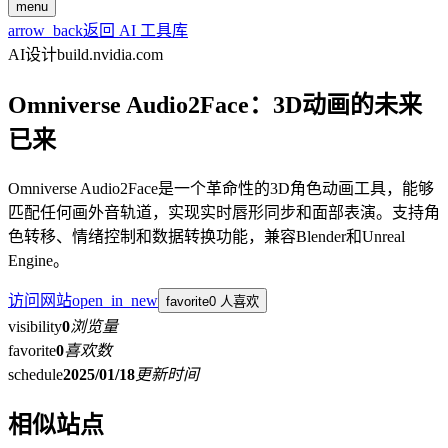
menu
arrow_back
返回 AI 工具库
AI设计
build.nvidia.com
Omniverse Audio2Face：3D动画的未来
已来
Omniverse Audio2Face是一个革命性的3D角色动画工具，能够
匹配任何画外音轨道，实现实时唇形同步和面部表演。支持角
色转移、情绪控制和数据转换功能，兼容Blender和Unreal
Engine。
访问网站
open_in_new
favorite
0 人喜欢
visibility
0
浏览量
favorite
0
喜欢数
schedule
2025/01/18
更新时间
相似站点