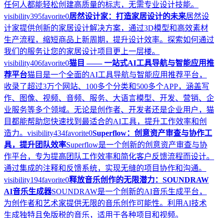
任何人都能轻松创建高质量的标志，无需专业设计技能。
visibility
395
favorite
0
居然设计家：打造家居设计的未来
居然设
计家提供创新的家居设计解决方案，通过3D模型和高效素材
生产流程，缩短商品上新周期，提升设计效率。探索如何通过
我们的服务让您的家居设计项目更上一层楼。
visibility
406
favorite
0
猫目 —— 一站式AI工具导航与智能应用推
荐平台
猫目是一个全面的AI工具导航与智能应用推荐平台，
收录了超过3万个网站、100多个分类和500多个APP，涵盖写
作、图像、视频、音频、服务、大语言模型、开发、营销、企
业服务等多个领域。无论是创作者、开发者还是企业用户，猫
目都能帮助您快速找到最适合的AI工具，提升工作效率和创
造力。
visibility
434
favorite
0
Superflow：创意资产审查与协作工
具，提升团队效率
Superflow是一个创新的创意资产审查与协
作平台，专为提高团队工作效率和简化客户反馈流程而设计。
通过集成的注释和反馈系统，实现无缝的项目协作和沟通。
visibility
194
favorite
0
释放音乐创作的无限潜力：SOUNDRAW
AI音乐生成器
SOUNDRAW是一个创新的AI音乐生成平台，
为创作者和艺术家提供无限的音乐创作可能性。利用AI技术
生成独特且免版税的音乐，适用于各种项目和视频。