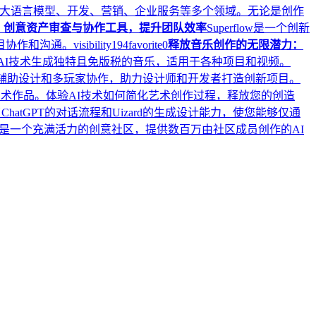
务、大语言模型、开发、营销、企业服务等多个领域。无论是创作
low：创意资产审查与协作工具，提升团队效率
Superflow是一个创新
目协作和沟通。
visibility
194
favorite
0
释放音乐创作的无限潜力：
用AI技术生成独特且免版税的音乐，适用于各种项目和视频。
AI辅助设计和多玩家协作，助力设计师和开发者打造创新项目。
字艺术作品。体验AI技术如何简化艺术创作过程，释放您的创造
，它结合了ChatGPT的对话流程和Uizard的生成设计能力，使您能够仅通
 Hunt是一个充满活力的创意社区，提供数百万由社区成员创作的AI