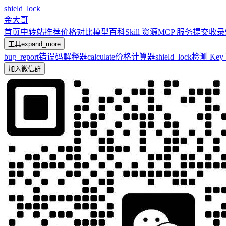
shield_lock
金大哥
首页
中转站推荐
价格对比
模型百科
Skill 资源
MCP 服务
提交收录
工具
expand_more
bug_report
错误码解释器
calculate
价格计算器
shield_lock
检测 Ke
加入微信群