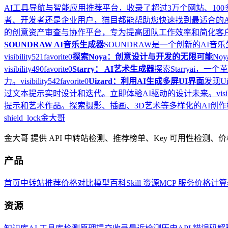
AI工具导航与智能应用推荐平台，收录了超过3万个网站、10
者、开发者还是企业用户，猫目都能帮助您快速找到最适合的A
的创意资产审查与协作平台，专为提高团队工作效率和简化客
SOUNDRAW AI音乐生成器
SOUNDRAW是一个创新的AI
visibility
521
favorite
0
探索Noya：创意设计与开发的无限可能
N
visibility
490
favorite
0
Starry： AI艺术生成器
探索Starryai
力。
visibility
542
favorite
0
Uizard：利用AI生成多屏UI界面
发现Ui
过文本提示实时设计和迭代。立即体验AI驱动的设计未来。
visi
提示和艺术作品。探索摄影、插画、3D艺术等多样化的AI创
shield_lock
金大哥
金大哥 提供 API 中转站检测、推荐榜单、Key 可用性检测
产品
首页
中转站推荐
价格对比
模型百科
Skill 资源
MCP 服务
价格计算
资源