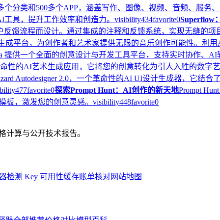
0多个分类和500多个APP，涵盖写作、图像、视频、音频、服
I工具，提升工作效率和创造力。
visibility
434
favorite
0
Superf
户反馈流程而设计。通过集成的注释和反馈系统，实现无缝的项
音乐生成平台，为创作者和艺术家提供无限的音乐创作可能性。利
oya 提供一个全面的创意设计与开发工具平台，支持实时协作、
，一个革命性的AI艺术生成应用，它将您的创意转化为引人入胜的数
zard Autodesigner 2.0，一个革命性的AI UI设计生成器
bility
477
favorite
0
探索Prompt Hunt：AI创作的新天地
Prompt
作模板，激发您的创意灵感。
visibility
448
favorite
0
、价格计算与公开技术报告。
器
检测 Key 可用性
缓存账单核对
网站地图