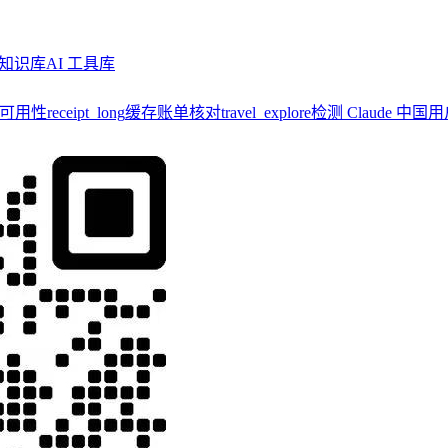
知识库
AI 工具库
y 可用性
receipt_long
缓存账单核对
travel_explore
检测 Claude 中国