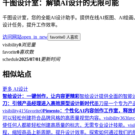
千图设计室：解锁AI设计的无限可能
千图设计室，您的全能AI设计助手。提供在线AI抠图、AI
设计任务，提升工作效率。
访问网站
open_in_new
favorite
0 人喜欢
visibility
0
浏览量
favorite
0
喜欢数
schedule
2025/07/01
更新时间
相似站点
更多
AI设计
智绘设计：一键创作，让内容更精彩
智绘设计提供全面的智能
刀：引领产品经理进入高效原型设计新时代
墨刀是一个专为产
visibility
415
favorite
0
Pimento：个性化AI内容创作工作室，释
可以轻松创建符合品牌风格的高质量视觉内容。
visibility
363
favo
使任何人都能轻松创建高质量的标志，无需专业设计技能。
visi
程，缩短商品上新周期，提升设计效率。探索如何通过我们的