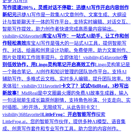
更多
AI写作
写作提速200%，灵感对话不停歇：迅捷AI写作开启内容创作
新纪元
迅捷AI写作是一款集AI文章创作、文案生成、大纲设
计与智能聊天于一体的写作平台，支持实时编辑、对话交互、
智能写作提效，助力创作者快速完成高质量内容输出。
visibility
426
favorite
0
库宝AI写作：一站式AI助手，让工作和创
作轻松高效
库宝AI写作是强大的一站式AI工具，提供智能写
作、对话、绘画和创意设计功能。免费使用，助力文案创作、
图片处理和工作效率提升。立即体验！
visibility
454
favorite
0
告
别低效协作，用Lingo灵构笔记开启高效工作
Lingo灵构笔记是
一个融合笔记、AI创作和知识管理的团队协作平台。支持AI
辅助写作、多格式云文档、实时多人编辑，提升团队效率。快
来体验！
visibility
331
favorite
0
卡文了？试试MidReal，3秒写出
新故事！
MidReal是中文圈最火爆的免费AI故事生成器，输入
一句话就能生成长篇原创剧情，支持角色扮演、分支走向、实
时插图。3秒开场，无限续写，从此告别卡文！
visibility
368
favorite
0
LittleFrog：开启智能写作
探索
LittleFrog.ai，您的智能写作伙伴，提供多种AI模型、语音集
成、创意写作套件和专业写作工具，助力您的内容创作。