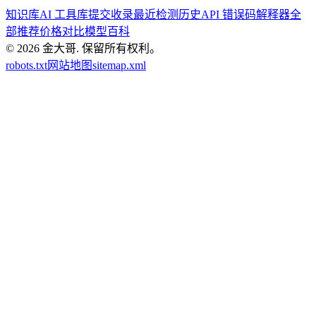
知识库
AI 工具库
提交收录
最近检测历史
API 错误码解释器
全
部推荐
价格对比
模型百科
© 2026
金大哥
.
保留所有权利。
robots.txt
网站地图
sitemap.xml