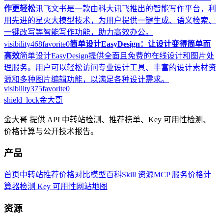
作更轻松
讯飞文书是一款由科大讯飞推出的智能写作平台，利
用先进的星火大模型技术，为用户提供一键生成、语义检索、
一键改写等智能写作功能，助力高效办公。
visibility
468
favorite
0
简单设计EasyDesign：让设计变得简单而
高效
简单设计EasyDesign提供全面且免费的在线设计和图片处
理服务。用户可以轻松访问专业设计工具、丰富的设计素材资
源和多种图片编辑功能，以满足各种设计需求。
visibility
375
favorite
0
shield_lock
金大哥
金大哥 提供 API 中转站检测、推荐榜单、Key 可用性检测、
价格计算与公开技术报告。
产品
首页
中转站推荐
价格对比
模型百科
Skill 资源
MCP 服务
价格计
算器
检测 Key 可用性
网站地图
资源