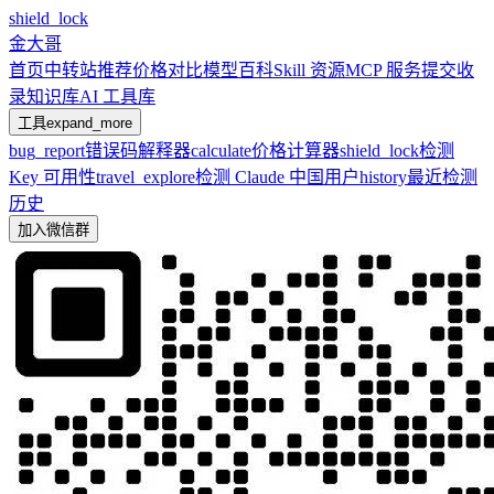
shield_lock
金大哥
首页
中转站推荐
价格对比
模型百科
Skill 资源
MCP 服务
提交收
录
知识库
AI 工具库
工具
expand_more
bug_report
错误码解释器
calculate
价格计算器
shield_lock
检测
Key 可用性
travel_explore
检测 Claude 中国用户
history
最近检测
历史
加入微信群