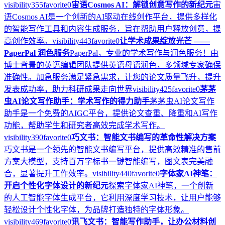
visibility
355
favorite
0
宙语Cosmos AI：解锁创意写作的新纪元
宙
语Cosmos AI是一个创新的AI驱动在线创作平台，提供多样化
的智能写作工具和内容生成服务，旨在帮助用户释放创意，提
高创作效率。
visibility
443
favorite
0
让学术成果绽放光芒 ——
PaperPal 润色服务
PaperPal，专业的学术写作与润色服务！由
博士背景的英语编辑团队提供英语母语润色，多领域专家确保
准确性。加急服务满足紧急需求，让您的论文质量飞升，提升
发表成功率，助力科研成果走向世界
visibility
425
favorite
0
茅茅
虫AI论文写作助手：学术写作的得力助手
茅茅虫AI论文写作
助手是一个免费的AIGC平台，提供论文查重、降重和AI写作
功能，帮助学生和研究者高效完成学术写作。
visibility
390
favorite
0
巧文书：智能文书编写的革命性解决方案
巧文书是一个领先的智能文书编写平台，提供高效精准的售前
方案大模型，支持百万字标书一键智能编写，图文表完美融
合，显著提升工作效率。
visibility
440
favorite
0
字体家AI神笔：
开启个性化字体设计的新纪元
探索字体家AI神笔，一个创新
的人工智能字体生成平台，它利用深度学习技术，让用户能够
轻松设计个性化字体，为品牌打造独特的字体形象。
visibility
469
favorite
0
讯飞文书：智能写作助手，让办公材料创