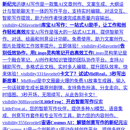
新纪元
迅捷AI写作是一款集AI文章创作、文案生成、大纲设
计与智能聊天于一体的写作平台，支持实时编辑、对话交互、
智能写作提效，助力创作者快速完成高质量内容输出。
visibility
426
favorite
0
库宝AI写作：一站式AI助手，让工作和创
作轻松高效
库宝AI写作是强大的一站式AI工具，提供智能写
作、对话、绘画和创意设计功能。免费使用，助力文案创作、
图片处理和工作效率提升。立即体验！
visibility
454
favorite
0
告
别低效协作，用Lingo灵构笔记开启高效工作
Lingo灵构笔记是
一个融合笔记、AI创作和知识管理的团队协作平台。支持AI
辅助写作、多格式云文档、实时多人编辑，提升团队效率。快
来体验！
visibility
331
favorite
0
卡文了？试试MidReal，3秒写出
新故事！
MidReal是中文圈最火爆的免费AI故事生成器，输入
一句话就能生成长篇原创剧情，支持角色扮演、分支走向、实
时插图。3秒开场，无限续写，从此告别卡文！
visibility
368
favorite
0
LittleFrog：开启智能写作
探索
LittleFrog.ai，您的智能写作伙伴，提供多种AI模型、语音集
成、创意写作套件和专业写作工具，助力您的内容创作。
visibility
355
favorite
0
宙语Cosmos AI：解锁创意写作的新纪元
宙
语Cosmos AI是一个创新的AI驱动在线创作平台，提供多样化