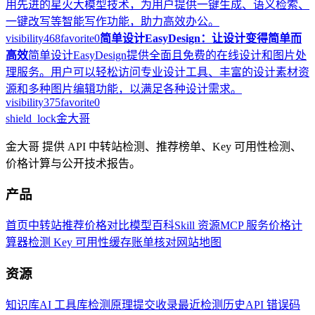
用先进的星火大模型技术，为用户提供一键生成、语义检索、
一键改写等智能写作功能，助力高效办公。
visibility
468
favorite
0
简单设计EasyDesign：让设计变得简单而
高效
简单设计EasyDesign提供全面且免费的在线设计和图片处
理服务。用户可以轻松访问专业设计工具、丰富的设计素材资
源和多种图片编辑功能，以满足各种设计需求。
visibility
375
favorite
0
shield_lock
金大哥
金大哥 提供 API 中转站检测、推荐榜单、Key 可用性检测、
价格计算与公开技术报告。
产品
首页
中转站推荐
价格对比
模型百科
Skill 资源
MCP 服务
价格计
算器
检测 Key 可用性
缓存账单核对
网站地图
资源
知识库
AI 工具库
检测原理
提交收录
最近检测历史
API 错误码