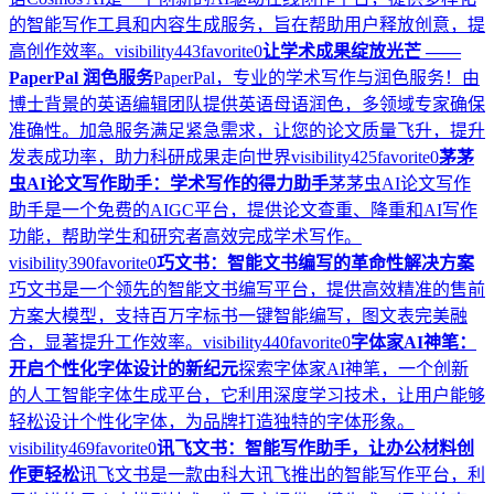
的智能写作工具和内容生成服务，旨在帮助用户释放创意，提
高创作效率。
visibility
443
favorite
0
让学术成果绽放光芒 ——
PaperPal 润色服务
PaperPal，专业的学术写作与润色服务！由
博士背景的英语编辑团队提供英语母语润色，多领域专家确保
准确性。加急服务满足紧急需求，让您的论文质量飞升，提升
发表成功率，助力科研成果走向世界
visibility
425
favorite
0
茅茅
虫AI论文写作助手：学术写作的得力助手
茅茅虫AI论文写作
助手是一个免费的AIGC平台，提供论文查重、降重和AI写作
功能，帮助学生和研究者高效完成学术写作。
visibility
390
favorite
0
巧文书：智能文书编写的革命性解决方案
巧文书是一个领先的智能文书编写平台，提供高效精准的售前
方案大模型，支持百万字标书一键智能编写，图文表完美融
合，显著提升工作效率。
visibility
440
favorite
0
字体家AI神笔：
开启个性化字体设计的新纪元
探索字体家AI神笔，一个创新
的人工智能字体生成平台，它利用深度学习技术，让用户能够
轻松设计个性化字体，为品牌打造独特的字体形象。
visibility
469
favorite
0
讯飞文书：智能写作助手，让办公材料创
作更轻松
讯飞文书是一款由科大讯飞推出的智能写作平台，利