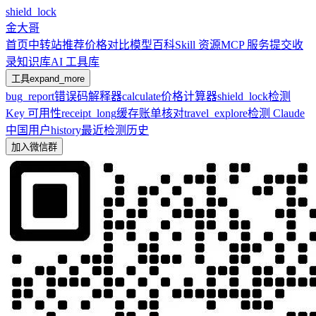
shield_lock
金大哥
首页
中转站推荐
价格对比
模型百科
Skill 资源
MCP 服务
提交收
录
知识库
AI 工具库
工具
expand_more
bug_report
错误码解释器
calculate
价格计算器
shield_lock
检测
Key 可用性
receipt_long
缓存账单核对
travel_explore
检测 Claude
中国用户
history
最近检测历史
加入微信群