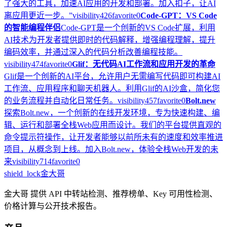
了强大的工具，加速AI应用的开发和部署。加入扣子，让AI
离应用更近一步。”
visibility
426
favorite
0
Code-GPT：VS Code
的智能编程伴侣
Code-GPT是一个创新的VS Code扩展，利用
AI技术为开发者提供即时的代码解释，增强编程理解，提升
编码效率，并通过深入的代码分析改善编程技能。
visibility
474
favorite
0
Glif：无代码AI工作流和应用开发的革命
Glif是一个创新的AI平台，允许用户无需编写代码即可构建AI
工作流、应用程序和聊天机器人。利用Glif的AI沙盒，简化您
的业务流程并自动化日常任务。
visibility
457
favorite
0
Bolt.new
探索Bolt.new，一个创新的在线开发环境，专为快速构建、编
辑、运行和部署全栈Web应用而设计。我们的平台提供直观的
命令提示符操作，让开发者能够以前所未有的速度和效率推进
项目，从概念到上线。加入Bolt.new，体验全栈Web开发的未
来
visibility
714
favorite
0
shield_lock
金大哥
金大哥 提供 API 中转站检测、推荐榜单、Key 可用性检测、
价格计算与公开技术报告。