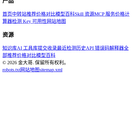
产品
首页
中转站推荐
价格对比
模型百科
Skill 资源
MCP 服务
价格计
算器
检测 Key 可用性
网站地图
资源
知识库
AI 工具库
提交收录
最近检测历史
API 错误码解释器
全
部推荐
价格对比
模型百科
© 2026
金大哥
.
保留所有权利。
robots.txt
网站地图
sitemap.xml