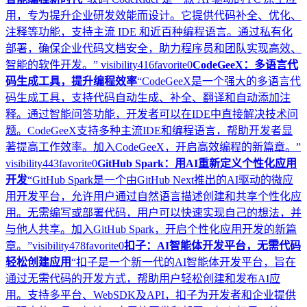
用，专为提升企业研发效能而设计。它提供代码补全、优化、
注释等功能，支持主流 IDE 和近百种编程语言。通过私有化
部署，确保企业代码文档安全，助力程序员和团队实现高效、
智能的软件开发。”
visibility
416
favorite
0
CodeGeeX：多语言代
码生成工具，提升编程效率
“CodeGeeX是一个强大的多语言代
码生成工具，支持代码自动生成、补全、翻译和自动添加注
释。通过智能问答功能，开发者可以在IDE中直接解决技术问
题。CodeGeeX支持多种主流IDE和编程语言，帮助开发者显
著提高工作效率。加入CodeGeeX，开启高效编程的新篇章。”
visibility
443
favorite
0
GitHub Spark：用AI重新定义个性化应用
开发
“GitHub Spark是一个由GitHub Next推出的AI驱动的微应
用开发平台，允许用户通过自然语言描述创建和共享个性化应
用。无需编写或部署代码，用户可以快速实现自己的想法，并
与他人共享。加入GitHub Spark，开启个性化应用开发的新篇
章。”
visibility
478
favorite
0
扣子：AI智能体开发平台，无需代码
轻松创建应用
“扣子是一个新一代的AI智能体开发平台，旨在
通过无需代码的开发方式，帮助用户轻松创建和发布AI应
用。支持多平台、WebSDK及API，扣子为开发者和企业提供