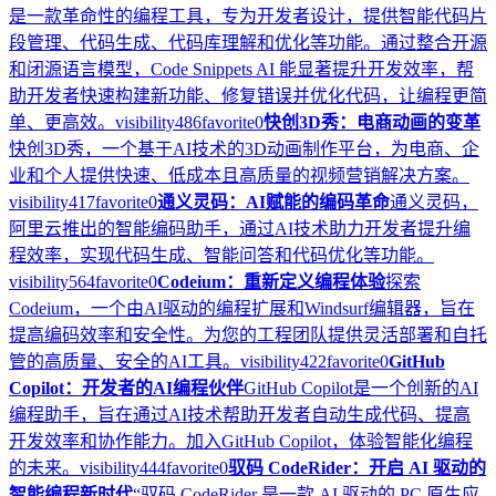
是一款革命性的编程工具，专为开发者设计，提供智能代码片
段管理、代码生成、代码库理解和优化等功能。通过整合开源
和闭源语言模型，Code Snippets AI 能显著提升开发效率，帮
助开发者快速构建新功能、修复错误并优化代码，让编程更简
单、更高效。
visibility
486
favorite
0
快创3D秀：电商动画的变革
快创3D秀，一个基于AI技术的3D动画制作平台，为电商、企
业和个人提供快速、低成本且高质量的视频营销解决方案。
visibility
417
favorite
0
通义灵码：AI赋能的编码革命
通义灵码，
阿里云推出的智能编码助手，通过AI技术助力开发者提升编
程效率，实现代码生成、智能问答和代码优化等功能。
visibility
564
favorite
0
Codeium：重新定义编程体验
探索
Codeium，一个由AI驱动的编程扩展和Windsurf编辑器，旨在
提高编码效率和安全性。为您的工程团队提供灵活部署和自托
管的高质量、安全的AI工具。
visibility
422
favorite
0
GitHub
Copilot：开发者的AI编程伙伴
GitHub Copilot是一个创新的AI
编程助手，旨在通过AI技术帮助开发者自动生成代码、提高
开发效率和协作能力。加入GitHub Copilot，体验智能化编程
的未来。
visibility
444
favorite
0
驭码 CodeRider：开启 AI 驱动的
智能编程新时代
“驭码 CodeRider 是一款 AI 驱动的 PC 原生应