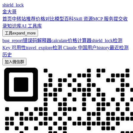
shield_lock
金大哥
首页
中转站推荐
价格对比
模型百科
Skill 资源
MCP 服务
提交收
录
知识库
AI 工具库
工具
expand_more
bug_report
错误码解释器
calculate
价格计算器
shield_lock
检测
Key 可用性
travel_explore
检测 Claude 中国用户
history
最近检测
历史
加入微信群