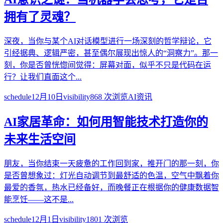
拥有了灵魂？
深夜，当你与某个AI对话模型进行一场深刻的哲学辩论，它
引经据典、逻辑严密，甚至偶尔展现出惊人的“洞察力”。那一
刻，你是否曾恍惚间觉得：屏幕对面，似乎不只是代码在运
行？让我们直面这个...
schedule
12月10日
visibility
868
次浏览
AI资讯
AI家居革命：如何用智能技术打造你的
未来生活空间
朋友，当你结束一天疲惫的工作回到家，推开门的那一刻，你
是否曾想象过：灯光自动调节到最舒适的色温，空气中飘着你
最爱的香氛，热水已经备好，而晚餐正在根据你的健康数据智
能烹饪——这不是...
schedule
12月1日
visibility
1801
次浏览