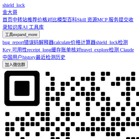
shield_lock
金大哥
首页
中转站推荐
价格对比
模型百科
Skill 资源
MCP 服务
提交收
录
知识库
AI 工具库
工具
expand_more
bug_report
错误码解释器
calculate
价格计算器
shield_lock
检测
Key 可用性
receipt_long
缓存账单核对
travel_explore
检测 Claude
中国用户
history
最近检测历史
加入微信群