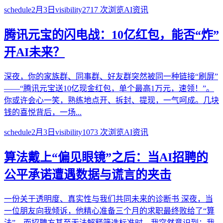
schedule
2月3日
visibility
2717
次浏览
AI资讯
腾讯元宝的闪电战：10亿红包，能否“炸”
开AI未来？
深夜，你的家族群、同事群、好友群突然被同一种链接“刷屏”
——“腾讯元宝送10亿现金红包，单个最高1万元，速领！”。
你或许会心一笑，熟练地点开、拆封、提现，一气呵成。几块
钱的喜悦背后，一场...
schedule
2月3日
visibility
1073
次浏览
AI资讯
算法戴上“偏见眼镜”之后：当AI招聘的
公平承诺遭遇数据与谎言的夹击
一份关于透明度、真实性与我们共同未来的诊断书 深夜，当
一位朋友向我倾诉，他精心准备三个月的求职最终败给了“算
法”，而招聘方甚至无法解释筛选标准时，我突然意识到：我