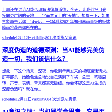
上周还在讨论AI能否理解法律与道德，今天，让我们把目光
投向更广阔的天地——字面意义上的“天地”。想象一下，如果
气象局告诉你：14天后，一场堪比2021年郑州暴雨量级的极端
降雨将袭击你所在的...
schedule
12月12日
visibility
801
次浏览
AI资讯
深度伪造的道德深渊：当AI能够完美伪
造一切，我们该信什么？
想象一下这个场景：深夜，你收到母亲发来的视频通话请求。
屏幕那头，她脸色焦急地说自己遇到了车祸，急需一笔钱周
转，声音、表情、背景都毫无破绽。你会怀疑这是AI生成的
深度伪造吗？就在你...
schedule
12月11日
visibility
684
次浏览
AI资讯
AI意识之谜：当机器学会思考，它是否