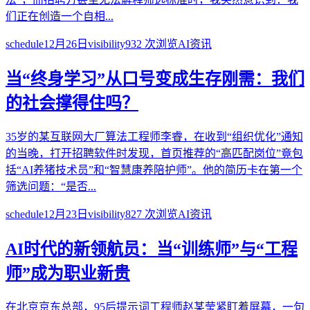
们正在创造一个自相...
schedule
12月26日
visibility
932
次浏览
AI资讯
当“终身学习”从口号变成生存刚需：我们
的社会撑得住吗？
35岁的某互联网大厂算法工程师李睿，在收到“组织优化”通知
的当晚，打开招聘软件时发现，首页推荐的“高匹配岗位”竟包
括“AI养猪技术员”和“智慧康养陪护师”。他的简历卡在第一个
筛选问题：“是否...
schedule
12月23日
visibility
827
次浏览
AI资讯
AI时代的新领航员：当“训练师”与“工程
师”成为职业新贵
在北京京东总部，95后提示词工程师赵某莹紧盯着屏幕，一句