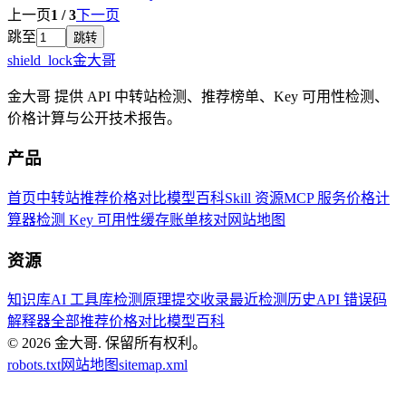
上一页
1
/
3
下一页
跳至
跳转
shield_lock
金大哥
金大哥 提供 API 中转站检测、推荐榜单、Key 可用性检测、
价格计算与公开技术报告。
产品
首页
中转站推荐
价格对比
模型百科
Skill 资源
MCP 服务
价格计
算器
检测 Key 可用性
缓存账单核对
网站地图
资源
知识库
AI 工具库
检测原理
提交收录
最近检测历史
API 错误码
解释器
全部推荐
价格对比
模型百科
© 2026
金大哥
.
保留所有权利。
robots.txt
网站地图
sitemap.xml