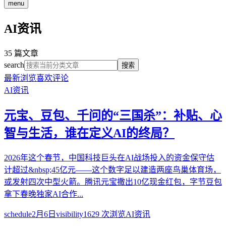
menu
AI资讯
35
篇文章
search
搜索
最新
浏览
喜欢
评论
AI资讯
元宝、豆包、千问的“三国杀”：补贴、心
智与生活，谁在定义AI的终局？
2026年这个春节，中国科技巨头在AI战场投入的资金保守估
计超过&nbsp;45亿元——这个数字足以建造两座鸟巢体育场，
或发射四次中型火箭。腾讯元宝撒出10亿现金红包，字节豆包
拿下春晚独家AI合作...
schedule
2月6日
visibility
1629
次浏览
AI资讯