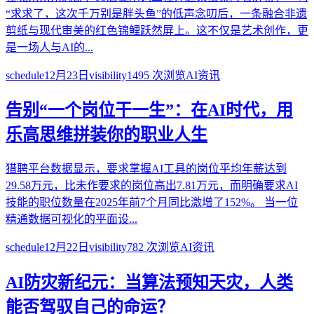
“求求了，这次千万别是胖头鱼”的低声念叨后，一条融合非遗
剪纸与现代审美的红色锦鲤跃然屏上。这不仅是艺术创作，更
是一场人与AI的...
schedule
12月23日
visibility
1495
次浏览
AI资讯
告别“一个岗位干一生”：在AI时代，用
乐高思维拼装你的职业人生
猎聘平台数据显示，要求掌握AI工具的岗位平均年薪达到
29.58万元，比未作要求的岗位高出7.81万元，而明确要求AI
技能的职位数量在2025年前7个月同比激增了152%。 当一位
精通数据可视化的平面设...
schedule
12月22日
visibility
782
次浏览
AI资讯
AI防灾新纪元：当算法预知天灾，人类
能否驾驭自己的命运？