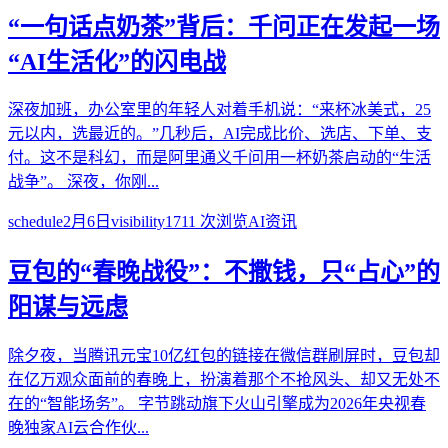
“一句话点奶茶”背后：千问正在发起一场
“AI生活化”的闪电战
深夜加班，办公室里的年轻人对着手机说：“来杯冰美式，25
元以内，选最近的。”几秒后，AI完成比价、选店、下单、支
付。这不是科幻，而是阿里通义千问用一杯奶茶启动的“生活
战争”。 深夜，你刚...
schedule
2月6日
visibility
1711
次浏览
AI资讯
豆包的“春晚战役”：不撒钱，只“占心”的
阳谋与远虑
除夕夜，当腾讯元宝10亿红包的链接在微信群刷屏时，豆包却
在亿万观众面前的春晚上，扮演着那个不抢风头、却又无处不
在的“智能场务”。 字节跳动旗下火山引擎成为2026年央视春
晚独家AI云合作伙...