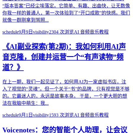
“版本答案”已经尘埃落定。它简单、有趣、出曲快，让无数像
你我一样的普通人，第一次体验到了“开口成歌”的快感。我们
就像一群刚拿到驾照...
schedule
9月9日
visibility
2304
次浏览
AI 音频音乐教程
《AI副业探索(第2期)：我如何利用AI声
音克隆，创建并运营一个“有声读物”频
道？》
在上一期，我们一起见证了，如何用AI为一家虚拟书店，注
入了视觉的“灵魂”。但一个关于“书”的品牌，只有视觉是不够
的。它最迷人的，永远是故事本身。 于是，一个更大胆的想
法在我脑中萌生：我...
schedule
9月1日
visibility
1593
次浏览
AI 音频音乐教程
Voicenotes：您的智能个人助理，让会议