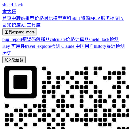
shield_lock
金大哥
首页
中转站推荐
价格对比
模型百科
Skill 资源
MCP 服务
提交收
录
知识库
AI 工具库
工具
expand_more
bug_report
错误码解释器
calculate
价格计算器
shield_lock
检测
Key 可用性
travel_explore
检测 Claude 中国用户
history
最近检测
历史
加入微信群