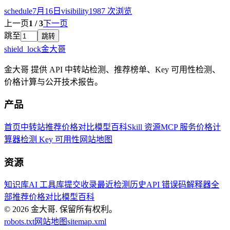
schedule
7月16日
visibility
1987
次浏览
上一页
1
/
3
下一页
跳至
跳转
shield_lock
金大哥
金大哥 提供 API 中转站检测、推荐榜单、Key 可用性检测、
价格计算与公开技术报告。
产品
首页
中转站推荐
价格对比
模型百科
Skill 资源
MCP 服务
价格计
算器
检测 Key 可用性
网站地图
资源
知识库
AI 工具库
提交收录
最近检测历史
API 错误码解释器
全
部推荐
价格对比
模型百科
© 2026
金大哥
.
保留所有权利。
robots.txt
网站地图
sitemap.xml