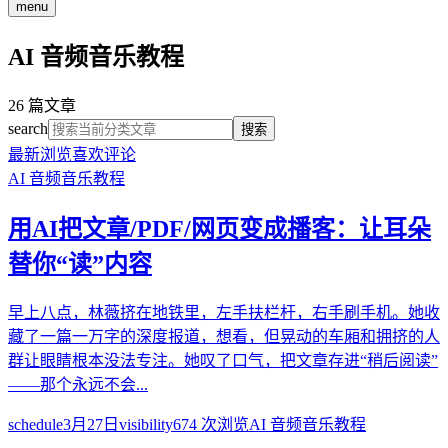
menu
AI 音频音乐教程
26
篇文章
search
搜索
最新
浏览
喜欢
评论
AI 音频音乐教程
用AI把文章/PDF/网页变成播客：让耳朵
替你“读”内容
早上八点，林薇挤在地铁里，左手扶栏杆，右手刷手机。她收
藏了一篇一万字的深度报道，想看，但晃动的车厢和拥挤的人
群让眼睛根本没法专注。她叹了口气，把文章存进“稍后阅读”
——那个永远不会...
schedule
3月27日
visibility
674
次浏览
AI 音频音乐教程