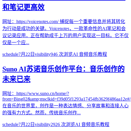
和笔记更高效
网址：https://voicenotes.com/ 捕捉每一个重要信息并将其转化
为行动是成功的关键。Voicenotes，一款革命性的AI笔记和会
议记录应用，正在帮助成千上万的用户实现这一目标。它不仅
仅是一个应...
schedule
7月22日
visibility
946
次浏览
AI 音频音乐教程
Suno AI苏诺音乐创作平台：音乐创作的
未来已来
网址：https://www.suno.cn/home/?
from=Bing02&amp;msclkid=f39d05f1293a17454fb3629f486aa12e#/
在音乐的世界里，创作是一种表达情感、分享故事和连接人心
的强有力方式。然而，传统音乐创作...
schedule
7月22日
visibility
2926
次浏览
AI 音频音乐教程