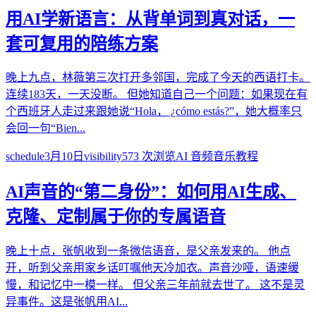
用AI学新语言：从背单词到真对话，一
套可复用的陪练方案
晚上九点，林薇第三次打开多邻国，完成了今天的西语打卡。
连续183天，一天没断。 但她知道自己一个问题：如果现在有
个西班牙人走过来跟她说“Hola， ¿cómo estás?”，她大概率只
会回一句“Bien...
schedule
3月10日
visibility
573
次浏览
AI 音频音乐教程
AI声音的“第二身份”：如何用AI生成、
克隆、定制属于你的专属语音
晚上十点，张帆收到一条微信语音，是父亲发来的。 他点
开，听到父亲用家乡话叮嘱他天冷加衣。声音沙哑，语速缓
慢，和记忆中一模一样。 但父亲三年前就去世了。 这不是灵
异事件。这是张帆用AI...