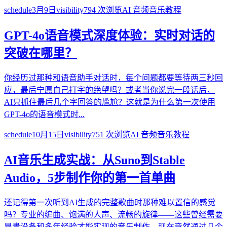
schedule
3月9日
visibility
794
次浏览
AI 音频音乐教程
GPT-4o语音模式深度体验：实时对话的
突破在哪里？
你经历过那种和语音助手对话时，每个问题都要等待两三秒回
应，最后宁愿自己打字的绝望吗？或者当你说完一段话后，
AI只抓住最后几个字回答的尴尬？这就是为什么第一次使用
GPT-4o的语音模式时...
schedule
10月15日
visibility
751
次浏览
AI 音频音乐教程
AI音乐生成实战：从Suno到Stable
Audio，5步制作你的第一首单曲
还记得第一次听到AI生成的完整歌曲时那种难以置信的感觉
吗？专业的编曲、饱满的人声、流畅的旋律——这些曾经需要
昂贵设备和多年经验才能实现的音乐制作，现在竟然通过几个