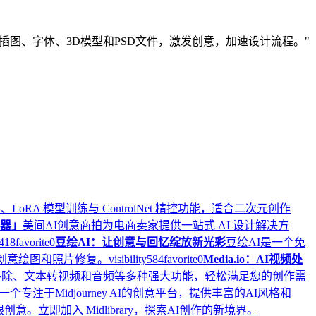
图像、插图、字体、3D模型和PSD文件，激发创意，加速设计流程。"
oRA 模型训练与 ControlNet 精控功能，适合二次元创作
速器」
美间AI创意商拍为电商卖家提供一站式 AI 设计解决方
418
favorite
0
豆绘AI：让创意与回忆绽放新光彩
豆绘AI是一个免
创意绘图和照片修复。
visibility
584
favorite
0
Media.io：AI视频处
物体移除、文本转视频和音频等多种强大功能，轻松满足您的创作需
ry 是一个专注于Midjourney AI的创意平台，提供丰富的AI风格和
。立即加入 Midlibrary，探索AI创作的新境界。