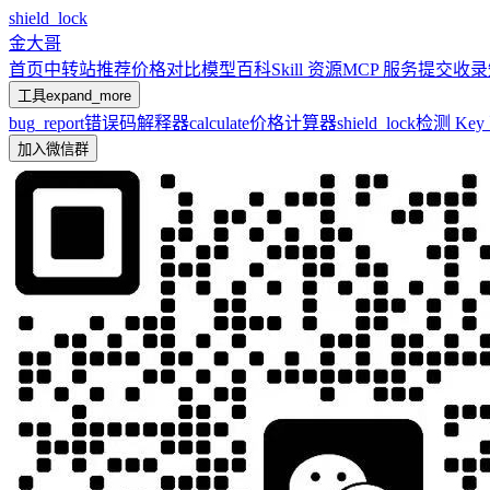
shield_lock
金大哥
首页
中转站推荐
价格对比
模型百科
Skill 资源
MCP 服务
提交收录
工具
expand_more
bug_report
错误码解释器
calculate
价格计算器
shield_lock
检测 Ke
加入微信群