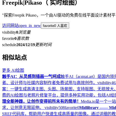
Freepik|Pikaso（ 实时绘图）
"探索Freepik Pikaso，一个由AI驱动的免费在线平面
访问网站
open_in_new
favorite
0 人喜欢
visibility
0
浏览量
favorite
0
喜欢数
schedule
2024/12/19
更新时间
相似站点
更多
AI绘图
触手AI：从灵感到插画一气呵成
触手AI（acgnai.art）是
者、设计师与社媒内容制作者免费试用与高效创作。
visibility
46
案：一键生成高清主图、头图、场景图，支持抠图、无损放大
费的AI绘图与老照片修复平台，提供多种实用功能，包括AI
理全能神器，让创作变得前所未有的简单！
Media.io是
求，让创意无限延伸。
visibility
508
favorite
0
Midlibrary ——
SREF代码库，帮助用户快速生成高质量的图像。通过详细的教程和实