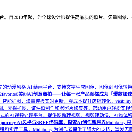
设计素材平台。自2010年起，为全球设计师提供高品质的照片、矢量
国内领先的动漫风格 AI 绘画平台，支持文字生成图像、图像到图像转换、L
2
favorite
0
美间AI创意商拍——让每一张产品图都成为「爆款加
、智能扩图，海量模板实时更新，零成本提升店铺转化。
visibility
绘图、无损扩图、证件照制作和老照片修复等。帮助用户轻松实现
一个一站式的AI视频处理平台，提供图像转视频、视频转动漫、AI
 Midjourney AI风格与SREF代码库，探索AI创作新境界
Midlibra
用工具，Midlibrary 为创作者提供了强大的支持，激发无限创意