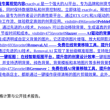
牌打造专属视觉内容
exactly.ai 是一个强大的AI平台，专为品
同时保持数据隐私和创意控制权。立即体验 exactly.ai，
 Studio 是专为创作者设计的高性能平台，通过RTX GPU和
杂工作流，体验稳定高效的创意应用。
visibility
496
favorite
0
Peb
通过先进的AI技术，Pebblely 可以自动移除背景、生成逼
力，节省时间和成本。
visibility
475
favorite
0
Slazzer —— AI
并生成透明或自定义背景的图片。它还提供图片增强、放大和阴影
bility
693
favorite
0
Removal.AI —— 免费在线背景移除工具，
先进的AI技术，Removal.AI 实现了发丝级精准抠图，支
一键抠图 ：在线智能抠图平台，提升您的创意设计效率
一键抠
图，并支持透明背景、纯色背景、背景模板和本地图片等多种背景
bility
472
favorite
0
BGremover ：免费在线AI背景移除工具，提
是电商店主，都能通过一键操作获得清晰的图片剪辑效果。此外，BG
、价格计算与公开技术报告。