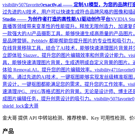
visibility
507
favorite
0
exactly.ai —— 定制AI模型，为您的品
过先进的AI技术，用户可以快速生成符合品牌风格的图像和插画，
Studio —— 为创作者打造的高性能AI驱动创作平台
NVIDIA
直播等领域带来变革性的性能提升。释放无限创造力，加速复
一款强大的AI产品摄影工具，能够快速生成高质量的产品图片。
是品牌营销，Pebblely 都能帮助您提升图片的专业性和吸引
在线背景移除工具，结合了AI技术，能够快速清理图片背景
立即体验 Slazzer，提升您的图片编辑效率和创意设计能力。
visi
具，能够快速清理图片背景，生成透明或自定义背景的图片。通过
体验 Removal.AI，提升您的图片编辑效率。
visibility
471
favorite
0
服务。通过先进的AI技术，一键抠图能够实现发丝级精准抠
意设计，一键抠图都能满足您的需求，提升您的工作效率。
visi
速清理JPG、JPEG等格式图片的背景。无论是设计师、博主还
成图片编辑任务，提升创意设计的吸引力。
visibility
507
favorite
0
shield_lock
金大哥
金大哥 提供 API 中转站检测、推荐榜单、Key 可用性检测
产品