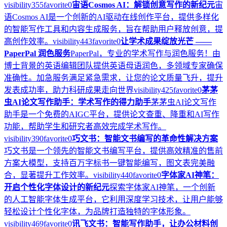
visibility
355
favorite
0
宙语Cosmos AI：解锁创意写作的新纪元
宙
语Cosmos AI是一个创新的AI驱动在线创作平台，提供多样化
的智能写作工具和内容生成服务，旨在帮助用户释放创意，提
高创作效率。
visibility
443
favorite
0
让学术成果绽放光芒 ——
PaperPal 润色服务
PaperPal，专业的学术写作与润色服务！由
博士背景的英语编辑团队提供英语母语润色，多领域专家确保
准确性。加急服务满足紧急需求，让您的论文质量飞升，提升
发表成功率，助力科研成果走向世界
visibility
425
favorite
0
茅茅
虫AI论文写作助手：学术写作的得力助手
茅茅虫AI论文写作
助手是一个免费的AIGC平台，提供论文查重、降重和AI写作
功能，帮助学生和研究者高效完成学术写作。
visibility
390
favorite
0
巧文书：智能文书编写的革命性解决方案
巧文书是一个领先的智能文书编写平台，提供高效精准的售前
方案大模型，支持百万字标书一键智能编写，图文表完美融
合，显著提升工作效率。
visibility
440
favorite
0
字体家AI神笔：
开启个性化字体设计的新纪元
探索字体家AI神笔，一个创新
的人工智能字体生成平台，它利用深度学习技术，让用户能够
轻松设计个性化字体，为品牌打造独特的字体形象。
visibility
469
favorite
0
讯飞文书：智能写作助手，让办公材料创