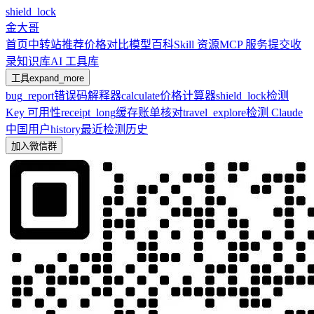
shield_lock
金大哥
首页
中转站推荐
价格对比
模型百科
Skill 资源
MCP 服务
提交收
录
知识库
AI 工具库
工具
expand_more
bug_report
错误码解释器
calculate
价格计算器
shield_lock
检测
Key 可用性
receipt_long
缓存账单核对
travel_explore
检测 Claude
中国用户
history
最近检测历史
加入微信群