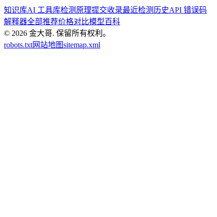
知识库
AI 工具库
检测原理
提交收录
最近检测历史
API 错误码
解释器
全部推荐
价格对比
模型百科
© 2026
金大哥
.
保留所有权利。
robots.txt
网站地图
sitemap.xml