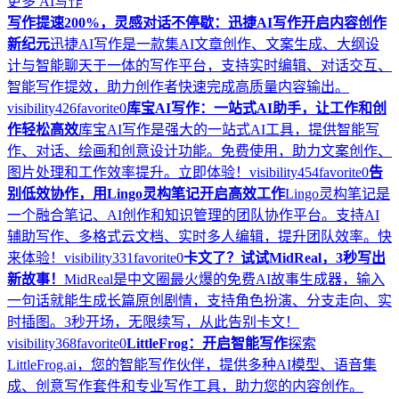
更多
AI写作
写作提速200%，灵感对话不停歇：迅捷AI写作开启内容创作
新纪元
迅捷AI写作是一款集AI文章创作、文案生成、大纲设
计与智能聊天于一体的写作平台，支持实时编辑、对话交互、
智能写作提效，助力创作者快速完成高质量内容输出。
visibility
426
favorite
0
库宝AI写作：一站式AI助手，让工作和创
作轻松高效
库宝AI写作是强大的一站式AI工具，提供智能写
作、对话、绘画和创意设计功能。免费使用，助力文案创作、
图片处理和工作效率提升。立即体验！
visibility
454
favorite
0
告
别低效协作，用Lingo灵构笔记开启高效工作
Lingo灵构笔记是
一个融合笔记、AI创作和知识管理的团队协作平台。支持AI
辅助写作、多格式云文档、实时多人编辑，提升团队效率。快
来体验！
visibility
331
favorite
0
卡文了？试试MidReal，3秒写出
新故事！
MidReal是中文圈最火爆的免费AI故事生成器，输入
一句话就能生成长篇原创剧情，支持角色扮演、分支走向、实
时插图。3秒开场，无限续写，从此告别卡文！
visibility
368
favorite
0
LittleFrog：开启智能写作
探索
LittleFrog.ai，您的智能写作伙伴，提供多种AI模型、语音集
成、创意写作套件和专业写作工具，助力您的内容创作。