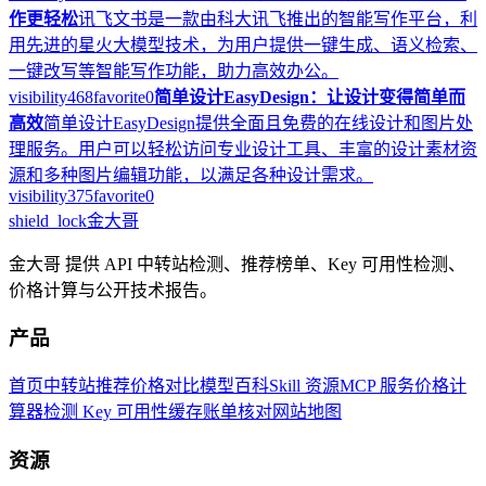
作更轻松
讯飞文书是一款由科大讯飞推出的智能写作平台，利
用先进的星火大模型技术，为用户提供一键生成、语义检索、
一键改写等智能写作功能，助力高效办公。
visibility
468
favorite
0
简单设计EasyDesign：让设计变得简单而
高效
简单设计EasyDesign提供全面且免费的在线设计和图片处
理服务。用户可以轻松访问专业设计工具、丰富的设计素材资
源和多种图片编辑功能，以满足各种设计需求。
visibility
375
favorite
0
shield_lock
金大哥
金大哥 提供 API 中转站检测、推荐榜单、Key 可用性检测、
价格计算与公开技术报告。
产品
首页
中转站推荐
价格对比
模型百科
Skill 资源
MCP 服务
价格计
算器
检测 Key 可用性
缓存账单核对
网站地图
资源