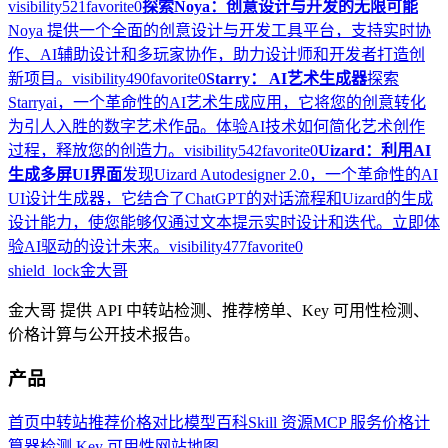
visibility
521
favorite
0
探索Noya：创意设计与开发的无限可能
Noya 提供一个全面的创意设计与开发工具平台，支持实时协
作、AI辅助设计和多玩家协作，助力设计师和开发者打造创
新项目。
visibility
490
favorite
0
Starry： AI艺术生成器
探索
Starryai，一个革命性的AI艺术生成应用，它将您的创意转化
为引人入胜的数字艺术作品。体验AI技术如何简化艺术创作
过程，释放您的创造力。
visibility
542
favorite
0
Uizard：利用AI
生成多屏UI界面
发现Uizard Autodesigner 2.0，一个革命性的AI
UI设计生成器，它结合了ChatGPT的对话流程和Uizard的生成
设计能力，使您能够仅通过文本提示实时设计和迭代。立即体
验AI驱动的设计未来。
visibility
477
favorite
0
shield_lock
金大哥
金大哥 提供 API 中转站检测、推荐榜单、Key 可用性检测、
价格计算与公开技术报告。
产品
首页
中转站推荐
价格对比
模型百科
Skill 资源
MCP 服务
价格计
算器
检测 Key 可用性
网站地图