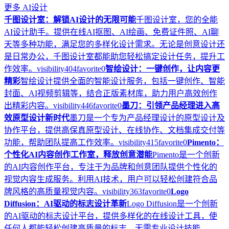
更多
AI设计
千图设计室：解锁AI设计的无限可能
千图设计室，您的全能
AI设计助手。提供在线AI抠图、AI绘画、免费证件照、AI聊
天等多种功能，满足您的多样化设计需求。无论是创意设计还
是日常办公，千图设计室都能助您轻松搞定设计任务，提升工
作效率。
visibility
404
favorite
0
智绘设计：一键创作，让内容更
精彩
智绘设计提供全面的智能设计服务，包括一键创作、智能
封面、AI视频剪辑等，结合正版素材库，助力用户高效创作
出精彩内容。
visibility
446
favorite
0
墨刀：引领产品经理进入高
效原型设计新时代
墨刀是一个专为产品经理设计的原型设计及
协作平台，提供高保真原型设计、在线协作、文档集成交付等
功能，帮助团队提高工作效率。
visibility
415
favorite
0
Pimento：
个性化AI内容创作工作室，释放创意潜能
Pimento是一个创新
的AI内容创作平台，专注于为品牌和创意团队提供个性化的
视觉内容生成服务。利用AI技术，用户可以轻松创建符合品
牌风格的高质量视觉内容。
visibility
363
favorite
0
Logo
Diffusion：AI驱动的标志设计革新
Logo Diffusion是一个创新
的AI驱动的标志设计平台，提供多样化的在线设计工具，使
任何人都能轻松创建高质量的标志，无需专业设计技能。