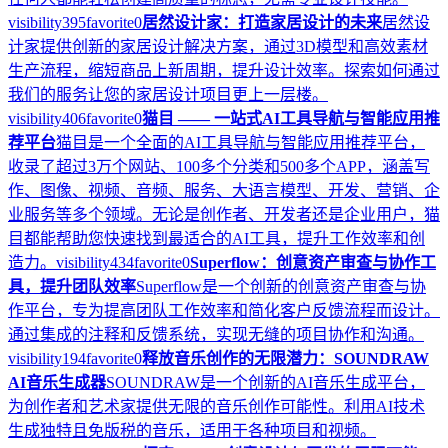
visibility
395
favorite
0
居然设计家：打造家居设计的未来
居然设
计家提供创新的家居设计解决方案，通过3D模型和高效素材
生产流程，缩短商品上新周期，提升设计效率。探索如何通过
我们的服务让您的家居设计项目更上一层楼。
visibility
406
favorite
0
猫目 —— 一站式AI工具导航与智能应用推
荐平台
猫目是一个全面的AI工具导航与智能应用推荐平台，
收录了超过3万个网站、100多个分类和500多个APP，涵盖写
作、图像、视频、音频、服务、大语言模型、开发、营销、企
业服务等多个领域。无论是创作者、开发者还是企业用户，猫
目都能帮助您快速找到最适合的AI工具，提升工作效率和创
造力。
visibility
434
favorite
0
Superflow：创意资产审查与协作工
具，提升团队效率
Superflow是一个创新的创意资产审查与协
作平台，专为提高团队工作效率和简化客户反馈流程而设计。
通过集成的注释和反馈系统，实现无缝的项目协作和沟通。
visibility
194
favorite
0
释放音乐创作的无限潜力：SOUNDRAW
AI音乐生成器
SOUNDRAW是一个创新的AI音乐生成平台，
为创作者和艺术家提供无限的音乐创作可能性。利用AI技术
生成独特且免版税的音乐，适用于各种项目和视频。