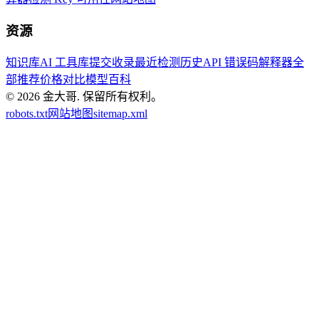
资源
知识库
AI 工具库
提交收录
最近检测历史
API 错误码解释器
全
部推荐
价格对比
模型百科
© 2026
金大哥
.
保留所有权利。
robots.txt
网站地图
sitemap.xml