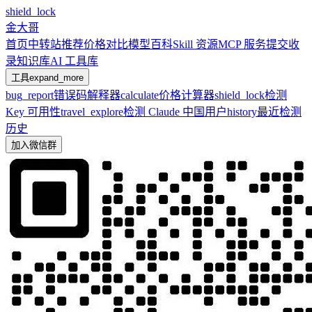
shield_lock
金大哥
首页
中转站推荐
价格对比
模型百科
Skill 资源
MCP 服务
提交收
录
知识库
AI 工具库
工具
expand_more
bug_report
错误码解释器
calculate
价格计算器
shield_lock
检测
Key 可用性
travel_explore
检测 Claude 中国用户
history
最近检测
历史
加入微信群