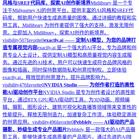
风格与SREF代码库，探索AI创作新境界
Midlibrary 是一个专
注于Midjourney AI的创意平台，提供丰富的AI风格和SREF代
码库，帮助用户快速生成高质量的图像。通过详细的教程和实
用工具，Midlibrary 为创作者提供了强大的支持，激发无限创
意。立即加入 Midlibrary，探索AI创作的新境界。
visibility
507
favorite
0
exactly.ai —— 定制AI模型，为您的品牌打
造专属视觉内容
exactly.ai 是一个强大的AI平台，专为品牌和创
意专业人士设计，提供定制AI模型和高质量视觉内容生成服
务。通过先进的AI技术，用户可以快速生成符合品牌风格的
图像和插画，同时保持数据隐私和创意控制权。立即体验
exactly.ai，释放您的创意潜力，提升品牌影响力。
visibility
476
favorite
0
NVIDIA Studio —— 为创作者打造的高性
能AI驱动创作平台
NVIDIA Studio 是专为创作者设计的高性能
平台，通过RTX GPU和AI驱动的工具，为3D动画、视频编
辑、摄影、图形设计、建筑可视化和直播等领域带来变革性的
性能提升。释放无限创造力，加速复杂工作流，体验稳定高效
的创意应用。
visibility
496
favorite
0
Pebblely —— AI驱动的产品
摄影，秒级生成专业产品图片
Pebblely 是一款强大的AI产品摄
影工具，能够快速生成高质量的产品图片。通过先进的AI技