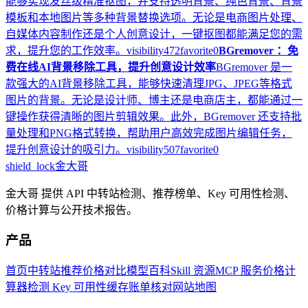
能够实现发丝级精准抠图，并支持透明背景、纯色背景、背景
模板和本地图片等多种背景替换选项。无论是电商图片处理、
自媒体内容制作还是个人创意设计，一键抠图都能满足您的需
求，提升您的工作效率。
visibility
472
favorite
0
BGremover ：免
费在线AI背景移除工具，提升创意设计效率
BGremover 是一
款强大的AI背景移除工具，能够快速清理JPG、JPEG等格式
图片的背景。无论是设计师、博主还是电商店主，都能通过一
键操作获得清晰的图片剪辑效果。此外，BGremover 还支持批
量处理和PNG格式转换，帮助用户高效完成图片编辑任务，
提升创意设计的吸引力。
visibility
507
favorite
0
shield_lock
金大哥
金大哥 提供 API 中转站检测、推荐榜单、Key 可用性检测、
价格计算与公开技术报告。
产品
首页
中转站推荐
价格对比
模型百科
Skill 资源
MCP 服务
价格计
算器
检测 Key 可用性
缓存账单核对
网站地图