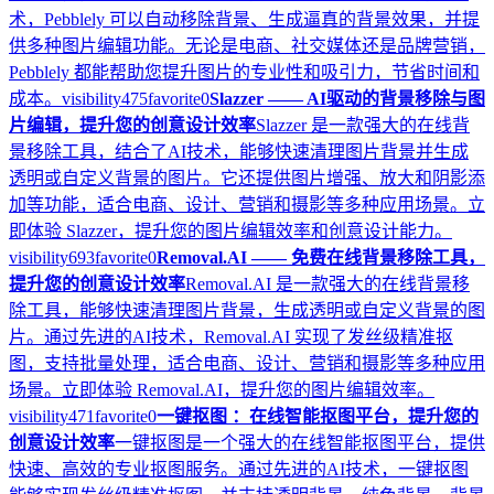
术，Pebblely 可以自动移除背景、生成逼真的背景效果，并提
供多种图片编辑功能。无论是电商、社交媒体还是品牌营销，
Pebblely 都能帮助您提升图片的专业性和吸引力，节省时间和
成本。
visibility
475
favorite
0
Slazzer —— AI驱动的背景移除与图
片编辑，提升您的创意设计效率
Slazzer 是一款强大的在线背
景移除工具，结合了AI技术，能够快速清理图片背景并生成
透明或自定义背景的图片。它还提供图片增强、放大和阴影添
加等功能，适合电商、设计、营销和摄影等多种应用场景。立
即体验 Slazzer，提升您的图片编辑效率和创意设计能力。
visibility
693
favorite
0
Removal.AI —— 免费在线背景移除工具，
提升您的创意设计效率
Removal.AI 是一款强大的在线背景移
除工具，能够快速清理图片背景，生成透明或自定义背景的图
片。通过先进的AI技术，Removal.AI 实现了发丝级精准抠
图，支持批量处理，适合电商、设计、营销和摄影等多种应用
场景。立即体验 Removal.AI，提升您的图片编辑效率。
visibility
471
favorite
0
一键抠图 ：在线智能抠图平台，提升您的
创意设计效率
一键抠图是一个强大的在线智能抠图平台，提供
快速、高效的专业抠图服务。通过先进的AI技术，一键抠图