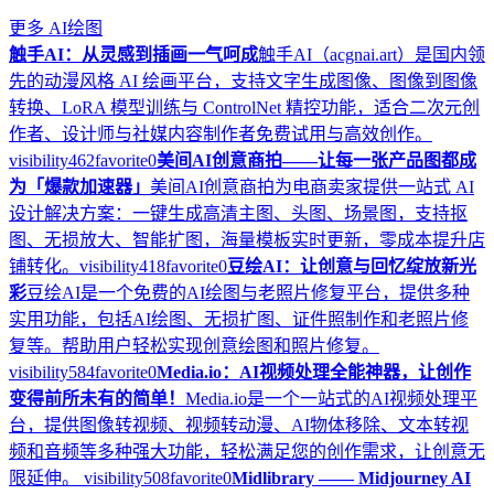
更多
AI绘图
触手AI：从灵感到插画一气呵成
触手AI（acgnai.art）是国内领
先的动漫风格 AI 绘画平台，支持文字生成图像、图像到图像
转换、LoRA 模型训练与 ControlNet 精控功能，适合二次元创
作者、设计师与社媒内容制作者免费试用与高效创作。
visibility
462
favorite
0
美间AI创意商拍——让每一张产品图都成
为「爆款加速器」
美间AI创意商拍为电商卖家提供一站式 AI
设计解决方案：一键生成高清主图、头图、场景图，支持抠
图、无损放大、智能扩图，海量模板实时更新，零成本提升店
铺转化。
visibility
418
favorite
0
豆绘AI：让创意与回忆绽放新光
彩
豆绘AI是一个免费的AI绘图与老照片修复平台，提供多种
实用功能，包括AI绘图、无损扩图、证件照制作和老照片修
复等。帮助用户轻松实现创意绘图和照片修复。
visibility
584
favorite
0
Media.io：AI视频处理全能神器，让创作
变得前所未有的简单！
Media.io是一个一站式的AI视频处理平
台，提供图像转视频、视频转动漫、AI物体移除、文本转视
频和音频等多种强大功能，轻松满足您的创作需求，让创意无
限延伸。
visibility
508
favorite
0
Midlibrary —— Midjourney AI