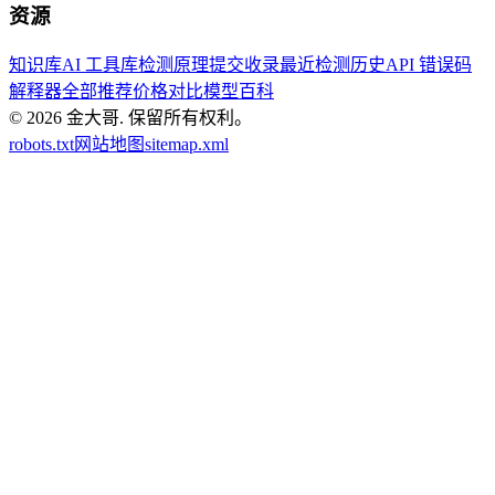
资源
知识库
AI 工具库
检测原理
提交收录
最近检测历史
API 错误码
解释器
全部推荐
价格对比
模型百科
© 2026
金大哥
.
保留所有权利。
robots.txt
网站地图
sitemap.xml