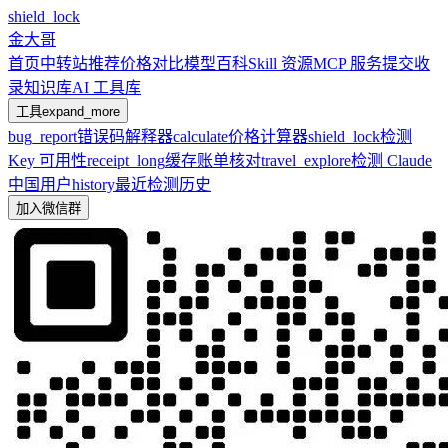
shield_lock
金大哥
首页
中转站推荐
价格对比
模型百科
Skill 资源
MCP 服务
提交收
录
知识库
AI 工具库
工具
expand_more
bug_report
错误码解释器
calculate
价格计算器
shield_lock
检测
Key 可用性
receipt_long
缓存账单核对
travel_explore
检测 Claude
中国用户
history
最近检测历史
加入微信群