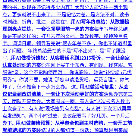
白读的方案
你书架上有多少本书？问自己一个问题：上一本读
完的书，你现在还记得多少内容？大部分人能记住一两个观
点，更多就说不出来了。 不是记忆力差，是方法不对。读书
时划线、折角、批注，都是在“...
用AI写年终总结：从数据梳
理到亮点提炼，一套让领导眼前一亮的方案
每年写年终总结，
你是不是这样的：打开去年的文档，改改数字、换换项目名
字、调调日期。领导看完说“跟去年差不多”，你也不知道哪里
出了问题。 年终总结最怕的不是“写不出来”，是“写了跟没
写...
用AI做投诉维权：从客服话术到12315投诉，一套让商家
认真处理你的方案
你在网上买了个东西，有问题，找客服。客
服说“亲，这个不影响使用哦”。你说影响，她说“补偿您5元优
惠券”。你说不要，她说“那您申请退货吧，运费自理”。你气
炸了，但不知道下一步怎么办。 这...
用AI做活动复盘：从会
议记录到改进清单，一套让下次活动更好的方案
活动办完第二
天，团队开复盘会。大家围成一圈，有人说“这次报名人数比
上次多了”，有人说“现场签到有点乱”，有人说“下次可以再早
点发通知”。两个小时过去，会议纪要写了好几页。一个月后
办下...
用AI做装修预算：从半包全包到主材选购，一套开工前
就能避坑的方案
装修过的人都知道一句话：预算就是用来超