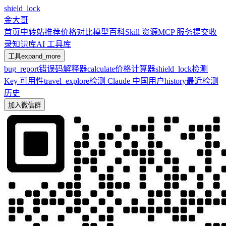
shield_lock
金大哥
首页
中转站推荐
价格对比
模型百科
Skill 资源
MCP 服务
提交收
录
知识库
AI 工具库
工具
expand_more
bug_report
错误码解释器
calculate
价格计算器
shield_lock
检测
Key 可用性
travel_explore
检测 Claude 中国用户
history
最近检测
历史
加入微信群