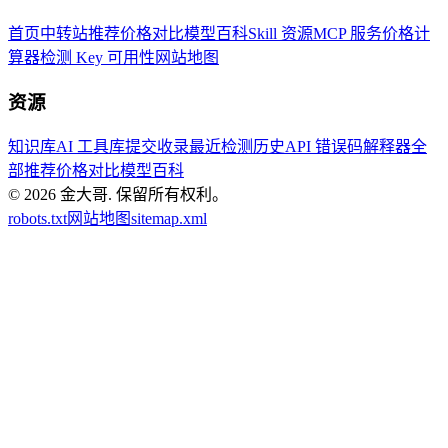
首页
中转站推荐
价格对比
模型百科
Skill 资源
MCP 服务
价格计
算器
检测 Key 可用性
网站地图
资源
知识库
AI 工具库
提交收录
最近检测历史
API 错误码解释器
全
部推荐
价格对比
模型百科
© 2026
金大哥
.
保留所有权利。
robots.txt
网站地图
sitemap.xml