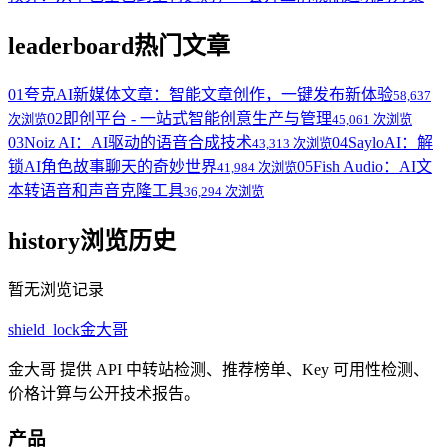
leaderboard
热门文章
01
夸克AI新媒体文章：智能文章创作，一键发布新体验
58,637
02
即创平台 - 一站式智能创意生产与管理
次浏览
45,061 次浏览
03
Noiz AI：AI驱动的语音合成技术
04
SayloAI：解
43,313 次浏览
锁AI角色故事聊天的奇妙世界
05
Fish Audio：AI文
41,984 次浏览
本转语音和声音克隆工具
36,294 次浏览
history
浏览历史
暂无浏览记录
shield_lock
金大哥
金大哥 提供 API 中转站检测、推荐榜单、Key 可用性检测、
价格计算与公开技术报告。
产品