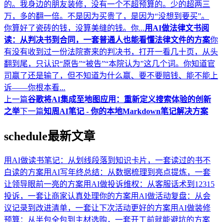
的。我身边的朋友装修，没有一个不超预算的。少的超两三
万，多的翻一倍。不是因为买贵了，是因为“没想到要买”。
你算好了瓷砖的钱，没算美缝的钱。你...
用AI做法律文书阅
读：从判决书到合同，一套普通人也能看懂法律文件的方案
你
有没有收到过一份法院寄来的判决书，打开一看几十页，从头
翻到尾，只认识“原告”“被告”“本院认为”这几个词。你知道官
司赢了还是输了，但不知道为什么赢、要不要赔钱、能不能上
诉——你根本看...
上一篇
谷歌将AI集成至地图应用：重新定义搜索体验的创新
之举
下一篇
知周AI笔记 - 你的本地Markdown笔记解决方案
schedule
最新文章
用AI做读书笔记：从划线段落到知识卡片，一套读过的书不
白读的方案
用AI写年终总结：从数据梳理到亮点提炼，一套
让领导眼前一亮的方案
用AI做投诉维权：从客服话术到12315
投诉，一套让商家认真处理你的方案
用AI做活动复盘：从会
议记录到改进清单，一套让下次活动更好的方案
用AI做装修
预算：从半包全包到主材选购，一套开工前就能避坑的方案