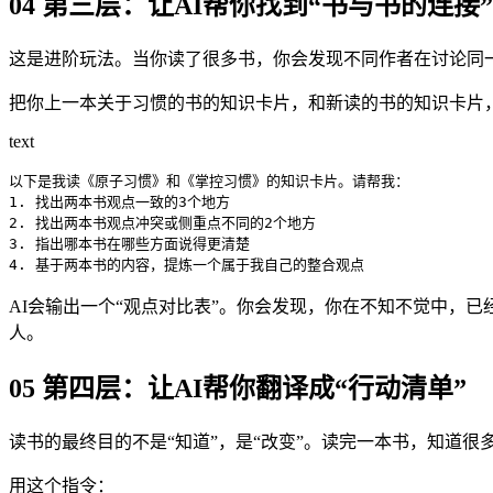
04 第三层：让AI帮你找到“书与书的连接”
这是进阶玩法。当你读了很多书，你会发现不同作者在讨论同
把你上一本关于习惯的书的知识卡片，和新读的书的知识卡片，
text
以下是我读《原子习惯》和《掌控习惯》的知识卡片。请帮我：

1. 找出两本书观点一致的3个地方

2. 找出两本书观点冲突或侧重点不同的2个地方

3. 指出哪本书在哪些方面说得更清楚

4. 基于两本书的内容，提炼一个属于我自己的整合观点
AI会输出一个“观点对比表”。你会发现，你在不知不觉中，
人。
05 第四层：让AI帮你翻译成“行动清单”
读书的最终目的不是“知道”，是“改变”。读完一本书，知道
用这个指令：