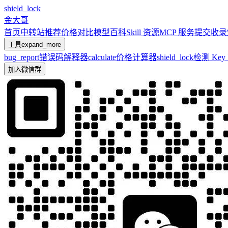
shield_lock
金大哥
首页
中转站推荐
价格对比
模型百科
Skill 资源
MCP 服务
提交收录
工具
expand_more
bug_report
错误码解释器
calculate
价格计算器
shield_lock
检测 Ke
加入微信群