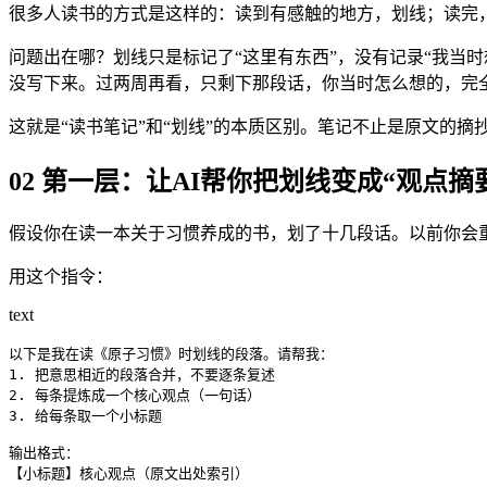
很多人读书的方式是这样的：读到有感触的地方，划线；读完
问题出在哪？划线只是标记了“这里有东西”，没有记录“我当时
没写下来。过两周再看，只剩下那段话，你当时怎么想的，完
这就是“读书笔记”和“划线”的本质区别。笔记不止是原文的摘
02 第一层：让AI帮你把划线变成“观点摘
假设你在读一本关于习惯养成的书，划了十几段话。以前你会
用这个指令：
text
以下是我在读《原子习惯》时划线的段落。请帮我：

1. 把意思相近的段落合并，不要逐条复述

2. 每条提炼成一个核心观点（一句话）

3. 给每条取一个小标题

输出格式：

【小标题】核心观点（原文出处索引）
