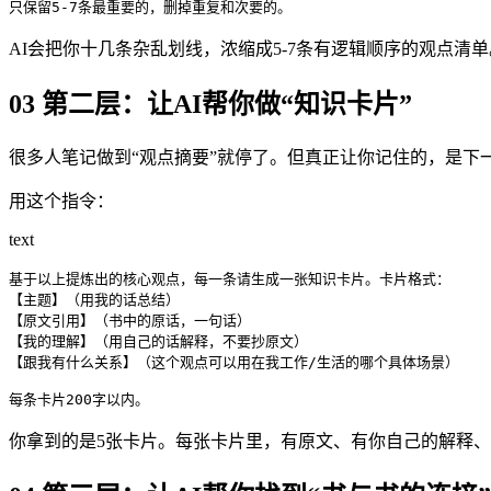
只保留5-7条最重要的，删掉重复和次要的。
AI会把你十几条杂乱划线，浓缩成5-7条有逻辑顺序的观点
03 第二层：让AI帮你做“知识卡片”
很多人笔记做到“观点摘要”就停了。但真正让你记住的，是下
用这个指令：
text
基于以上提炼出的核心观点，每一条请生成一张知识卡片。卡片格式：

【主题】（用我的话总结）

【原文引用】（书中的原话，一句话）

【我的理解】（用自己的话解释，不要抄原文）

【跟我有什么关系】（这个观点可以用在我工作/生活的哪个具体场景）

每条卡片200字以内。
你拿到的是5张卡片。每张卡片里，有原文、有你自己的解释、