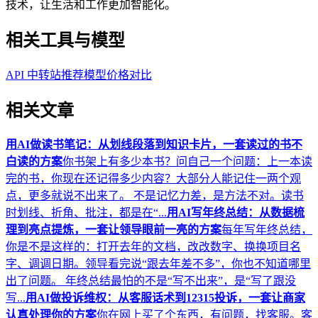
技术，让生活和工作更加智能化。
相关工具与模型
API 中转站推荐
模型价格对比
相关文章
用AI做读书笔记：从划线段落到知识卡片，一套读过的书不
白读的方案
你书架上有多少本书？问自己一个问题：上一本读
完的书，你现在还记得多少内容？大部分人能记住一两个观
点，更多就说不出来了。 不是记忆力差，是方法不对。读书
时划线、折角、批注，都是在“...
用AI写年终总结：从数据梳
理到亮点提炼，一套让领导眼前一亮的方案
每年写年终总结，
你是不是这样的：打开去年的文档，改改数字、换换项目名
字、调调日期。领导看完说“跟去年差不多”，你也不知道哪里
出了问题。 年终总结最怕的不是“写不出来”，是“写了跟没
写...
用AI做投诉维权：从客服话术到12315投诉，一套让商家
认真处理你的方案
你在网上买了个东西，有问题，找客服。客