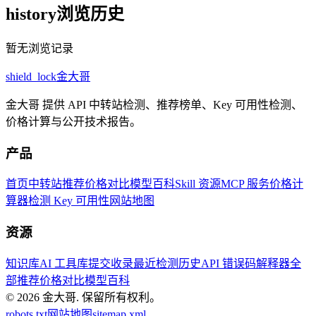
history
浏览历史
暂无浏览记录
shield_lock
金大哥
金大哥 提供 API 中转站检测、推荐榜单、Key 可用性检测、
价格计算与公开技术报告。
产品
首页
中转站推荐
价格对比
模型百科
Skill 资源
MCP 服务
价格计
算器
检测 Key 可用性
网站地图
资源
知识库
AI 工具库
提交收录
最近检测历史
API 错误码解释器
全
部推荐
价格对比
模型百科
© 2026
金大哥
.
保留所有权利。
robots.txt
网站地图
sitemap.xml