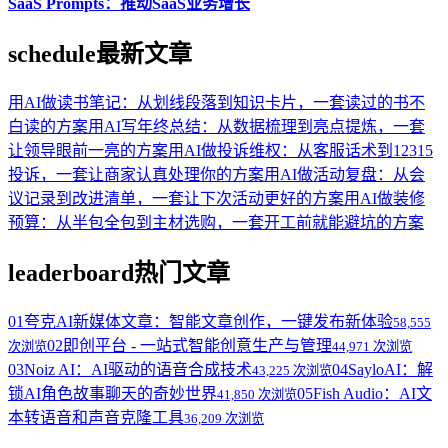
SaaS Prompts：推动SaaS业务增长
schedule
最新文章
用AI做读书笔记：从划线段落到知识卡片，一套读过的书不
白读的方案
用AI写年终总结：从数据梳理到亮点提炼，一套
让领导眼前一亮的方案
用AI做投诉维权：从客服话术到12315
投诉，一套让商家认真处理你的方案
用AI做活动复盘：从会
议记录到改进清单，一套让下次活动更好的方案
用AI做装修
预算：从半包全包到主材选购，一套开工前就能避坑的方案
leaderboard
热门文章
01
夸克AI新媒体文章：智能文章创作，一键发布新体验
58,555
02
即创平台 - 一站式智能创意生产与管理
次浏览
44,971 次浏览
03
Noiz AI：AI驱动的语音合成技术
04
SayloAI：解
43,225 次浏览
锁AI角色故事聊天的奇妙世界
05
Fish Audio：AI文
41,850 次浏览
本转语音和声音克隆工具
36,209 次浏览