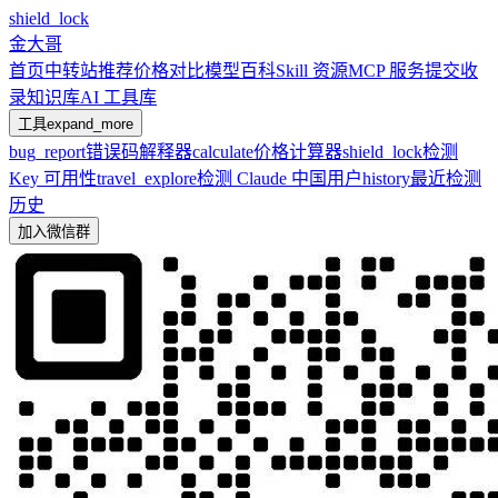
shield_lock
金大哥
首页
中转站推荐
价格对比
模型百科
Skill 资源
MCP 服务
提交收
录
知识库
AI 工具库
工具
expand_more
bug_report
错误码解释器
calculate
价格计算器
shield_lock
检测
Key 可用性
travel_explore
检测 Claude 中国用户
history
最近检测
历史
加入微信群