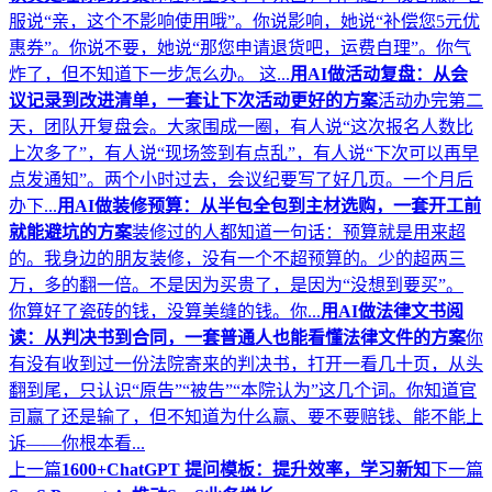
服说“亲，这个不影响使用哦”。你说影响，她说“补偿您5元优
惠券”。你说不要，她说“那您申请退货吧，运费自理”。你气
炸了，但不知道下一步怎么办。 这...
用AI做活动复盘：从会
议记录到改进清单，一套让下次活动更好的方案
活动办完第二
天，团队开复盘会。大家围成一圈，有人说“这次报名人数比
上次多了”，有人说“现场签到有点乱”，有人说“下次可以再早
点发通知”。两个小时过去，会议纪要写了好几页。一个月后
办下...
用AI做装修预算：从半包全包到主材选购，一套开工前
就能避坑的方案
装修过的人都知道一句话：预算就是用来超
的。我身边的朋友装修，没有一个不超预算的。少的超两三
万，多的翻一倍。不是因为买贵了，是因为“没想到要买”。
你算好了瓷砖的钱，没算美缝的钱。你...
用AI做法律文书阅
读：从判决书到合同，一套普通人也能看懂法律文件的方案
你
有没有收到过一份法院寄来的判决书，打开一看几十页，从头
翻到尾，只认识“原告”“被告”“本院认为”这几个词。你知道官
司赢了还是输了，但不知道为什么赢、要不要赔钱、能不能上
诉——你根本看...
上一篇
1600+ChatGPT 提问模板：提升效率，学习新知
下一篇