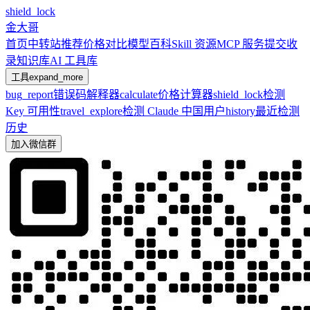
shield_lock
金大哥
首页
中转站推荐
价格对比
模型百科
Skill 资源
MCP 服务
提交收
录
知识库
AI 工具库
工具
expand_more
bug_report
错误码解释器
calculate
价格计算器
shield_lock
检测
Key 可用性
travel_explore
检测 Claude 中国用户
history
最近检测
历史
加入微信群