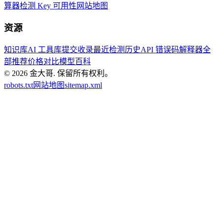
算器
检测 Key 可用性
网站地图
资源
知识库
AI 工具库
提交收录
最近检测历史
API 错误码解释器
全
部推荐
价格对比
模型百科
© 2026
金大哥
.
保留所有权利。
robots.txt
网站地图
sitemap.xml