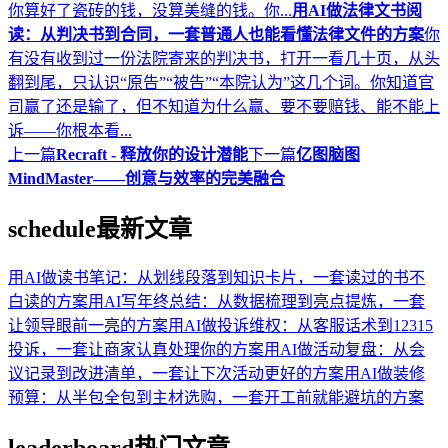
你算好了瓷砖的钱，没算美缝的钱。你...
用AI做法律文书阅
读：从判决书到合同，一套普通人也能看懂法律文件的方案
你
有没有收到过一份法院寄来的判决书，打开一看几十页，从头
翻到尾，只认识“原告”“被告”“本院认为”这几个词。你知道官
司赢了还是输了，但不知道为什么赢、要不要赔钱、能不能上
诉——你根本看...
上一篇
Recraft - 释放你的设计潜能
下一篇
亿图脑图
MindMaster——创意与效率的完美融合
schedule
最新文章
用AI做读书笔记：从划线段落到知识卡片，一套读过的书不
白读的方案
用AI写年终总结：从数据梳理到亮点提炼，一套
让领导眼前一亮的方案
用AI做投诉维权：从客服话术到12315
投诉，一套让商家认真处理你的方案
用AI做活动复盘：从会
议记录到改进清单，一套让下次活动更好的方案
用AI做装修
预算：从半包全包到主材选购，一套开工前就能避坑的方案