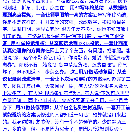
点，更多就说不出来了。 不是记忆力差，是方法不对。读书
时划线、折角、批注，都是在“...
用AI写年终总结：从数据梳
理到亮点提炼，一套让领导眼前一亮的方案
每年写年终总结，
你是不是这样的：打开去年的文档，改改数字、换换项目名
字、调调日期。领导看完说“跟去年差不多”，你也不知道哪里
出了问题。 年终总结最怕的不是“写不出来”，是“写了跟没
写...
用AI做投诉维权：从客服话术到12315投诉，一套让商家
认真处理你的方案
你在网上买了个东西，有问题，找客服。客
服说“亲，这个不影响使用哦”。你说影响，她说“补偿您5元优
惠券”。你说不要，她说“那您申请退货吧，运费自理”。你气
炸了，但不知道下一步怎么办。 这...
用AI做活动复盘：从会
议记录到改进清单，一套让下次活动更好的方案
活动办完第二
天，团队开复盘会。大家围成一圈，有人说“这次报名人数比
上次多了”，有人说“现场签到有点乱”，有人说“下次可以再早
点发通知”。两个小时过去，会议纪要写了好几页。一个月后
办下...
用AI做装修预算：从半包全包到主材选购，一套开工前
就能避坑的方案
装修过的人都知道一句话：预算就是用来超
的。我身边的朋友装修，没有一个不超预算的。少的超两三
万，多的翻一倍。不是因为买贵了，是因为“没想到要买”。