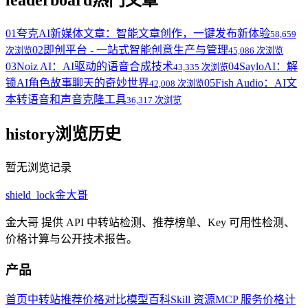
leaderboard
热门文章
01
夸克AI新媒体文章：智能文章创作，一键发布新体验
58,659
02
即创平台 - 一站式智能创意生产与管理
次浏览
45,086 次浏览
03
Noiz AI：AI驱动的语音合成技术
04
SayloAI：解
43,335 次浏览
锁AI角色故事聊天的奇妙世界
05
Fish Audio：AI文
42,008 次浏览
本转语音和声音克隆工具
36,317 次浏览
history
浏览历史
暂无浏览记录
shield_lock
金大哥
金大哥 提供 API 中转站检测、推荐榜单、Key 可用性检测、
价格计算与公开技术报告。
产品
首页
中转站推荐
价格对比
模型百科
Skill 资源
MCP 服务
价格计