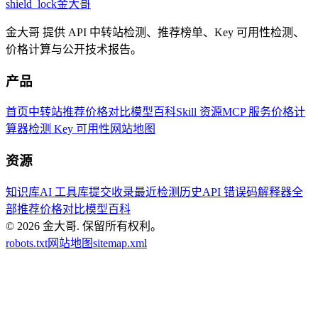
shield_lock
金大哥
金大哥 提供 API 中转站检测、推荐榜单、Key 可用性检测、
价格计算与公开技术报告。
产品
首页
中转站推荐
价格对比
模型百科
Skill 资源
MCP 服务
价格计
算器
检测 Key 可用性
网站地图
资源
知识库
AI 工具库
提交收录
最近检测历史
API 错误码解释器
全
部推荐
价格对比
模型百科
© 2026
金大哥
.
保留所有权利。
robots.txt
网站地图
sitemap.xml