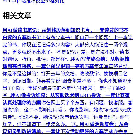
API 中转站推荐
模型价格对比
相关文章
用AI做读书笔记：从划线段落到知识卡片，一套读过的书不
白读的方案
你书架上有多少本书？问自己一个问题：上一本读
完的书，你现在还记得多少内容？大部分人能记住一两个观
点，更多就说不出来了。 不是记忆力差，是方法不对。读书
时划线、折角、批注，都是在“...
用AI写年终总结：从数据梳
理到亮点提炼，一套让领导眼前一亮的方案
每年写年终总结，
你是不是这样的：打开去年的文档，改改数字、换换项目名
字、调调日期。领导看完说“跟去年差不多”，你也不知道哪里
出了问题。 年终总结最怕的不是“写不出来”，是“写了跟没
写...
用AI做投诉维权：从客服话术到12315投诉，一套让商家
认真处理你的方案
你在网上买了个东西，有问题，找客服。客
服说“亲，这个不影响使用哦”。你说影响，她说“补偿您5元优
惠券”。你说不要，她说“那您申请退货吧，运费自理”。你气
炸了，但不知道下一步怎么办。 这...
用AI做活动复盘：从会
议记录到改进清单，一套让下次活动更好的方案
活动办完第二