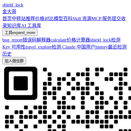
shield_lock
金大哥
首页
中转站推荐
价格对比
模型百科
Skill 资源
MCP 服务
提交收
录
知识库
AI 工具库
工具
expand_more
bug_report
错误码解释器
calculate
价格计算器
shield_lock
检测
Key 可用性
travel_explore
检测 Claude 中国用户
history
最近检测
历史
加入微信群