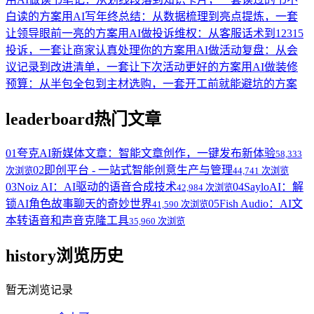
白读的方案
用AI写年终总结：从数据梳理到亮点提炼，一套
让领导眼前一亮的方案
用AI做投诉维权：从客服话术到12315
投诉，一套让商家认真处理你的方案
用AI做活动复盘：从会
议记录到改进清单，一套让下次活动更好的方案
用AI做装修
预算：从半包全包到主材选购，一套开工前就能避坑的方案
leaderboard
热门文章
01
夸克AI新媒体文章：智能文章创作，一键发布新体验
58,333
02
即创平台 - 一站式智能创意生产与管理
次浏览
44,741 次浏览
03
Noiz AI：AI驱动的语音合成技术
04
SayloAI：解
42,984 次浏览
锁AI角色故事聊天的奇妙世界
05
Fish Audio：AI文
41,590 次浏览
本转语音和声音克隆工具
35,960 次浏览
history
浏览历史
暂无浏览记录