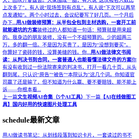
天，团队开复盘会。大家围成一圈，有人说“这次报名人数比
上次多了”，有人说“现场签到有点乱”，有人说“下次可以再早
点发通知”。两个小时过去，会议纪要写了好几页。一个月后
办下...
用AI做装修预算：从半包全包到主材选购，一套开工前
就能避坑的方案
装修过的人都知道一句话：预算就是用来超
的。我身边的朋友装修，没有一个不超预算的。少的超两三
万，多的翻一倍。不是因为买贵了，是因为“没想到要买”。
你算好了瓷砖的钱，没算美缝的钱。你...
用AI做法律文书阅
读：从判决书到合同，一套普通人也能看懂法律文件的方案
你
有没有收到过一份法院寄来的判决书，打开一看几十页，从头
翻到尾，只认识“原告”“被告”“本院认为”这几个词。你知道官
司赢了还是输了，但不知道为什么赢、要不要赔钱、能不能上
诉——你根本看...
上一篇
文生视频AI合集（5个AI工具）
下一篇
【AI在线做图工
具】国内好用的快速图片处理工具
schedule
最新文章
用AI做读书笔记：从划线段落到知识卡片，一套读过的书不