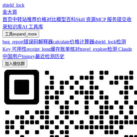
shield_lock
金大哥
首页
中转站推荐
价格对比
模型百科
Skill 资源
MCP 服务
提交收
录
知识库
AI 工具库
工具
expand_more
bug_report
错误码解释器
calculate
价格计算器
shield_lock
检测
Key 可用性
receipt_long
缓存账单核对
travel_explore
检测 Claude
中国用户
history
最近检测历史
加入微信群