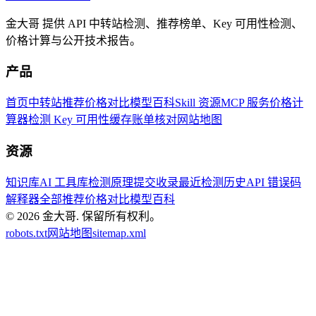
金大哥 提供 API 中转站检测、推荐榜单、Key 可用性检测、
价格计算与公开技术报告。
产品
首页
中转站推荐
价格对比
模型百科
Skill 资源
MCP 服务
价格计
算器
检测 Key 可用性
缓存账单核对
网站地图
资源
知识库
AI 工具库
检测原理
提交收录
最近检测历史
API 错误码
解释器
全部推荐
价格对比
模型百科
© 2026
金大哥
.
保留所有权利。
robots.txt
网站地图
sitemap.xml