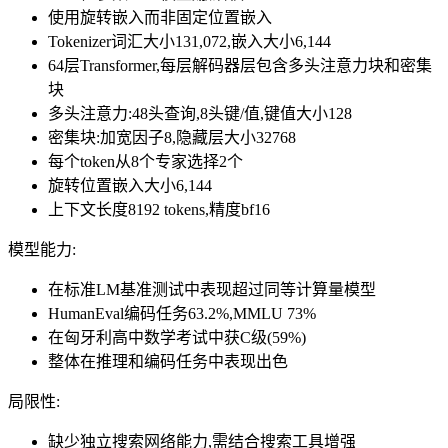
使用旋转嵌入而非固定位置嵌入
Tokenizer词汇大小131,072,嵌入大小6,144
64层Transformer,每层解码器层包含多头注意力块和密集
块
多头注意力:48头查询,8头键/值,键值大小128
密集块:加宽因子8,隐藏层大小32768
每个token从8个专家选择2个
旋转位置嵌入大小6,144
上下文长度8192 tokens,精度bf16
模型能力:
在标准LM基准测试中表现超过同等计算量模型
HumanEval编码任务63.2%,MMLU 73%
在匈牙利高中数学考试中获C级(59%)
整体在推理和编码任务中表现出色
局限性:
缺少独立搜索网络能力,需结合搜索工具增强