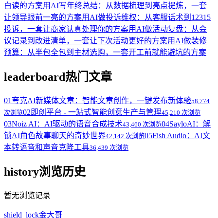
白读的方案
用AI写年终总结：从数据梳理到亮点提炼，一套
让领导眼前一亮的方案
用AI做投诉维权：从客服话术到12315
投诉，一套让商家认真处理你的方案
用AI做活动复盘：从会
议记录到改进清单，一套让下次活动更好的方案
用AI做装修
预算：从半包全包到主材选购，一套开工前就能避坑的方案
leaderboard
热门文章
01
夸克AI新媒体文章：智能文章创作，一键发布新体验
58,774
02
即创平台 - 一站式智能创意生产与管理
次浏览
45,210 次浏览
03
Noiz AI：AI驱动的语音合成技术
04
SayloAI：解
43,460 次浏览
锁AI角色故事聊天的奇妙世界
05
Fish Audio：AI文
42,142 次浏览
本转语音和声音克隆工具
36,439 次浏览
history
浏览历史
暂无浏览记录
shield_lock
金大哥