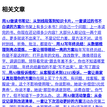
相关文章
用AI做读书笔记：从划线段落到知识卡片，一套读过的书不
白读的方案
你书架上有多少本书？问自己一个问题：上一本读
完的书，你现在还记得多少内容？大部分人能记住一两个观
点，更多就说不出来了。 不是记忆力差，是方法不对。读书
时划线、折角、批注，都是在“...
用AI写年终总结：从数据梳
理到亮点提炼，一套让领导眼前一亮的方案
每年写年终总结，
你是不是这样的：打开去年的文档，改改数字、换换项目名
字、调调日期。领导看完说“跟去年差不多”，你也不知道哪里
出了问题。 年终总结最怕的不是“写不出来”，是“写了跟没
写...
用AI做投诉维权：从客服话术到12315投诉，一套让商家
认真处理你的方案
你在网上买了个东西，有问题，找客服。客
服说“亲，这个不影响使用哦”。你说影响，她说“补偿您5元优
惠券”。你说不要，她说“那您申请退货吧，运费自理”。你气
炸了，但不知道下一步怎么办。 这...
用AI做活动复盘：从会
议记录到改进清单，一套让下次活动更好的方案
活动办完第二