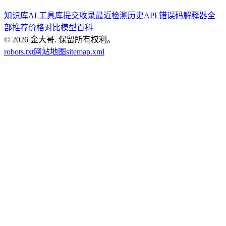
知识库
AI 工具库
提交收录
最近检测历史
API 错误码解释器
全
部推荐
价格对比
模型百科
© 2026
金大哥
.
保留所有权利。
robots.txt
网站地图
sitemap.xml