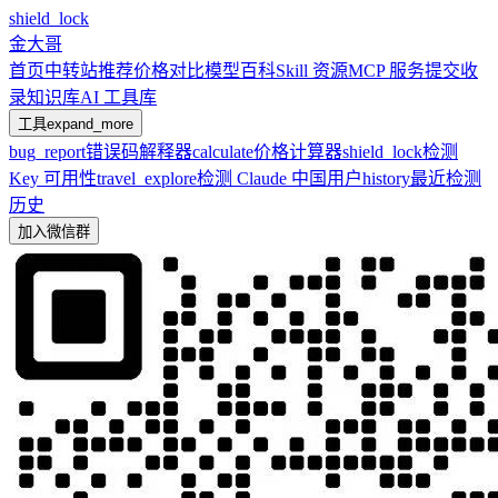
shield_lock
金大哥
首页
中转站推荐
价格对比
模型百科
Skill 资源
MCP 服务
提交收
录
知识库
AI 工具库
工具
expand_more
bug_report
错误码解释器
calculate
价格计算器
shield_lock
检测
Key 可用性
travel_explore
检测 Claude 中国用户
history
最近检测
历史
加入微信群