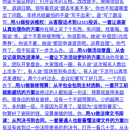
你是不是这样的：打开去年的文档，改改数字、换换项目名
字、调调日期。领导看完说“跟去年差不多”，你也不知道哪里
出了问题。 年终总结最怕的不是“写不出来”，是“写了跟没
写...
用AI做投诉维权：从客服话术到12315投诉，一套让商家
认真处理你的方案
你在网上买了个东西，有问题，找客服。客
服说“亲，这个不影响使用哦”。你说影响，她说“补偿您5元优
惠券”。你说不要，她说“那您申请退货吧，运费自理”。你气
炸了，但不知道下一步怎么办。 这...
用AI做活动复盘：从会
议记录到改进清单，一套让下次活动更好的方案
活动办完第二
天，团队开复盘会。大家围成一圈，有人说“这次报名人数比
上次多了”，有人说“现场签到有点乱”，有人说“下次可以再早
点发通知”。两个小时过去，会议纪要写了好几页。一个月后
办下...
用AI做装修预算：从半包全包到主材选购，一套开工前
就能避坑的方案
装修过的人都知道一句话：预算就是用来超
的。我身边的朋友装修，没有一个不超预算的。少的超两三
万，多的翻一倍。不是因为买贵了，是因为“没想到要买”。
你算好了瓷砖的钱，没算美缝的钱。你...
用AI做法律文书阅
读：从判决书到合同，一套普通人也能看懂法律文件的方案
你
有没有收到过一份法院寄来的判决书，打开一看几十页，从头