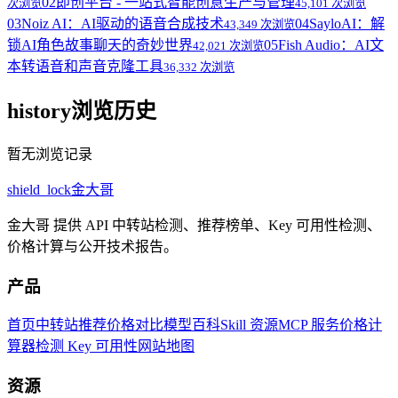
02
即创平台 - 一站式智能创意生产与管理
次浏览
45,101 次浏览
03
Noiz AI：AI驱动的语音合成技术
04
SayloAI：解
43,349 次浏览
锁AI角色故事聊天的奇妙世界
05
Fish Audio：AI文
42,021 次浏览
本转语音和声音克隆工具
36,332 次浏览
history
浏览历史
暂无浏览记录
shield_lock
金大哥
金大哥 提供 API 中转站检测、推荐榜单、Key 可用性检测、
价格计算与公开技术报告。
产品
首页
中转站推荐
价格对比
模型百科
Skill 资源
MCP 服务
价格计
算器
检测 Key 可用性
网站地图
资源