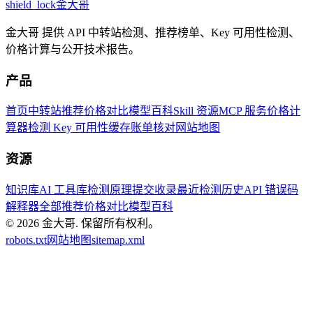
shield_lock
金大哥
金大哥 提供 API 中转站检测、推荐榜单、Key 可用性检测、
价格计算与公开技术报告。
产品
首页
中转站推荐
价格对比
模型百科
Skill 资源
MCP 服务
价格计
算器
检测 Key 可用性
缓存账单核对
网站地图
资源
知识库
AI 工具库
检测原理
提交收录
最近检测历史
API 错误码
解释器
全部推荐
价格对比
模型百科
© 2026
金大哥
.
保留所有权利。
robots.txt
网站地图
sitemap.xml