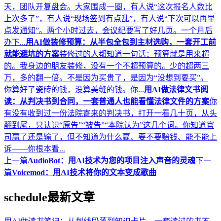
天，团队开复盘会。大家围成一圈，有人说“这次报名人数比
上次多了”，有人说“现场签到有点乱”，有人说“下次可以再早
点发通知”。两个小时过去，会议纪要写了好几页。一个月后
办下...
用AI做装修预算：从半包全包到主材选购，一套开工前
就能避坑的方案
装修过的人都知道一句话：预算就是用来超
的。我身边的朋友装修，没有一个不超预算的。少的超两三
万，多的翻一倍。不是因为买贵了，是因为“没想到要买”。
你算好了瓷砖的钱，没算美缝的钱。你...
用AI做法律文书阅
读：从判决书到合同，一套普通人也能看懂法律文件的方案
你
有没有收到过一份法院寄来的判决书，打开一看几十页，从头
翻到尾，只认识“原告”“被告”“本院认为”这几个词。你知道官
司赢了还是输了，但不知道为什么赢、要不要赔钱、能不能上
诉——你根本看...
上一篇
AudioBot：用AI技术为您的项目注入声音的灵魂
下一
篇
Voicemod：用AI技术将你的文本变成歌曲
schedule
最新文章