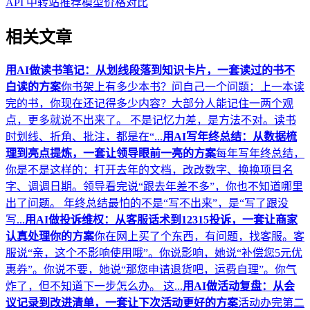
API 中转站推荐
模型价格对比
相关文章
用AI做读书笔记：从划线段落到知识卡片，一套读过的书不
白读的方案
你书架上有多少本书？问自己一个问题：上一本读
完的书，你现在还记得多少内容？大部分人能记住一两个观
点，更多就说不出来了。 不是记忆力差，是方法不对。读书
时划线、折角、批注，都是在“...
用AI写年终总结：从数据梳
理到亮点提炼，一套让领导眼前一亮的方案
每年写年终总结，
你是不是这样的：打开去年的文档，改改数字、换换项目名
字、调调日期。领导看完说“跟去年差不多”，你也不知道哪里
出了问题。 年终总结最怕的不是“写不出来”，是“写了跟没
写...
用AI做投诉维权：从客服话术到12315投诉，一套让商家
认真处理你的方案
你在网上买了个东西，有问题，找客服。客
服说“亲，这个不影响使用哦”。你说影响，她说“补偿您5元优
惠券”。你说不要，她说“那您申请退货吧，运费自理”。你气
炸了，但不知道下一步怎么办。 这...
用AI做活动复盘：从会
议记录到改进清单，一套让下次活动更好的方案
活动办完第二