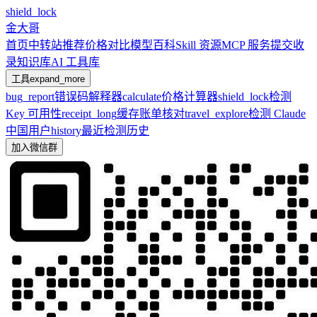
shield_lock
金大哥
首页
中转站推荐
价格对比
模型百科
Skill 资源
MCP 服务
提交收
录
知识库
AI 工具库
工具
expand_more
bug_report
错误码解释器
calculate
价格计算器
shield_lock
检测
Key 可用性
receipt_long
缓存账单核对
travel_explore
检测 Claude
中国用户
history
最近检测历史
加入微信群