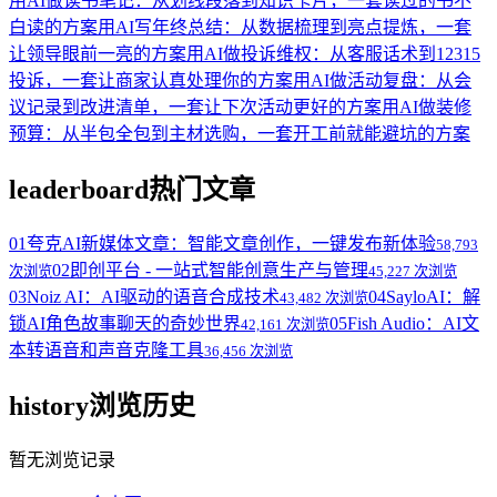
用AI做读书笔记：从划线段落到知识卡片，一套读过的书不
白读的方案
用AI写年终总结：从数据梳理到亮点提炼，一套
让领导眼前一亮的方案
用AI做投诉维权：从客服话术到12315
投诉，一套让商家认真处理你的方案
用AI做活动复盘：从会
议记录到改进清单，一套让下次活动更好的方案
用AI做装修
预算：从半包全包到主材选购，一套开工前就能避坑的方案
leaderboard
热门文章
01
夸克AI新媒体文章：智能文章创作，一键发布新体验
58,793
02
即创平台 - 一站式智能创意生产与管理
次浏览
45,227 次浏览
03
Noiz AI：AI驱动的语音合成技术
04
SayloAI：解
43,482 次浏览
锁AI角色故事聊天的奇妙世界
05
Fish Audio：AI文
42,161 次浏览
本转语音和声音克隆工具
36,456 次浏览
history
浏览历史
暂无浏览记录