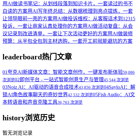
用AI做读书笔记：从划线段落到知识卡片，一套读过的书不
白读的方案
用AI写年终总结：从数据梳理到亮点提炼，一套
让领导眼前一亮的方案
用AI做投诉维权：从客服话术到12315
投诉，一套让商家认真处理你的方案
用AI做活动复盘：从会
议记录到改进清单，一套让下次活动更好的方案
用AI做装修
预算：从半包全包到主材选购，一套开工前就能避坑的方案
leaderboard
热门文章
01
夸克AI新媒体文章：智能文章创作，一键发布新体验
59,086
02
即创平台 - 一站式智能创意生产与管理
次浏览
45,544 次浏览
03
Noiz AI：AI驱动的语音合成技术
04
SayloAI：解
43,856 次浏览
锁AI角色故事聊天的奇妙世界
05
Fish Audio：AI文
42,532 次浏览
本转语音和声音克隆工具
36,763 次浏览
history
浏览历史
暂无浏览记录