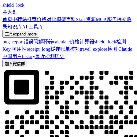
shield_lock
金大哥
首页
中转站推荐
价格对比
模型百科
Skill 资源
MCP 服务
提交收
录
知识库
AI 工具库
工具
expand_more
bug_report
错误码解释器
calculate
价格计算器
shield_lock
检测
Key 可用性
receipt_long
缓存账单核对
travel_explore
检测 Claude
中国用户
history
最近检测历史
加入微信群