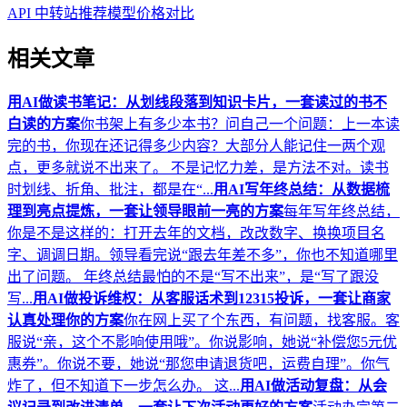
API 中转站推荐
模型价格对比
相关文章
用AI做读书笔记：从划线段落到知识卡片，一套读过的书不
白读的方案
你书架上有多少本书？问自己一个问题：上一本读
完的书，你现在还记得多少内容？大部分人能记住一两个观
点，更多就说不出来了。 不是记忆力差，是方法不对。读书
时划线、折角、批注，都是在“...
用AI写年终总结：从数据梳
理到亮点提炼，一套让领导眼前一亮的方案
每年写年终总结，
你是不是这样的：打开去年的文档，改改数字、换换项目名
字、调调日期。领导看完说“跟去年差不多”，你也不知道哪里
出了问题。 年终总结最怕的不是“写不出来”，是“写了跟没
写...
用AI做投诉维权：从客服话术到12315投诉，一套让商家
认真处理你的方案
你在网上买了个东西，有问题，找客服。客
服说“亲，这个不影响使用哦”。你说影响，她说“补偿您5元优
惠券”。你说不要，她说“那您申请退货吧，运费自理”。你气
炸了，但不知道下一步怎么办。 这...
用AI做活动复盘：从会