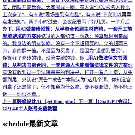
议记录到改进清单，一套让下次活动更好的方案
活动办完第二
天，团队开复盘会。大家围成一圈，有人说“这次报名人数比
上次多了”，有人说“现场签到有点乱”，有人说“下次可以再早
点发通知”。两个小时过去，会议纪要写了好几页。一个月后
办下...
用AI做装修预算：从半包全包到主材选购，一套开工前
就能避坑的方案
装修过的人都知道一句话：预算就是用来超
的。我身边的朋友装修，没有一个不超预算的。少的超两三
万，多的翻一倍。不是因为买贵了，是因为“没想到要买”。
你算好了瓷砖的钱，没算美缝的钱。你...
用AI做法律文书阅
读：从判决书到合同，一套普通人也能看懂法律文件的方案
你
有没有收到过一份法院寄来的判决书，打开一看几十页，从头
翻到尾，只认识“原告”“被告”“本院认为”这几个词。你知道官
司赢了还是输了，但不知道为什么赢、要不要赔钱、能不能上
诉——你根本看...
上一篇
装修设计AI（get floor plan）
下一篇
【ChatGPT会员】
GPT4.0个人账号充值教程
schedule
最新文章