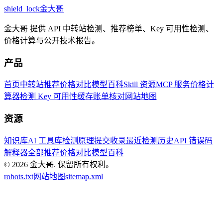
shield_lock
金大哥
金大哥 提供 API 中转站检测、推荐榜单、Key 可用性检测、
价格计算与公开技术报告。
产品
首页
中转站推荐
价格对比
模型百科
Skill 资源
MCP 服务
价格计
算器
检测 Key 可用性
缓存账单核对
网站地图
资源
知识库
AI 工具库
检测原理
提交收录
最近检测历史
API 错误码
解释器
全部推荐
价格对比
模型百科
© 2026
金大哥
.
保留所有权利。
robots.txt
网站地图
sitemap.xml