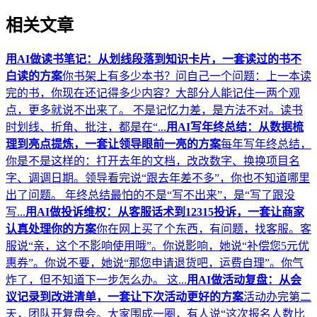
相关文章
用AI做读书笔记：从划线段落到知识卡片，一套读过的书不
白读的方案
你书架上有多少本书？问自己一个问题：上一本读
完的书，你现在还记得多少内容？大部分人能记住一两个观
点，更多就说不出来了。 不是记忆力差，是方法不对。读书
时划线、折角、批注，都是在“...
用AI写年终总结：从数据梳
理到亮点提炼，一套让领导眼前一亮的方案
每年写年终总结，
你是不是这样的：打开去年的文档，改改数字、换换项目名
字、调调日期。领导看完说“跟去年差不多”，你也不知道哪里
出了问题。 年终总结最怕的不是“写不出来”，是“写了跟没
写...
用AI做投诉维权：从客服话术到12315投诉，一套让商家
认真处理你的方案
你在网上买了个东西，有问题，找客服。客
服说“亲，这个不影响使用哦”。你说影响，她说“补偿您5元优
惠券”。你说不要，她说“那您申请退货吧，运费自理”。你气
炸了，但不知道下一步怎么办。 这...
用AI做活动复盘：从会
议记录到改进清单，一套让下次活动更好的方案
活动办完第二
天，团队开复盘会。大家围成一圈，有人说“这次报名人数比