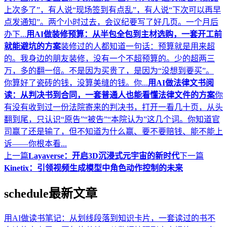
上次多了”，有人说“现场签到有点乱”，有人说“下次可以再早
点发通知”。两个小时过去，会议纪要写了好几页。一个月后
办下...
用AI做装修预算：从半包全包到主材选购，一套开工前
就能避坑的方案
装修过的人都知道一句话：预算就是用来超
的。我身边的朋友装修，没有一个不超预算的。少的超两三
万，多的翻一倍。不是因为买贵了，是因为“没想到要买”。
你算好了瓷砖的钱，没算美缝的钱。你...
用AI做法律文书阅
读：从判决书到合同，一套普通人也能看懂法律文件的方案
你
有没有收到过一份法院寄来的判决书，打开一看几十页，从头
翻到尾，只认识“原告”“被告”“本院认为”这几个词。你知道官
司赢了还是输了，但不知道为什么赢、要不要赔钱、能不能上
诉——你根本看...
上一篇
Layaverse：开启3D沉浸式元宇宙的新时代
下一篇
Kinetix：引领视频生成模型中角色动作控制的未来
schedule
最新文章
用AI做读书笔记：从划线段落到知识卡片，一套读过的书不