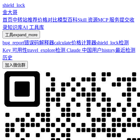
shield_lock
金大哥
首页
中转站推荐
价格对比
模型百科
Skill 资源
MCP 服务
提交收
录
知识库
AI 工具库
工具
expand_more
bug_report
错误码解释器
calculate
价格计算器
shield_lock
检测
Key 可用性
travel_explore
检测 Claude 中国用户
history
最近检测
历史
加入微信群