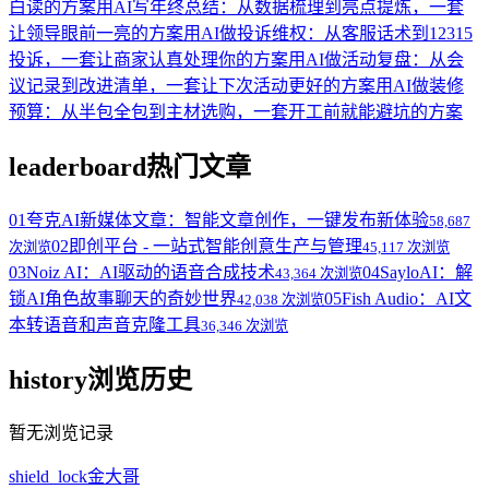
白读的方案
用AI写年终总结：从数据梳理到亮点提炼，一套
让领导眼前一亮的方案
用AI做投诉维权：从客服话术到12315
投诉，一套让商家认真处理你的方案
用AI做活动复盘：从会
议记录到改进清单，一套让下次活动更好的方案
用AI做装修
预算：从半包全包到主材选购，一套开工前就能避坑的方案
leaderboard
热门文章
01
夸克AI新媒体文章：智能文章创作，一键发布新体验
58,687
02
即创平台 - 一站式智能创意生产与管理
次浏览
45,117 次浏览
03
Noiz AI：AI驱动的语音合成技术
04
SayloAI：解
43,364 次浏览
锁AI角色故事聊天的奇妙世界
05
Fish Audio：AI文
42,038 次浏览
本转语音和声音克隆工具
36,346 次浏览
history
浏览历史
暂无浏览记录
shield_lock
金大哥