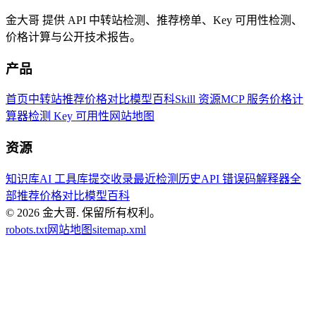
金大哥 提供 API 中转站检测、推荐榜单、Key 可用性检测、
价格计算与公开技术报告。
产品
首页
中转站推荐
价格对比
模型百科
Skill 资源
MCP 服务
价格计
算器
检测 Key 可用性
网站地图
资源
知识库
AI 工具库
提交收录
最近检测历史
API 错误码解释器
全
部推荐
价格对比
模型百科
© 2026
金大哥
.
保留所有权利。
robots.txt
网站地图
sitemap.xml