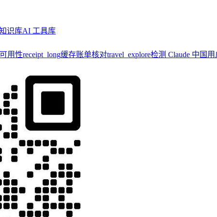
知识库
AI 工具库
y 可用性
receipt_long
缓存账单核对
travel_explore
检测 Claude 中国