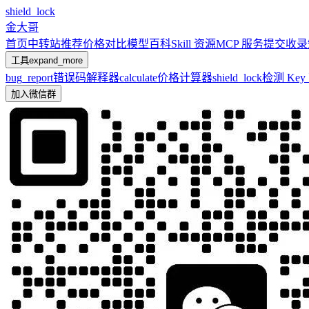
shield_lock
金大哥
首页
中转站推荐
价格对比
模型百科
Skill 资源
MCP 服务
提交收录
工具
expand_more
bug_report
错误码解释器
calculate
价格计算器
shield_lock
检测 Ke
加入微信群