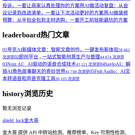
投诉，一套让商家认真处理你的方案
用AI做活动复盘：从会
议记录到改进清单，一套让下次活动更好的方案
用AI做装修
预算：从半包全包到主材选购，一套开工前就能避坑的方案
leaderboard
热门文章
01
夸克AI新媒体文章：智能文章创作，一键发布新体验
58,463
02
即创平台 - 一站式智能创意生产与管理
次浏览
44,874 次浏览
03
Noiz AI：AI驱动的语音合成技术
04
SayloAI：解
43,121 次浏览
锁AI角色故事聊天的奇妙世界
05
Fish Audio：AI文
41,748 次浏览
本转语音和声音克隆工具
36,105 次浏览
history
浏览历史
暂无浏览记录
shield_lock
金大哥
金大哥 提供 API 中转站检测、推荐榜单、Key 可用性检测、