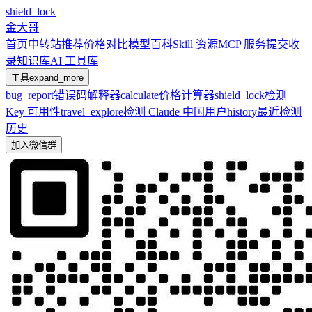
shield_lock
金大哥
首页
中转站推荐
价格对比
模型百科
Skill 资源
MCP 服务
提交收
录
知识库
AI 工具库
工具
expand_more
bug_report
错误码解释器
calculate
价格计算器
shield_lock
检测
Key 可用性
travel_explore
检测 Claude 中国用户
history
最近检测
历史
加入微信群