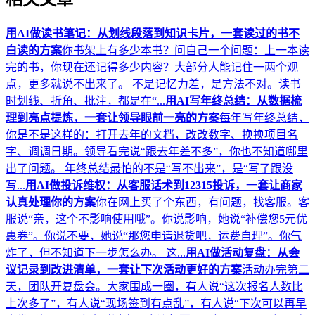
用AI做读书笔记：从划线段落到知识卡片，一套读过的书不
白读的方案
你书架上有多少本书？问自己一个问题：上一本读
完的书，你现在还记得多少内容？大部分人能记住一两个观
点，更多就说不出来了。 不是记忆力差，是方法不对。读书
时划线、折角、批注，都是在“...
用AI写年终总结：从数据梳
理到亮点提炼，一套让领导眼前一亮的方案
每年写年终总结，
你是不是这样的：打开去年的文档，改改数字、换换项目名
字、调调日期。领导看完说“跟去年差不多”，你也不知道哪里
出了问题。 年终总结最怕的不是“写不出来”，是“写了跟没
写...
用AI做投诉维权：从客服话术到12315投诉，一套让商家
认真处理你的方案
你在网上买了个东西，有问题，找客服。客
服说“亲，这个不影响使用哦”。你说影响，她说“补偿您5元优
惠券”。你说不要，她说“那您申请退货吧，运费自理”。你气
炸了，但不知道下一步怎么办。 这...
用AI做活动复盘：从会
议记录到改进清单，一套让下次活动更好的方案
活动办完第二
天，团队开复盘会。大家围成一圈，有人说“这次报名人数比
上次多了”，有人说“现场签到有点乱”，有人说“下次可以再早