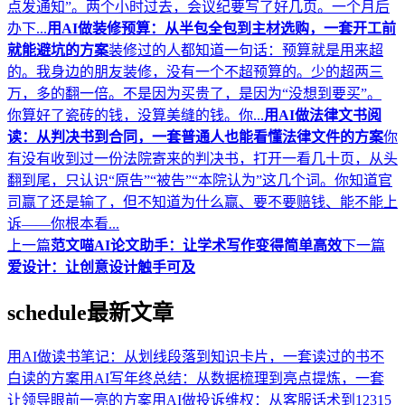
点发通知”。两个小时过去，会议纪要写了好几页。一个月后
办下...
用AI做装修预算：从半包全包到主材选购，一套开工前
就能避坑的方案
装修过的人都知道一句话：预算就是用来超
的。我身边的朋友装修，没有一个不超预算的。少的超两三
万，多的翻一倍。不是因为买贵了，是因为“没想到要买”。
你算好了瓷砖的钱，没算美缝的钱。你...
用AI做法律文书阅
读：从判决书到合同，一套普通人也能看懂法律文件的方案
你
有没有收到过一份法院寄来的判决书，打开一看几十页，从头
翻到尾，只认识“原告”“被告”“本院认为”这几个词。你知道官
司赢了还是输了，但不知道为什么赢、要不要赔钱、能不能上
诉——你根本看...
上一篇
范文喵AI论文助手：让学术写作变得简单高效
下一篇
爱设计：让创意设计触手可及
schedule
最新文章
用AI做读书笔记：从划线段落到知识卡片，一套读过的书不
白读的方案
用AI写年终总结：从数据梳理到亮点提炼，一套
让领导眼前一亮的方案
用AI做投诉维权：从客服话术到12315