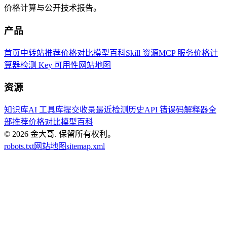
价格计算与公开技术报告。
产品
首页
中转站推荐
价格对比
模型百科
Skill 资源
MCP 服务
价格计
算器
检测 Key 可用性
网站地图
资源
知识库
AI 工具库
提交收录
最近检测历史
API 错误码解释器
全
部推荐
价格对比
模型百科
© 2026
金大哥
.
保留所有权利。
robots.txt
网站地图
sitemap.xml