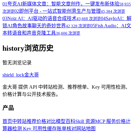
01
夸克AI新媒体文章：智能文章创作，一键发布新体验
58,935
02
即创平台 - 一站式智能创意生产与管理
次浏览
45,384 次浏览
03
Noiz AI：AI驱动的语音合成技术
04
SayloAI：解
43,668 次浏览
锁AI角色故事聊天的奇妙世界
05
Fish Audio：AI文
42,328 次浏览
本转语音和声音克隆工具
36,606 次浏览
history
浏览历史
暂无浏览记录
shield_lock
金大哥
金大哥 提供 API 中转站检测、推荐榜单、Key 可用性检测、
价格计算与公开技术报告。
产品
首页
中转站推荐
价格对比
模型百科
Skill 资源
MCP 服务
价格计
算器
检测 Key 可用性
缓存账单核对
网站地图