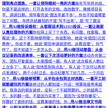
理到亮点提炼，一套让领导眼前一亮的方案
每年写年终总结，
你是不是这样的：打开去年的文档，改改数字、换换项目名
字、调调日期。领导看完说“跟去年差不多”，你也不知道哪里
出了问题。 年终总结最怕的不是“写不出来”，是“写了跟没
写...
用AI做投诉维权：从客服话术到12315投诉，一套让商家
认真处理你的方案
你在网上买了个东西，有问题，找客服。客
服说“亲，这个不影响使用哦”。你说影响，她说“补偿您5元优
惠券”。你说不要，她说“那您申请退货吧，运费自理”。你气
炸了，但不知道下一步怎么办。 这...
用AI做活动复盘：从会
议记录到改进清单，一套让下次活动更好的方案
活动办完第二
天，团队开复盘会。大家围成一圈，有人说“这次报名人数比
上次多了”，有人说“现场签到有点乱”，有人说“下次可以再早
点发通知”。两个小时过去，会议纪要写了好几页。一个月后
办下...
用AI做装修预算：从半包全包到主材选购，一套开工前
就能避坑的方案
装修过的人都知道一句话：预算就是用来超
的。我身边的朋友装修，没有一个不超预算的。少的超两三
万，多的翻一倍。不是因为买贵了，是因为“没想到要买”。
你算好了瓷砖的钱，没算美缝的钱。你...
用AI做法律文书阅
读：从判决书到合同，一套普通人也能看懂法律文件的方案
你