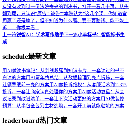
有没有收到过一份法院寄来的判决书，打开一看几十页，从头
翻到尾，只认识“原告”“被告”“本院认为”这几个词。你知道官
司赢了还是输了，但不知道为什么赢、要不要赔钱、能不能上
诉——你根本看...
上一篇
锐智AI：学术写作助手
下一篇
小羊标书：智能标书生
成
schedule
最新文章
用AI做读书笔记：从划线段落到知识卡片，一套读过的书不
白读的方案
用AI写年终总结：从数据梳理到亮点提炼，一套
让领导眼前一亮的方案
用AI做投诉维权：从客服话术到12315
投诉，一套让商家认真处理你的方案
用AI做活动复盘：从会
议记录到改进清单，一套让下次活动更好的方案
用AI做装修
预算：从半包全包到主材选购，一套开工前就能避坑的方案
leaderboard
热门文章