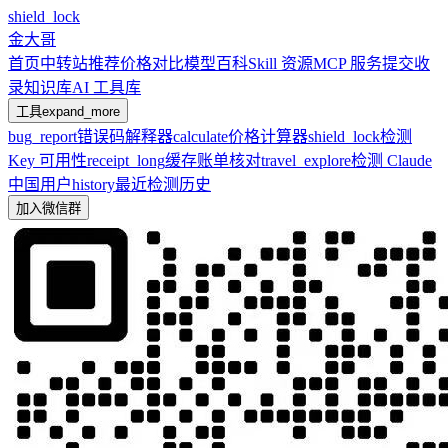
shield_lock
金大哥
首页
中转站推荐
价格对比
模型百科
Skill 资源
MCP 服务
提交收
录
知识库
AI 工具库
工具
expand_more
bug_report
错误码解释器
calculate
价格计算器
shield_lock
检测
Key 可用性
receipt_long
缓存账单核对
travel_explore
检测 Claude
中国用户
history
最近检测历史
加入微信群