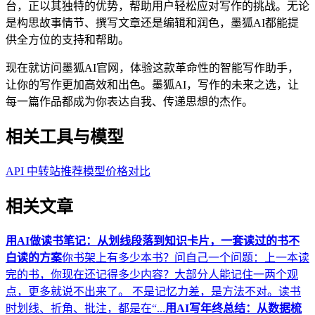
台，正以其独特的优势，帮助用户轻松应对写作的挑战。无论
是构思故事情节、撰写文章还是编辑和润色，墨狐AI都能提
供全方位的支持和帮助。
现在就访问墨狐AI官网，体验这款革命性的智能写作助手，
让你的写作更加高效和出色。墨狐AI，写作的未来之选，让
每一篇作品都成为你表达自我、传递思想的杰作。
相关工具与模型
API 中转站推荐
模型价格对比
相关文章
用AI做读书笔记：从划线段落到知识卡片，一套读过的书不
白读的方案
你书架上有多少本书？问自己一个问题：上一本读
完的书，你现在还记得多少内容？大部分人能记住一两个观
点，更多就说不出来了。 不是记忆力差，是方法不对。读书
时划线、折角、批注，都是在“...
用AI写年终总结：从数据梳