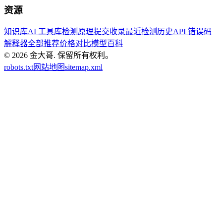
资源
知识库
AI 工具库
检测原理
提交收录
最近检测历史
API 错误码
解释器
全部推荐
价格对比
模型百科
© 2026
金大哥
.
保留所有权利。
robots.txt
网站地图
sitemap.xml