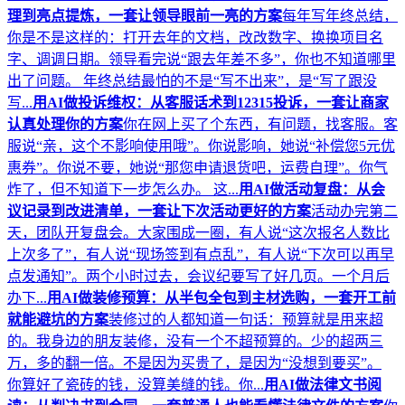
理到亮点提炼，一套让领导眼前一亮的方案
每年写年终总结，
你是不是这样的：打开去年的文档，改改数字、换换项目名
字、调调日期。领导看完说“跟去年差不多”，你也不知道哪里
出了问题。 年终总结最怕的不是“写不出来”，是“写了跟没
写...
用AI做投诉维权：从客服话术到12315投诉，一套让商家
认真处理你的方案
你在网上买了个东西，有问题，找客服。客
服说“亲，这个不影响使用哦”。你说影响，她说“补偿您5元优
惠券”。你说不要，她说“那您申请退货吧，运费自理”。你气
炸了，但不知道下一步怎么办。 这...
用AI做活动复盘：从会
议记录到改进清单，一套让下次活动更好的方案
活动办完第二
天，团队开复盘会。大家围成一圈，有人说“这次报名人数比
上次多了”，有人说“现场签到有点乱”，有人说“下次可以再早
点发通知”。两个小时过去，会议纪要写了好几页。一个月后
办下...
用AI做装修预算：从半包全包到主材选购，一套开工前
就能避坑的方案
装修过的人都知道一句话：预算就是用来超
的。我身边的朋友装修，没有一个不超预算的。少的超两三
万，多的翻一倍。不是因为买贵了，是因为“没想到要买”。
你算好了瓷砖的钱，没算美缝的钱。你...
用AI做法律文书阅