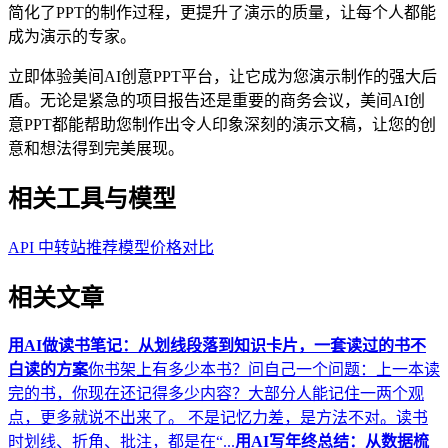
简化了PPT的制作过程，更提升了演示的质量，让每个人都能
成为演示的专家。
立即体验美间AI创意PPT平台，让它成为您演示制作的强大后
盾。无论是紧急的项目报告还是重要的商务会议，美间AI创
意PPT都能帮助您制作出令人印象深刻的演示文稿，让您的创
意和想法得到完美展现。
相关工具与模型
API 中转站推荐
模型价格对比
相关文章
用AI做读书笔记：从划线段落到知识卡片，一套读过的书不
白读的方案
你书架上有多少本书？问自己一个问题：上一本读
完的书，你现在还记得多少内容？大部分人能记住一两个观
点，更多就说不出来了。 不是记忆力差，是方法不对。读书
时划线、折角、批注，都是在“...
用AI写年终总结：从数据梳