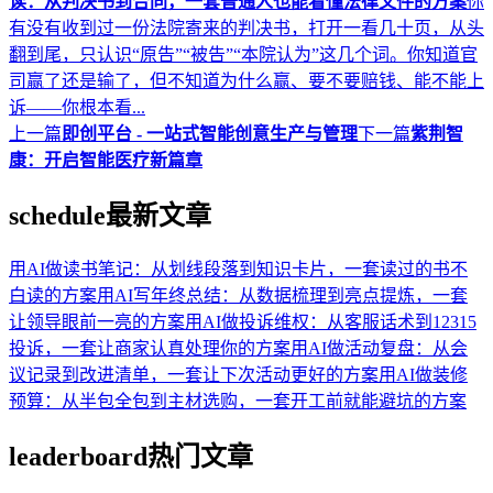
读：从判决书到合同，一套普通人也能看懂法律文件的方案
你
有没有收到过一份法院寄来的判决书，打开一看几十页，从头
翻到尾，只认识“原告”“被告”“本院认为”这几个词。你知道官
司赢了还是输了，但不知道为什么赢、要不要赔钱、能不能上
诉——你根本看...
上一篇
即创平台 - 一站式智能创意生产与管理
下一篇
紫荆智
康：开启智能医疗新篇章
schedule
最新文章
用AI做读书笔记：从划线段落到知识卡片，一套读过的书不
白读的方案
用AI写年终总结：从数据梳理到亮点提炼，一套
让领导眼前一亮的方案
用AI做投诉维权：从客服话术到12315
投诉，一套让商家认真处理你的方案
用AI做活动复盘：从会
议记录到改进清单，一套让下次活动更好的方案
用AI做装修
预算：从半包全包到主材选购，一套开工前就能避坑的方案
leaderboard
热门文章