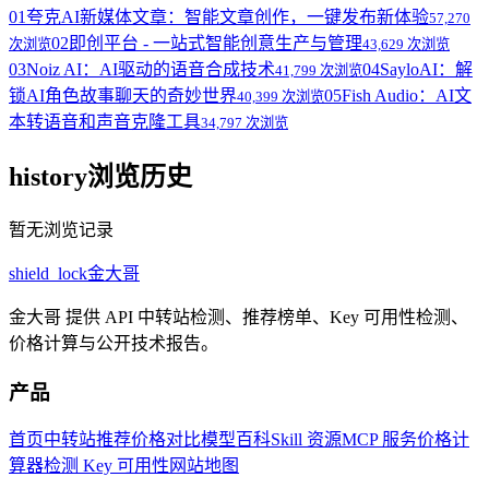
01
夸克AI新媒体文章：智能文章创作，一键发布新体验
57,270
02
即创平台 - 一站式智能创意生产与管理
次浏览
43,629 次浏览
03
Noiz AI：AI驱动的语音合成技术
04
SayloAI：解
41,799 次浏览
锁AI角色故事聊天的奇妙世界
05
Fish Audio：AI文
40,399 次浏览
本转语音和声音克隆工具
34,797 次浏览
history
浏览历史
暂无浏览记录
shield_lock
金大哥
金大哥 提供 API 中转站检测、推荐榜单、Key 可用性检测、
价格计算与公开技术报告。
产品
首页
中转站推荐
价格对比
模型百科
Skill 资源
MCP 服务
价格计
算器
检测 Key 可用性
网站地图