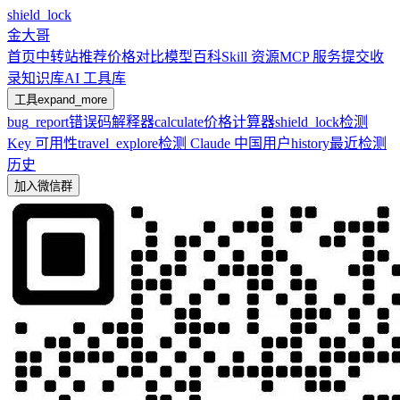
shield_lock
金大哥
首页
中转站推荐
价格对比
模型百科
Skill 资源
MCP 服务
提交收
录
知识库
AI 工具库
工具
expand_more
bug_report
错误码解释器
calculate
价格计算器
shield_lock
检测
Key 可用性
travel_explore
检测 Claude 中国用户
history
最近检测
历史
加入微信群