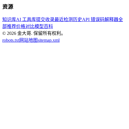
资源
知识库
AI 工具库
提交收录
最近检测历史
API 错误码解释器
全
部推荐
价格对比
模型百科
© 2026
金大哥
.
保留所有权利。
robots.txt
网站地图
sitemap.xml