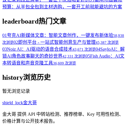
预算：从半包全包到主材选购，一套开工前就能避坑的方案
leaderboard
热门文章
01
夸克AI新媒体文章：智能文章创作，一键发布新体验
58,938
02
即创平台 - 一站式智能创意生产与管理
次浏览
45,387 次浏览
03
Noiz AI：AI驱动的语音合成技术
04
SayloAI：解
43,671 次浏览
锁AI角色故事聊天的奇妙世界
05
Fish Audio：AI文
42,331 次浏览
本转语音和声音克隆工具
36,609 次浏览
history
浏览历史
暂无浏览记录
shield_lock
金大哥
金大哥 提供 API 中转站检测、推荐榜单、Key 可用性检测、
价格计算与公开技术报告。