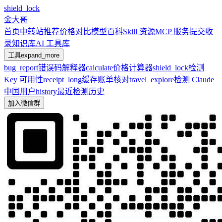
shield_lock
金大哥
首页
中转站推荐
价格对比
模型百科
Skill 资源
MCP 服务
提交收
录
知识库
AI 工具库
工具
expand_more
bug_report
错误码解释器
calculate
价格计算器
shield_lock
检测
Key 可用性
receipt_long
缓存账单核对
travel_explore
检测 Claude
中国用户
history
最近检测历史
加入微信群