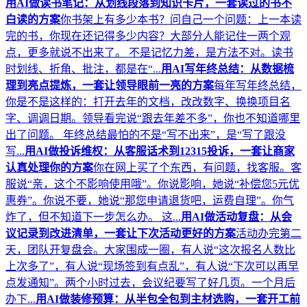
用AI做读书笔记：从划线段落到知识卡片，一套读过的书不
白读的方案
你书架上有多少本书？问自己一个问题：上一本读
完的书，你现在还记得多少内容？大部分人能记住一两个观
点，更多就说不出来了。 不是记忆力差，是方法不对。读书
时划线、折角、批注，都是在“...
用AI写年终总结：从数据梳
理到亮点提炼，一套让领导眼前一亮的方案
每年写年终总结，
你是不是这样的：打开去年的文档，改改数字、换换项目名
字、调调日期。领导看完说“跟去年差不多”，你也不知道哪里
出了问题。 年终总结最怕的不是“写不出来”，是“写了跟没
写...
用AI做投诉维权：从客服话术到12315投诉，一套让商家
认真处理你的方案
你在网上买了个东西，有问题，找客服。客
服说“亲，这个不影响使用哦”。你说影响，她说“补偿您5元优
惠券”。你说不要，她说“那您申请退货吧，运费自理”。你气
炸了，但不知道下一步怎么办。 这...
用AI做活动复盘：从会
议记录到改进清单，一套让下次活动更好的方案
活动办完第二
天，团队开复盘会。大家围成一圈，有人说“这次报名人数比
上次多了”，有人说“现场签到有点乱”，有人说“下次可以再早
点发通知”。两个小时过去，会议纪要写了好几页。一个月后
办下...
用AI做装修预算：从半包全包到主材选购，一套开工前