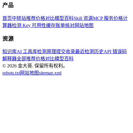
产品
首页
中转站推荐
价格对比
模型百科
Skill 资源
MCP 服务
价格计
算器
检测 Key 可用性
缓存账单核对
网站地图
资源
知识库
AI 工具库
检测原理
提交收录
最近检测历史
API 错误码
解释器
全部推荐
价格对比
模型百科
© 2026
金大哥
.
保留所有权利。
robots.txt
网站地图
sitemap.xml