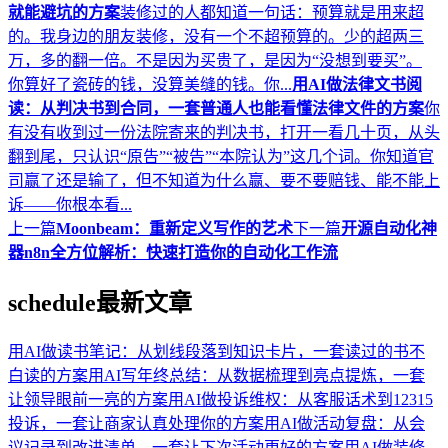
就能避坑的方案
装修过的人都知道一句话：预算就是用来超
的。我身边的朋友装修，没有一个不超预算的。少的超两三
万，多的翻一倍。不是因为买贵了，是因为“没想到要买”。
你算好了瓷砖的钱，没算美缝的钱。你...
用AI做法律文书阅
读：从判决书到合同，一套普通人也能看懂法律文件的方案
你
有没有收到过一份法院寄来的判决书，打开一看几十页，从头
翻到尾，只认识“原告”“被告”“本院认为”这几个词。你知道官
司赢了还是输了，但不知道为什么赢、要不要赔钱、能不能上
诉——你根本看...
上一篇
Moonbeam：重新定义写作的艺术
下一篇
开源自动化神
器n8n全方位解析：快速打造你的自动化工作流
schedule
最新文章
用AI做读书笔记：从划线段落到知识卡片，一套读过的书不
白读的方案
用AI写年终总结：从数据梳理到亮点提炼，一套
让领导眼前一亮的方案
用AI做投诉维权：从客服话术到12315
投诉，一套让商家认真处理你的方案
用AI做活动复盘：从会
议记录到改进清单，一套让下次活动更好的方案
用AI做装修