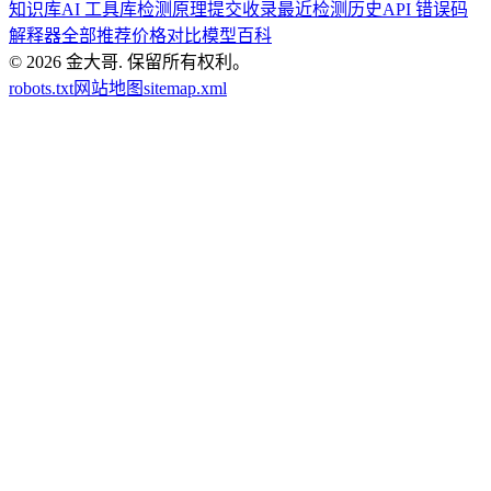
知识库
AI 工具库
检测原理
提交收录
最近检测历史
API 错误码
解释器
全部推荐
价格对比
模型百科
© 2026
金大哥
.
保留所有权利。
robots.txt
网站地图
sitemap.xml