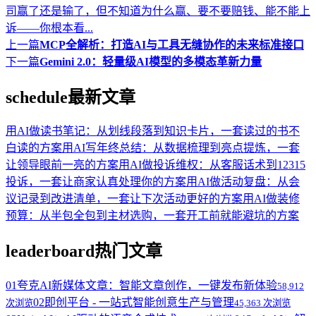
司赢了还是输了，但不知道为什么赢、要不要赔钱、能不能上
诉——你根本看...
上一篇
MCP全解析：打造AI与工具无缝协作的未来标准接口
下一篇
Gemini 2.0：轻量级AI模型的多模态革新力量
schedule
最新文章
用AI做读书笔记：从划线段落到知识卡片，一套读过的书不
白读的方案
用AI写年终总结：从数据梳理到亮点提炼，一套
让领导眼前一亮的方案
用AI做投诉维权：从客服话术到12315
投诉，一套让商家认真处理你的方案
用AI做活动复盘：从会
议记录到改进清单，一套让下次活动更好的方案
用AI做装修
预算：从半包全包到主材选购，一套开工前就能避坑的方案
leaderboard
热门文章
01
夸克AI新媒体文章：智能文章创作，一键发布新体验
58,912
02
即创平台 - 一站式智能创意生产与管理
次浏览
45,363 次浏览