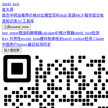
shield_lock
金大哥
首页
中转站推荐
价格对比
模型百科
Skill 资源
MCP 服务
提交收
录
知识库
AI 工具库
工具
expand_more
bug_report
错误码解释器
calculate
价格计算器
shield_lock
检测
Key 可用性
receipt_long
缓存账单核对
travel_explore
检测 Claude
中国用户
history
最近检测历史
加入微信群