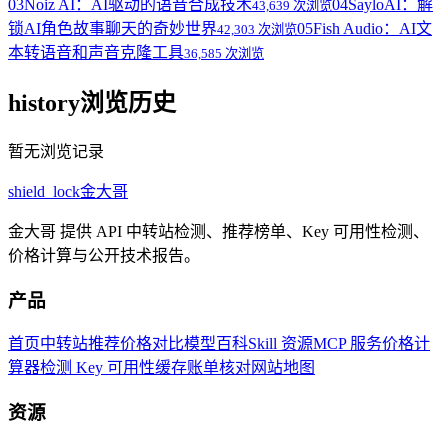
03
Noiz AI：AI驱动的语音合成技术
04
SayloAI：解
43,639 次浏览
锁AI角色故事聊天的奇妙世界
05
Fish Audio：AI文
42,303 次浏览
本转语音和声音克隆工具
36,585 次浏览
history
浏览历史
暂无浏览记录
shield_lock
金大哥
金大哥 提供 API 中转站检测、推荐榜单、Key 可用性检测、
价格计算与公开技术报告。
产品
首页
中转站推荐
价格对比
模型百科
Skill 资源
MCP 服务
价格计
算器
检测 Key 可用性
缓存账单核对
网站地图
资源