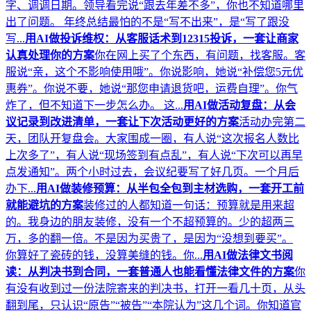
字、调调日期。领导看完说“跟去年差不多”，你也不知道哪里
出了问题。 年终总结最怕的不是“写不出来”，是“写了跟没
写...
用AI做投诉维权：从客服话术到12315投诉，一套让商家
认真处理你的方案
你在网上买了个东西，有问题，找客服。客
服说“亲，这个不影响使用哦”。你说影响，她说“补偿您5元优
惠券”。你说不要，她说“那您申请退货吧，运费自理”。你气
炸了，但不知道下一步怎么办。 这...
用AI做活动复盘：从会
议记录到改进清单，一套让下次活动更好的方案
活动办完第二
天，团队开复盘会。大家围成一圈，有人说“这次报名人数比
上次多了”，有人说“现场签到有点乱”，有人说“下次可以再早
点发通知”。两个小时过去，会议纪要写了好几页。一个月后
办下...
用AI做装修预算：从半包全包到主材选购，一套开工前
就能避坑的方案
装修过的人都知道一句话：预算就是用来超
的。我身边的朋友装修，没有一个不超预算的。少的超两三
万，多的翻一倍。不是因为买贵了，是因为“没想到要买”。
你算好了瓷砖的钱，没算美缝的钱。你...
用AI做法律文书阅
读：从判决书到合同，一套普通人也能看懂法律文件的方案
你
有没有收到过一份法院寄来的判决书，打开一看几十页，从头
翻到尾，只认识“原告”“被告”“本院认为”这几个词。你知道官