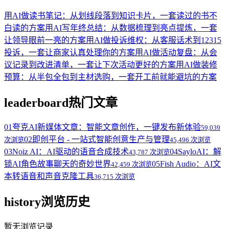
用AI做读书笔记：从划线段落到知识卡片，一套读过的书不
白读的方案
用AI写年终总结：从数据梳理到亮点提炼，一套
让领导眼前一亮的方案
用AI做投诉维权：从客服话术到12315
投诉，一套让商家认真处理你的方案
用AI做活动复盘：从会
议记录到改进清单，一套让下次活动更好的方案
用AI做装修
预算：从半包全包到主材选购，一套开工前就能避坑的方案
leaderboard
热门文章
01
夸克AI新媒体文章：智能文章创作，一键发布新体验
59,039
02
即创平台 - 一站式智能创意生产与管理
次浏览
45,496 次浏览
03
Noiz AI：AI驱动的语音合成技术
04
SayloAI：解
43,787 次浏览
锁AI角色故事聊天的奇妙世界
05
Fish Audio：AI文
42,459 次浏览
本转语音和声音克隆工具
36,715 次浏览
history
浏览历史
暂无浏览记录