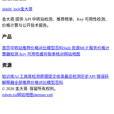
shield_lock
金大哥
金大哥 提供 API 中转站检测、推荐榜单、Key 可用性检测、
价格计算与公开技术报告。
产品
首页
中转站推荐
价格对比
模型百科
Skill 资源
MCP 服务
价格计
算器
检测 Key 可用性
缓存账单核对
网站地图
资源
知识库
AI 工具库
检测原理
提交收录
最近检测历史
API 错误码
解释器
全部推荐
价格对比
模型百科
© 2026
金大哥
.
保留所有权利。
robots.txt
网站地图
sitemap.xml