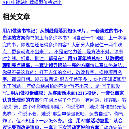
API 中转站推荐
模型价格对比
相关文章
用AI做读书笔记：从划线段落到知识卡片，一套读过的书不
白读的方案
你书架上有多少本书？问自己一个问题：上一本读
完的书，你现在还记得多少内容？大部分人能记住一两个观
点，更多就说不出来了。 不是记忆力差，是方法不对。读书
时划线、折角、批注，都是在“...
用AI写年终总结：从数据梳
理到亮点提炼，一套让领导眼前一亮的方案
每年写年终总结，
你是不是这样的：打开去年的文档，改改数字、换换项目名
字、调调日期。领导看完说“跟去年差不多”，你也不知道哪里
出了问题。 年终总结最怕的不是“写不出来”，是“写了跟没
写...
用AI做投诉维权：从客服话术到12315投诉，一套让商家
认真处理你的方案
你在网上买了个东西，有问题，找客服。客
服说“亲，这个不影响使用哦”。你说影响，她说“补偿您5元优
惠券”。你说不要，她说“那您申请退货吧，运费自理”。你气
炸了，但不知道下一步怎么办。 这...
用AI做活动复盘：从会
议记录到改进清单，一套让下次活动更好的方案
活动办完第二