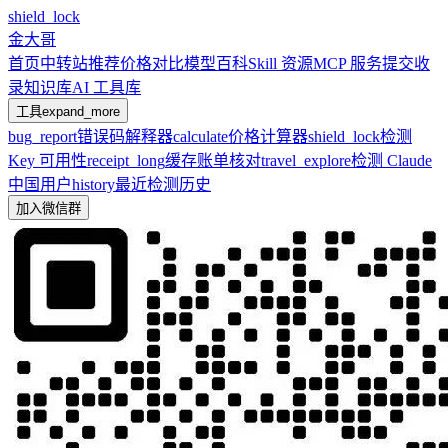
shield_lock
金大哥
首页
中转站推荐
价格对比
模型百科
Skill 资源
MCP 服务
提交收
录
知识库
AI 工具库
工具
expand_more
bug_report
错误码解释器
calculate
价格计算器
shield_lock
检测
Key 可用性
receipt_long
缓存账单核对
travel_explore
检测 Claude
中国用户
history
最近检测历史
加入微信群