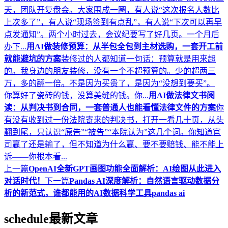
天，团队开复盘会。大家围成一圈，有人说“这次报名人数比
上次多了”，有人说“现场签到有点乱”，有人说“下次可以再早
点发通知”。两个小时过去，会议纪要写了好几页。一个月后
办下...
用AI做装修预算：从半包全包到主材选购，一套开工前
就能避坑的方案
装修过的人都知道一句话：预算就是用来超
的。我身边的朋友装修，没有一个不超预算的。少的超两三
万，多的翻一倍。不是因为买贵了，是因为“没想到要买”。
你算好了瓷砖的钱，没算美缝的钱。你...
用AI做法律文书阅
读：从判决书到合同，一套普通人也能看懂法律文件的方案
你
有没有收到过一份法院寄来的判决书，打开一看几十页，从头
翻到尾，只认识“原告”“被告”“本院认为”这几个词。你知道官
司赢了还是输了，但不知道为什么赢、要不要赔钱、能不能上
诉——你根本看...
上一篇
OpenAI全新GPT画图功能全面解析：AI绘图从此进入
对话时代！
下一篇
Pandas AI深度解析：自然语言驱动数据分
析的新范式，谁都能用的AI数据科学工具pandas ai
schedule
最新文章