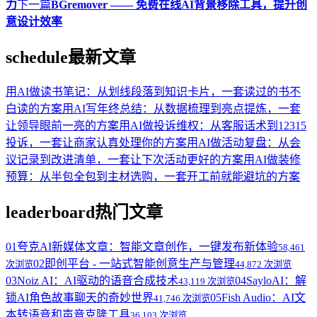
力
下一篇
BGremover —— 免费在线AI背景移除工具，提升创
意设计效率
schedule
最新文章
用AI做读书笔记：从划线段落到知识卡片，一套读过的书不
白读的方案
用AI写年终总结：从数据梳理到亮点提炼，一套
让领导眼前一亮的方案
用AI做投诉维权：从客服话术到12315
投诉，一套让商家认真处理你的方案
用AI做活动复盘：从会
议记录到改进清单，一套让下次活动更好的方案
用AI做装修
预算：从半包全包到主材选购，一套开工前就能避坑的方案
leaderboard
热门文章
01
夸克AI新媒体文章：智能文章创作，一键发布新体验
58,461
02
即创平台 - 一站式智能创意生产与管理
次浏览
44,872 次浏览
03
Noiz AI：AI驱动的语音合成技术
04
SayloAI：解
43,119 次浏览
锁AI角色故事聊天的奇妙世界
05
Fish Audio：AI文
41,746 次浏览
本转语音和声音克隆工具
36,103 次浏览