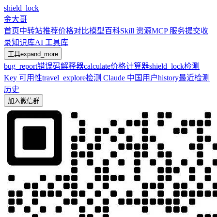
shield_lock
金大哥
首页
中转站推荐
价格对比
模型百科
Skill 资源
MCP 服务
提交收
录
知识库
AI 工具库
工具
expand_more
bug_report
错误码解释器
calculate
价格计算器
shield_lock
检测
Key 可用性
travel_explore
检测 Claude 中国用户
history
最近检测
历史
加入微信群