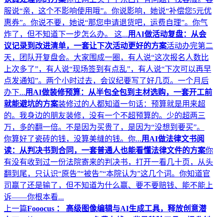
服说“亲，这个不影响使用哦”。你说影响，她说“补偿您5元优
惠券”。你说不要，她说“那您申请退货吧，运费自理”。你气
炸了，但不知道下一步怎么办。 这...
用AI做活动复盘：从会
议记录到改进清单，一套让下次活动更好的方案
活动办完第二
天，团队开复盘会。大家围成一圈，有人说“这次报名人数比
上次多了”，有人说“现场签到有点乱”，有人说“下次可以再早
点发通知”。两个小时过去，会议纪要写了好几页。一个月后
办下...
用AI做装修预算：从半包全包到主材选购，一套开工前
就能避坑的方案
装修过的人都知道一句话：预算就是用来超
的。我身边的朋友装修，没有一个不超预算的。少的超两三
万，多的翻一倍。不是因为买贵了，是因为“没想到要买”。
你算好了瓷砖的钱，没算美缝的钱。你...
用AI做法律文书阅
读：从判决书到合同，一套普通人也能看懂法律文件的方案
你
有没有收到过一份法院寄来的判决书，打开一看几十页，从头
翻到尾，只认识“原告”“被告”“本院认为”这几个词。你知道官
司赢了还是输了，但不知道为什么赢、要不要赔钱、能不能上
诉——你根本看...
上一篇
Fooocus ： 高级图像编辑与AI生成工具，释放创意潜