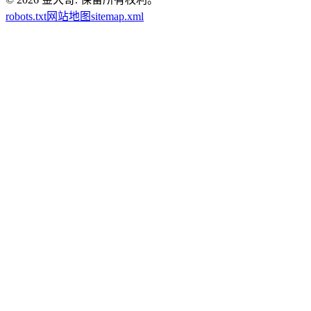
robots.txt
网站地图
sitemap.xml