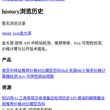
history
浏览历史
暂无浏览记录
shield_lock
金大哥
金大哥 提供 API 中转站检测、推荐榜单、Key 可用性检测、
价格计算与公开技术报告。
产品
首页
中转站推荐
价格对比
模型百科
Skill 资源
MCP 服务
价格计
算器
检测 Key 可用性
网站地图
资源
知识库
AI 工具库
提交收录
最近检测历史
API 错误码解释器
全
部推荐
价格对比
模型百科
© 2026
金大哥
.
保留所有权利。