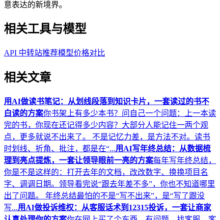
意表达的新境界。
相关工具与模型
API 中转站推荐
模型价格对比
相关文章
用AI做读书笔记：从划线段落到知识卡片，一套读过的书不
白读的方案
你书架上有多少本书？问自己一个问题：上一本读
完的书，你现在还记得多少内容？大部分人能记住一两个观
点，更多就说不出来了。 不是记忆力差，是方法不对。读书
时划线、折角、批注，都是在“...
用AI写年终总结：从数据梳
理到亮点提炼，一套让领导眼前一亮的方案
每年写年终总结，
你是不是这样的：打开去年的文档，改改数字、换换项目名
字、调调日期。领导看完说“跟去年差不多”，你也不知道哪里
出了问题。 年终总结最怕的不是“写不出来”，是“写了跟没
写...
用AI做投诉维权：从客服话术到12315投诉，一套让商家
认真处理你的方案
你在网上买了个东西，有问题，找客服。客