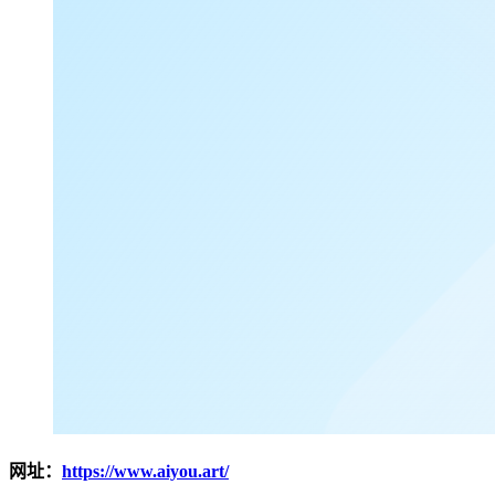
网址：
https://www.aiyou.art/