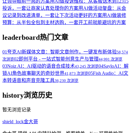
让领导眼前一亮的方案
用AI做投诉维权：从客服话术到12315
投诉，一套让商家认真处理你的方案
用AI做活动复盘：从会
议记录到改进清单，一套让下次活动更好的方案
用AI做装修
预算：从半包全包到主材选购，一套开工前就能避坑的方案
leaderboard
热门文章
01
夸克AI新媒体文章：智能文章创作，一键发布新体验
58,574
02
即创平台 - 一站式智能创意生产与管理
次浏览
44,991 次浏览
03
Noiz AI：AI驱动的语音合成技术
04
SayloAI：解
43,245 次浏览
锁AI角色故事聊天的奇妙世界
05
Fish Audio：AI文
41,873 次浏览
本转语音和声音克隆工具
36,230 次浏览
history
浏览历史
暂无浏览记录
shield_lock
金大哥