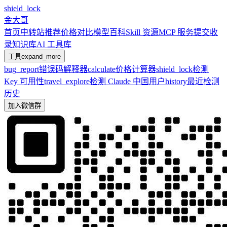
shield_lock
金大哥
首页
中转站推荐
价格对比
模型百科
Skill 资源
MCP 服务
提交收
录
知识库
AI 工具库
工具
expand_more
bug_report
错误码解释器
calculate
价格计算器
shield_lock
检测
Key 可用性
travel_explore
检测 Claude 中国用户
history
最近检测
历史
加入微信群