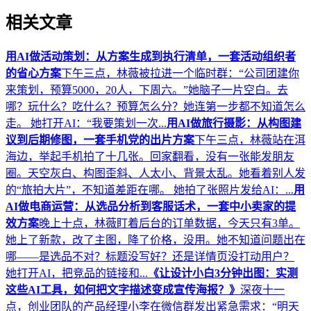
相关文章
用AI做活动策划：从方案生成到执行清单，一套活动组织者
的省心方案
下午三点，林薇被拉进一个临时群：“公司团建你
来策划，预算5000，20人，下周六。”她脑子一片空白。去
哪？玩什么？吃什么？预算怎么分？她连第一步都不知道怎么
走。 她打开AI：“我要策划一次...
用AI做旅行摄影：从构图建
议到后期修图，一套手机党的出片方案
下午三点，林薇站在洱
海边，举起手机拍了十几张。回家翻看，没有一张能发朋友
圈。天空灰白、构图歪斜、人太小、背景太乱。她看着别人发
的“旅拍大片”，不知道差距在哪。 她拍了张照片发给AI：...
用
AI做电商运营：从选品分析到客服话术，一套中小卖家的提
效方案
晚上十点，林薇盯着后台的订单数据，今天只有3单。
她上了新款，改了主图，降了价格，没用。她不知道问题出在
哪——是选品不对？标题没写好？还是详情页没打动用户？
她打开AI，把竞品的链接和...
《让设计小白3分钟出图：实测
这些AI工具，如何把文字描述变成宣传海报？》
深夜十一
点，创业团队的产品经理小李在微信群发出紧急需求：“明天