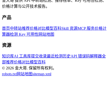
金大哥 提供 API 中转站检测、推荐榜单、Key 可用性检测、
价格计算与公开技术报告。
产品
首页
中转站推荐
价格对比
模型百科
Skill 资源
MCP 服务
价格计
算器
检测 Key 可用性
网站地图
资源
知识库
AI 工具库
提交收录
最近检测历史
API 错误码解释器
全
部推荐
价格对比
模型百科
© 2026
金大哥
.
保留所有权利。
robots.txt
网站地图
sitemap.xml