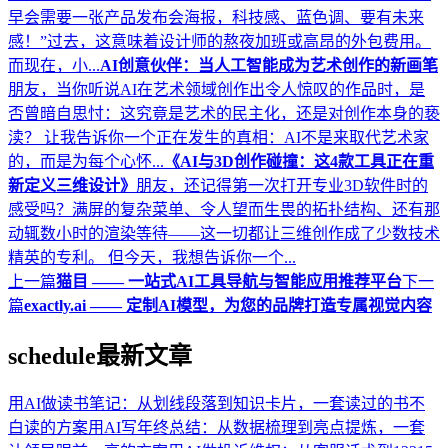
早会需要一张产品发布会海报，科技感、蓝色调、要有未来
感！”过去，这意味着设计师的熬夜加班或高昂的外包费用。
而现在，小...
AI创意伙伴：当人工智能成为艺术创作的新画笔
朋友，当你听说AI在艺术领域创作出令人惊叹的作品时，是
否曾暗自思忖：这究竟是艺术的民主化，还是对创作本身的亵
渎？ 让我告诉你一个正在发生的真相：AI不是来取代艺术家
的，而是为每个心怀...
《AI与3D创作碰撞：这4款工具正在重
新定义三维设计》
朋友，还记得第一次打开专业3D软件时的
感受吗？满屏的复杂菜单、令人望而生畏的拓扑结构、还有那
动辄数小时的渲染等待——这一切都让三维创作成了少数技术
精英的专利。 但今天，我想告诉你一个...
上一篇
猫目 —— 一站式AI工具导航与智能应用推荐平台
下一
篇
exactly.ai —— 定制AI模型，为您的品牌打造专属视觉内容
schedule
最新文章
用AI做读书笔记：从划线段落到知识卡片，一套读过的书不
白读的方案
用AI写年终总结：从数据梳理到亮点提炼，一套