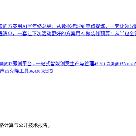
读的方案
用AI写年终总结：从数据梳理到亮点提炼，一套让领导
改进清单，一套让下次活动更好的方案
用AI做装修预算：从半包
02
即创平台 - 一站式智能创意生产与管理
03
Noi
 次浏览
45,201 次浏览
语音和声音克隆工具
36,430 次浏览
、价格计算与公开技术报告。