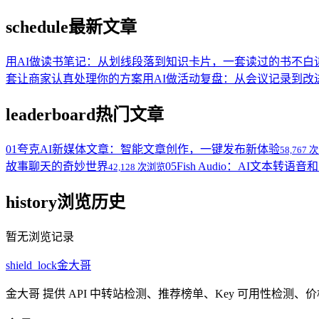
schedule
最新文章
用AI做读书笔记：从划线段落到知识卡片，一套读过的书不白
套让商家认真处理你的方案
用AI做活动复盘：从会议记录到
leaderboard
热门文章
01
夸克AI新媒体文章：智能文章创作，一键发布新体验
58,767
故事聊天的奇妙世界
05
Fish Audio：AI文本转
42,128 次浏览
history
浏览历史
暂无浏览记录
shield_lock
金大哥
金大哥 提供 API 中转站检测、推荐榜单、Key 可用性检测