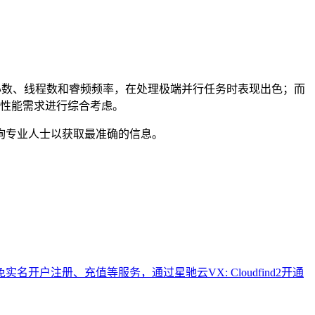
 8171M以其更高的核心数、线程数和睿频频率，在处理极端并行任务时表现出色；而
景和性能需求进行综合考虑。
询专业人士以获取最准确的信息。
户注册、充值等服务，通过星驰云VX: Cloudfind2开通