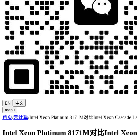
EN
中文
menu
首页
/
云计算
/
Intel Xeon Platinum 8171M对比Intel Xeon Cascade L
Intel Xeon Platinum 8171M对比Intel Xeon