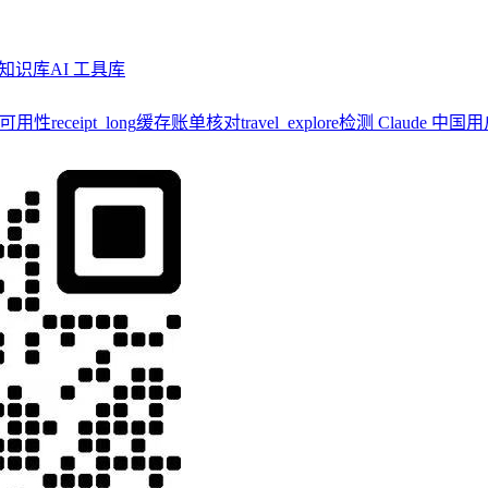
知识库
AI 工具库
y 可用性
receipt_long
缓存账单核对
travel_explore
检测 Claude 中国