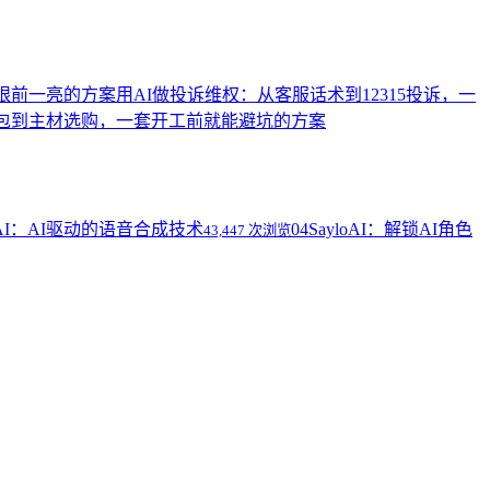
眼前一亮的方案
用AI做投诉维权：从客服话术到12315投诉，一
全包到主材选购，一套开工前就能避坑的方案
z AI：AI驱动的语音合成技术
04
SayloAI：解锁AI角色
43,447 次浏览