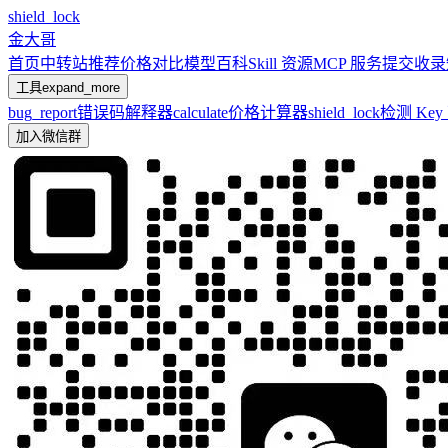
shield_lock
金大哥
首页
中转站推荐
价格对比
模型百科
Skill 资源
MCP 服务
提交收录
工具
expand_more
bug_report
错误码解释器
calculate
价格计算器
shield_lock
检测 Ke
加入微信群