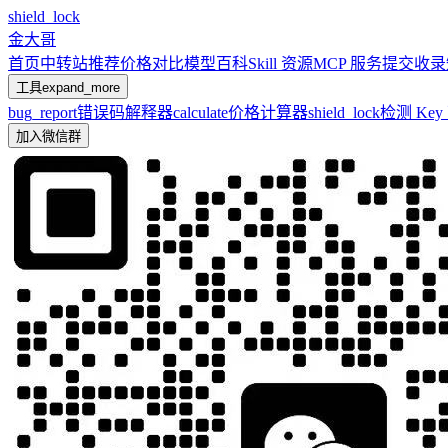
shield_lock
金大哥
首页
中转站推荐
价格对比
模型百科
Skill 资源
MCP 服务
提交收录
工具
expand_more
bug_report
错误码解释器
calculate
价格计算器
shield_lock
检测 Ke
加入微信群