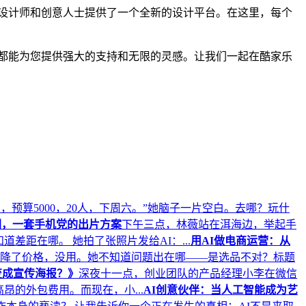
设计师和创意人士提供了一个全新的设计平台。在这里，每个
都能为您提供强大的支持和无限的灵感。让我们一起在酷家乐
预算5000，20人，下周六。”她脑子一片空白。去哪？玩什
图，一套手机党的出片方案
下午三点，林薇站在洱海边，举起手
距在哪。 她拍了张照片发给AI：...
用AI做电商运营：从
，降了价格，没用。她不知道问题出在哪——是选品不对？标题
变成宣传海报？》
深夜十一点，创业团队的产品经理小李在微信
的外包费用。而现在，小...
AI创意伙伴：当人工智能成为艺