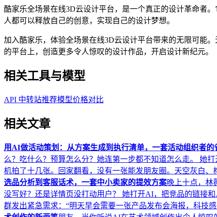
酷家乐全场景在线3D云设计平台，是一个真正的设计革命者
人都可以释放自己的创意，实现自己的设计梦想。
加入酷家乐，体验全场景在线3D云设计平台带来的无限可能
的平台上，创造更多令人惊叹的设计作品，开启设计新纪元。
相关工具与模型
API 中转站推荐
模型价格对比
相关文章
用AI做活动策划：从方案生成到执行清单，一套活动组织者的
么？吃什么？预算怎么分？她连第一步都不知道怎么走。 她打开A
机拍了十几张。回家翻看，没有一张能发朋友圈。天空灰白、构图
选品分析到客服话术，一套中小卖家的提效方案
晚上十点，林
没写好？还是详情页没打动用户？ 她打开AI，把竞品的链接和..
群发出紧急需求：“明天早会需要一张产品发布会海报，科技感