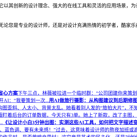
。它以其创新的设计理念、强大的在线工具和灵活的应用场景，为
。无论您是专业的设计师，还是对设计充满热情的初学者，酷家乐
省心方案
下午三点，林薇被拉进一个临时群：“公司团建你来策划，
I：“我要策划一次...
用AI做旅行摄影：从构图建议到后期修
歪斜、人太小、背景太乱。她看着别人发的“旅拍大片”，不知道差
薇盯着后台的订单数据，今天只有3单。她上了新款，改了主图
.
《让设计小白3分钟出图：实测这些AI工具，如何把文字描述
、蓝色调、要有未来感！”过去，这意味着设计师的熬夜加班或高昂