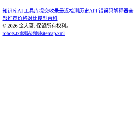
知识库
AI 工具库
提交收录
最近检测历史
API 错误码解释器
全
部推荐
价格对比
模型百科
© 2026
金大哥
.
保留所有权利。
robots.txt
网站地图
sitemap.xml