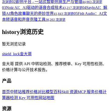
02
即创平台 - 一站式智能创意生产与管理
次浏览
44,963 次浏览
03
Noiz AI：AI驱动的语音合成技术
04
SayloAI：解
43,217 次浏览
锁AI角色故事聊天的奇妙世界
05
Fish Audio：AI文
41,843 次浏览
本转语音和声音克隆工具
36,202 次浏览
history
浏览历史
暂无浏览记录
shield_lock
金大哥
金大哥 提供 API 中转站检测、推荐榜单、Key 可用性检测、
价格计算与公开技术报告。
产品
首页
中转站推荐
价格对比
模型百科
Skill 资源
MCP 服务
价格计
算器
检测 Key 可用性
网站地图
资源