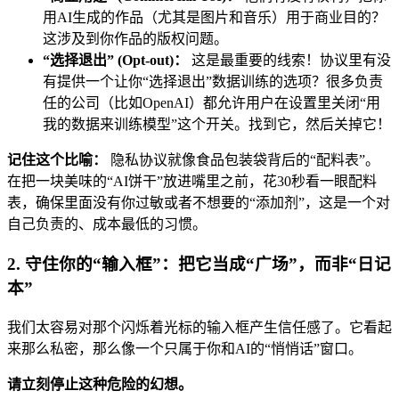
用AI生成的作品（尤其是图片和音乐）用于商业目的？
这涉及到你作品的版权问题。
“选择退出” (Opt-out)：
这是最重要的线索！协议里有没
有提供一个让你“选择退出”数据训练的选项？很多负责
任的公司（比如OpenAI）都允许用户在设置里关闭“用
我的数据来训练模型”这个开关。找到它，然后关掉它！
记住这个比喻：
隐私协议就像食品包装袋背后的“配料表”。
在把一块美味的“AI饼干”放进嘴里之前，花30秒看一眼配料
表，确保里面没有你过敏或者不想要的“添加剂”，这是一个对
自己负责的、成本最低的习惯。
2. 守住你的“输入框”：把它当成“广场”，而非“日记
本”
我们太容易对那个闪烁着光标的输入框产生信任感了。它看起
来那么私密，那么像一个只属于你和AI的“悄悄话”窗口。
请立刻停止这种危险的幻想。