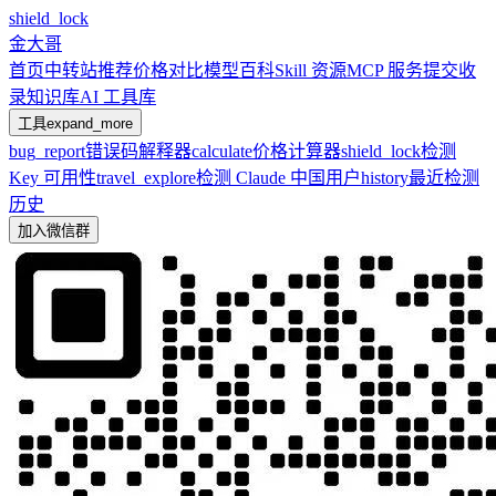
shield_lock
金大哥
首页
中转站推荐
价格对比
模型百科
Skill 资源
MCP 服务
提交收
录
知识库
AI 工具库
工具
expand_more
bug_report
错误码解释器
calculate
价格计算器
shield_lock
检测
Key 可用性
travel_explore
检测 Claude 中国用户
history
最近检测
历史
加入微信群