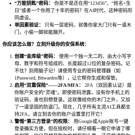
“万能钥匙”密码：
你是不是还在用“123456”、“姓名+生
日”或者一个你用了十年的密码？在AI时代，这种密码形
同虚设。
单因素验证：
只有一层密码，就像你家大门只有一道木
门，小偷一脚就能踹开。
你应该怎么做？立刻升级你的安保系统：
创建“金库级”密码：
使用一个独一无二的、由大小写字
母、数字和符号组成的、长度超过12位的复杂密码。记
不住？别用脑子记！请使用专业的密码管理器（如
1Password, Bitwarden等），让它帮你生成和保管。
启用“双重保险”——2FA/MFA：
2FA（双因素认证）是
你账户安全的“灵魂”。即使密码泄露，没有你手机上的
验证码，谁也别想登录。这就像给你的木门之外，又加
了一道坚固的防盗门。现在，几乎所有主流AI工具都支
持2FA，请立刻去你的账户设置里打开它！
警惕“第三方登录”的权限：
用Google或Apple账号一键
登录确实方便，但在授权时，请仔细看一眼它申请了哪