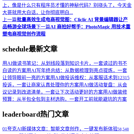
上，像是什么只有程序员才懂的神秘代码？别挠头了，今天金
大哥就用大白话，让你彻底明白...
上一篇
批量高效生成电商视觉图：Cliclic AI 背景编辑器让产
品畅游全球场景
下一篇
AI 商拍好帮手：PhotoMagic 用技术重
塑电商视觉创作流程
schedule
最新文章
用AI做读书笔记：从划线段落到知识卡片，一套读过的书不
白读的方案
用AI写年终总结：从数据梳理到亮点提炼，一套
让领导眼前一亮的方案
用AI做投诉维权：从客服话术到12315
投诉，一套让商家认真处理你的方案
用AI做活动复盘：从会
议记录到改进清单，一套让下次活动更好的方案
用AI做装修
预算：从半包全包到主材选购，一套开工前就能避坑的方案
leaderboard
热门文章
01
夸克AI新媒体文章：智能文章创作，一键发布新体验
58,548