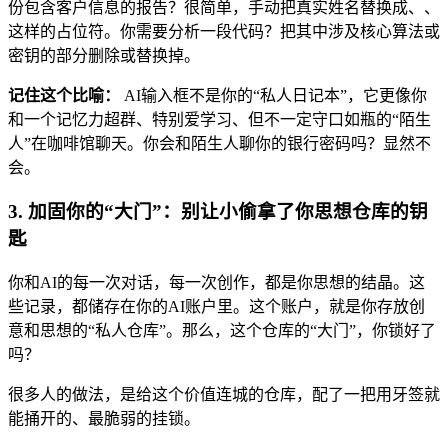
份包含客户信息的报告？很简单，手动把真实姓名替换成
、
、
这样的占位符。你需要分析一段代码？把其中涉及核心算法或
密钥的部分删除或替换掉。
记住这个比喻：
AI输入框不是你的“私人日记本”，它更像你
和一个记忆力超群、特别爱学习、但不一定守口如瓶的“陌生
人”在咖啡馆聊天。你会和陌生人聊你的银行密码吗？显然不
会。
3. 加固你的“大门”：别让小偷拿了你思想仓库的钥
匙
你和AI的每一次对话，每一次创作，都是你思想的结晶。这
些记录，都储存在你的AI账户里。这个账户，就是你存放创
意和思想的“私人仓库”。那么，这个仓库的“大门”，你锁好了
吗？
很多人的做法，是给这个价值连城的仓库，配了一把用牙签就
能捅开的、最脆弱的挂锁。