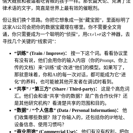
情大概就和被逼着吃青椒的孩子一样。那长篇大论、充满了法
律术语的文字，简直是世界上最有效的催眠剂。
但让我们换个思路。你把它想象成一张“藏宝图”，里面标明了
这家AI公司会把你的数据宝藏埋在哪里。你不需要全文背
诵，你只需要成为一个聪明的“侦探”，用
这个神器，去
Ctrl+F
寻找几个关键的“线索词”：
“训练” (Train / Improve)：
搜一下这个词。看看协议里
有没有说，他们会用你的输入内容（你的Prompt、你上
传的文档）来“训练”或“改进”他们的模型。如果写了，
那就意味着，你和AI的每一次对话，都可能成为它“进
化”的养料，也可能被其他开发者在调试时看到。
“共享” / “第三方” (Share / Third-party)：
这是个高危词
汇。他们会和谁“共享”你的数据？是广告合作伙伴？还
是其他研究机构？看清楚共享的范围和目的。
“数据” / “个人信息” (Data / Personal Information)：
他
们收集哪些数据？除了你输入的，还包括你的IP地址、
设备信息、使用习惯吗？
“商业用途” (Commercial Use)：
他们有没有权利，把你