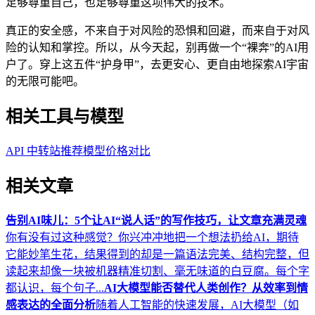
足够尊重自己，也足够尊重这项伟大的技术。
真正的安全感，不来自于对风险的恐惧和回避，而来自于对风
险的认知和掌控。所以，从今天起，别再做一个“裸奔”的AI用
户了。穿上这五件“护身甲”，去更安心、更自由地探索AI宇宙
的无限可能吧。
相关工具与模型
API 中转站推荐
模型价格对比
相关文章
告别AI味儿：5个让AI“说人话”的写作技巧，让文章充满灵魂
你有没有过这种感觉？你兴冲冲地把一个想法扔给AI，期待
它能妙笔生花，结果得到的却是一篇语法完美、结构完整，但
读起来却像一块被机器精准切割、毫无味道的白豆腐。每个字
都认识，每个句子...
AI大模型能否替代人类创作？从效率到情
感表达的全面分析
随着人工智能的快速发展，AI大模型（如