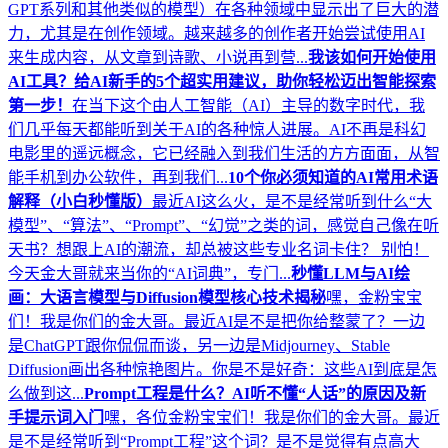
GPT系列和其他类似的模型）在各种领域中显示出了巨大的潜
力，尤其是在创作领域。越来越多的创作者开始尝试使用AI
来生成内容，从文章到诗歌、小说再到营...
我该如何开始使用
AI工具？给AI新手的5个超实用建议，助你轻松迈出智能探索
第一步！
在当下这个由人工智能（AI）主导的数字时代，我
们几乎每天都能听到关于AI的各种惊人进展。AI不再是科幻
电影里的遥远概念，它已经融入到我们生活的方方面面，从智
能手机到办公软件，再到我们...
10个你必须知道的AI常用术语
解释（小白秒懂版）
最近AI这么火，是不是经常听到什么“大
模型”、“算法”、“Prompt”、“幻觉”之类的词，感觉自己像在听
天书？想跟上AI的潮流，却总被这些专业名词卡住？ 别怕！
今天金大哥就来当你的“AI词典”，专门...
秒懂LLM与AI绘
画：大语言模型与Diffusion模型核心技术揭秘
嘿，金粉宝宝
们！我是你们的金大哥。最近AI是不是把你给整蒙了？一边
是ChatGPT跟你侃侃而谈，另一边是Midjourney、Stable
Diffusion画出各种惊艳图片。你是不是好奇：这些AI到底是怎
么做到这...
Prompt工程是什么？AI听不懂“人话”的原因及新
手提示词入门
嘿，各位金粉宝宝们！我是你们的金大哥。最近
是不是经常听到“Prompt工程”这个词？是不是觉得有点高大