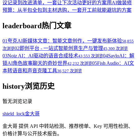
议记录到改进清单，一套让下次活动更好的方案
用AI做装修
预算：从半包全包到主材选购，一套开工前就能避坑的方案
leaderboard
热门文章
01
夸克AI新媒体文章：智能文章创作，一键发布新体验
58,855
02
即创平台 - 一站式智能创意生产与管理
次浏览
45,300 次浏览
03
Noiz AI：AI驱动的语音合成技术
04
SayloAI：解
43,553 次浏览
锁AI角色故事聊天的奇妙世界
05
Fish Audio：AI文
42,232 次浏览
本转语音和声音克隆工具
36,527 次浏览
history
浏览历史
暂无浏览记录
shield_lock
金大哥
金大哥 提供 API 中转站检测、推荐榜单、Key 可用性检测、
价格计算与公开技术报告。