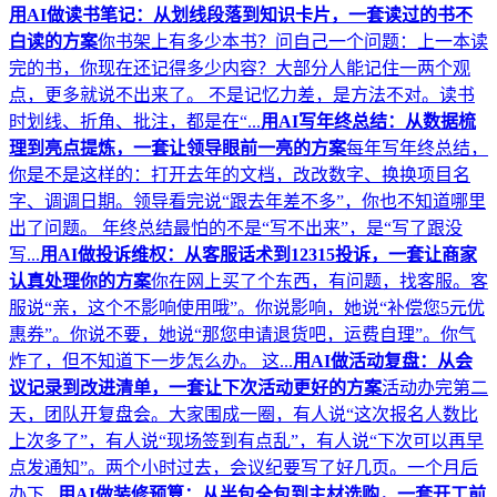
用AI做读书笔记：从划线段落到知识卡片，一套读过的书不
白读的方案
你书架上有多少本书？问自己一个问题：上一本读
完的书，你现在还记得多少内容？大部分人能记住一两个观
点，更多就说不出来了。 不是记忆力差，是方法不对。读书
时划线、折角、批注，都是在“...
用AI写年终总结：从数据梳
理到亮点提炼，一套让领导眼前一亮的方案
每年写年终总结，
你是不是这样的：打开去年的文档，改改数字、换换项目名
字、调调日期。领导看完说“跟去年差不多”，你也不知道哪里
出了问题。 年终总结最怕的不是“写不出来”，是“写了跟没
写...
用AI做投诉维权：从客服话术到12315投诉，一套让商家
认真处理你的方案
你在网上买了个东西，有问题，找客服。客
服说“亲，这个不影响使用哦”。你说影响，她说“补偿您5元优
惠券”。你说不要，她说“那您申请退货吧，运费自理”。你气
炸了，但不知道下一步怎么办。 这...
用AI做活动复盘：从会
议记录到改进清单，一套让下次活动更好的方案
活动办完第二
天，团队开复盘会。大家围成一圈，有人说“这次报名人数比
上次多了”，有人说“现场签到有点乱”，有人说“下次可以再早
点发通知”。两个小时过去，会议纪要写了好几页。一个月后
办下...
用AI做装修预算：从半包全包到主材选购，一套开工前