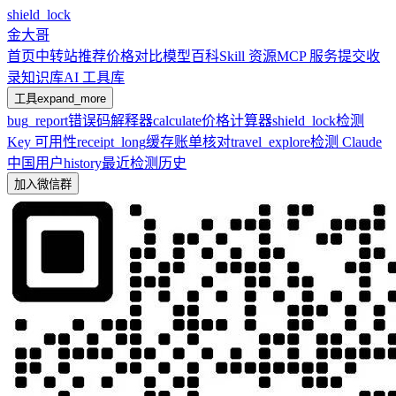
shield_lock
金大哥
首页
中转站推荐
价格对比
模型百科
Skill 资源
MCP 服务
提交收
录
知识库
AI 工具库
工具
expand_more
bug_report
错误码解释器
calculate
价格计算器
shield_lock
检测
Key 可用性
receipt_long
缓存账单核对
travel_explore
检测 Claude
中国用户
history
最近检测历史
加入微信群