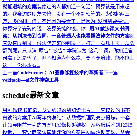
就能避坑的方案
装修过的人都知道一句话：预算就是用来超
的。我身边的朋友装修，没有一个不超预算的。少的超两三
万，多的翻一倍。不是因为买贵了，是因为“没想到要买”。
你算好了瓷砖的钱，没算美缝的钱。你...
用AI做法律文书阅
读：从判决书到合同，一套普通人也能看懂法律文件的方案
你
有没有收到过一份法院寄来的判决书，打开一看几十页，从头
翻到尾，只认识“原告”“被告”“本院认为”这几个词。你知道官
司赢了还是输了，但不知道为什么赢、要不要赔钱、能不能上
诉——你根本看...
上一篇
CodeFormer：AI图像修复技术的革新者
下一篇
voidtools—ai文件搜索工具
schedule
最新文章
用AI做读书笔记：从划线段落到知识卡片，一套读过的书不
白读的方案
用AI写年终总结：从数据梳理到亮点提炼，一套
让领导眼前一亮的方案
用AI做投诉维权：从客服话术到12315
投诉，一套让商家认真处理你的方案
用AI做活动复盘：从会