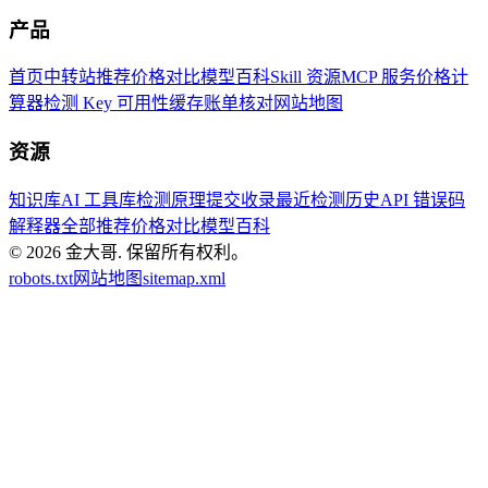
产品
首页
中转站推荐
价格对比
模型百科
Skill 资源
MCP 服务
价格计
算器
检测 Key 可用性
缓存账单核对
网站地图
资源
知识库
AI 工具库
检测原理
提交收录
最近检测历史
API 错误码
解释器
全部推荐
价格对比
模型百科
© 2026
金大哥
.
保留所有权利。
robots.txt
网站地图
sitemap.xml