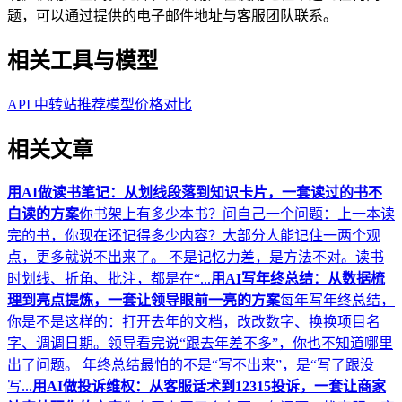
题，可以通过提供的电子邮件地址与客服团队联系。
相关工具与模型
API 中转站推荐
模型价格对比
相关文章
用AI做读书笔记：从划线段落到知识卡片，一套读过的书不
白读的方案
你书架上有多少本书？问自己一个问题：上一本读
完的书，你现在还记得多少内容？大部分人能记住一两个观
点，更多就说不出来了。 不是记忆力差，是方法不对。读书
时划线、折角、批注，都是在“...
用AI写年终总结：从数据梳
理到亮点提炼，一套让领导眼前一亮的方案
每年写年终总结，
你是不是这样的：打开去年的文档，改改数字、换换项目名
字、调调日期。领导看完说“跟去年差不多”，你也不知道哪里
出了问题。 年终总结最怕的不是“写不出来”，是“写了跟没
写...
用AI做投诉维权：从客服话术到12315投诉，一套让商家