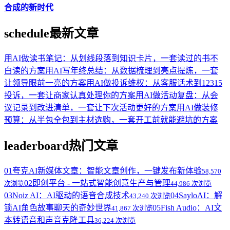
合成的新时代
schedule
最新文章
用AI做读书笔记：从划线段落到知识卡片，一套读过的书不
白读的方案
用AI写年终总结：从数据梳理到亮点提炼，一套
让领导眼前一亮的方案
用AI做投诉维权：从客服话术到12315
投诉，一套让商家认真处理你的方案
用AI做活动复盘：从会
议记录到改进清单，一套让下次活动更好的方案
用AI做装修
预算：从半包全包到主材选购，一套开工前就能避坑的方案
leaderboard
热门文章
01
夸克AI新媒体文章：智能文章创作，一键发布新体验
58,570
02
即创平台 - 一站式智能创意生产与管理
次浏览
44,986 次浏览
03
Noiz AI：AI驱动的语音合成技术
04
SayloAI：解
43,240 次浏览
锁AI角色故事聊天的奇妙世界
05
Fish Audio：AI文
41,867 次浏览
本转语音和声音克隆工具
36,224 次浏览