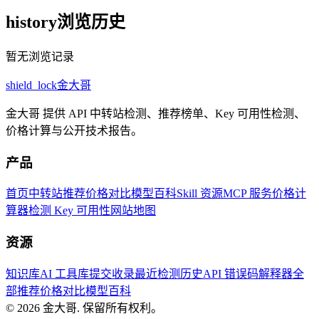
history
浏览历史
暂无浏览记录
shield_lock
金大哥
金大哥 提供 API 中转站检测、推荐榜单、Key 可用性检测、
价格计算与公开技术报告。
产品
首页
中转站推荐
价格对比
模型百科
Skill 资源
MCP 服务
价格计
算器
检测 Key 可用性
网站地图
资源
知识库
AI 工具库
提交收录
最近检测历史
API 错误码解释器
全
部推荐
价格对比
模型百科
© 2026
金大哥
.
保留所有权利。