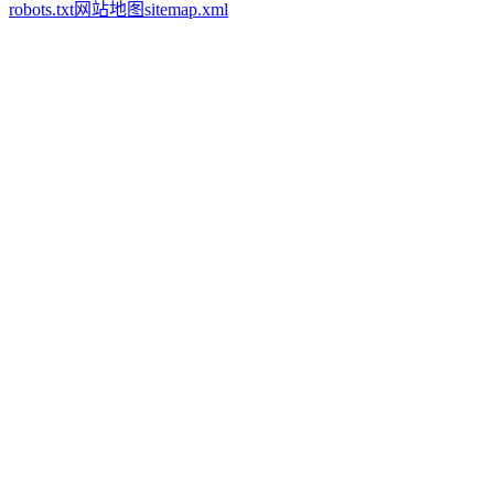
robots.txt
网站地图
sitemap.xml