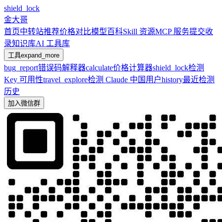
shield_lock
金大哥
首页
中转站推荐
价格对比
模型百科
Skill 资源
MCP 服务
提交收
录
知识库
AI 工具库
工具
expand_more
bug_report
错误码解释器
calculate
价格计算器
shield_lock
检测
Key 可用性
travel_explore
检测 Claude 中国用户
history
最近检测
历史
加入微信群