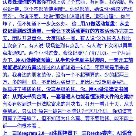
认真处理你的方案
你在网上买了个东西，有问题，找客服。客
服说“亲，这个不影响使用哦”。你说影响，她说“补偿您5元优
惠券”。你说不要，她说“那您申请退货吧，运费自理”。你气
炸了，但不知道下一步怎么办。 这...
用AI做活动复盘：从会
议记录到改进清单，一套让下次活动更好的方案
活动办完第二
天，团队开复盘会。大家围成一圈，有人说“这次报名人数比
上次多了”，有人说“现场签到有点乱”，有人说“下次可以再早
点发通知”。两个小时过去，会议纪要写了好几页。一个月后
办下...
用AI做装修预算：从半包全包到主材选购，一套开工前
就能避坑的方案
装修过的人都知道一句话：预算就是用来超
的。我身边的朋友装修，没有一个不超预算的。少的超两三
万，多的翻一倍。不是因为买贵了，是因为“没想到要买”。
你算好了瓷砖的钱，没算美缝的钱。你...
用AI做法律文书阅
读：从判决书到合同，一套普通人也能看懂法律文件的方案
你
有没有收到过一份法院寄来的判决书，打开一看几十页，从头
翻到尾，只认识“原告”“被告”“本院认为”这几个词。你知道官
司赢了还是输了，但不知道为什么赢、要不要赔钱、能不能上
诉——你根本看...
上一篇
Ideogram 2.0—ai生图神器
下一篇
Reecho睿声：AI语音