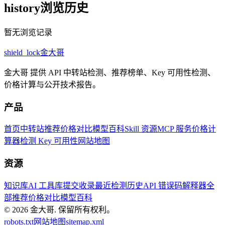
history
浏览历史
暂无浏览记录
shield_lock
金大哥
金大哥 提供 API 中转站检测、推荐榜单、Key 可用性检测、
价格计算与公开技术报告。
产品
首页
中转站推荐
价格对比
模型百科
Skill 资源
MCP 服务
价格计
算器
检测 Key 可用性
网站地图
资源
知识库
AI 工具库
提交收录
最近检测历史
API 错误码解释器
全
部推荐
价格对比
模型百科
© 2026
金大哥
.
保留所有权利。
robots.txt
网站地图
sitemap.xml