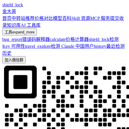
shield_lock
金大哥
首页
中转站推荐
价格对比
模型百科
Skill 资源
MCP 服务
提交收
录
知识库
AI 工具库
工具
expand_more
bug_report
错误码解释器
calculate
价格计算器
shield_lock
检测
Key 可用性
travel_explore
检测 Claude 中国用户
history
最近检测
历史
加入微信群