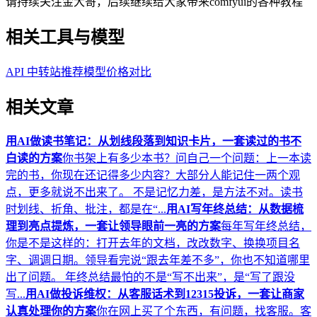
请持续关注金大哥，后续继续给大家带来comfyui的各种教程
相关工具与模型
API 中转站推荐
模型价格对比
相关文章
用AI做读书笔记：从划线段落到知识卡片，一套读过的书不
白读的方案
你书架上有多少本书？问自己一个问题：上一本读
完的书，你现在还记得多少内容？大部分人能记住一两个观
点，更多就说不出来了。 不是记忆力差，是方法不对。读书
时划线、折角、批注，都是在“...
用AI写年终总结：从数据梳
理到亮点提炼，一套让领导眼前一亮的方案
每年写年终总结，
你是不是这样的：打开去年的文档，改改数字、换换项目名
字、调调日期。领导看完说“跟去年差不多”，你也不知道哪里
出了问题。 年终总结最怕的不是“写不出来”，是“写了跟没
写...
用AI做投诉维权：从客服话术到12315投诉，一套让商家
认真处理你的方案
你在网上买了个东西，有问题，找客服。客