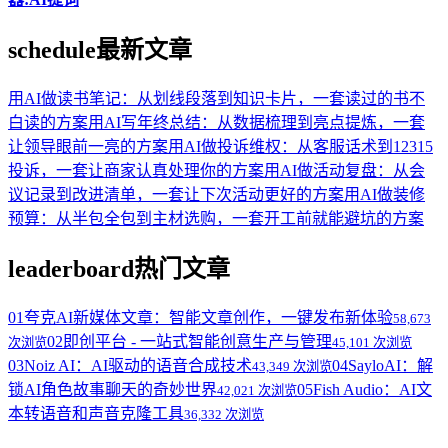
schedule
最新文章
用AI做读书笔记：从划线段落到知识卡片，一套读过的书不
白读的方案
用AI写年终总结：从数据梳理到亮点提炼，一套
让领导眼前一亮的方案
用AI做投诉维权：从客服话术到12315
投诉，一套让商家认真处理你的方案
用AI做活动复盘：从会
议记录到改进清单，一套让下次活动更好的方案
用AI做装修
预算：从半包全包到主材选购，一套开工前就能避坑的方案
leaderboard
热门文章
01
夸克AI新媒体文章：智能文章创作，一键发布新体验
58,673
02
即创平台 - 一站式智能创意生产与管理
次浏览
45,101 次浏览
03
Noiz AI：AI驱动的语音合成技术
04
SayloAI：解
43,349 次浏览
锁AI角色故事聊天的奇妙世界
05
Fish Audio：AI文
42,021 次浏览
本转语音和声音克隆工具
36,332 次浏览