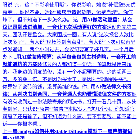
服说“亲，这个不影响使用哦”。你说影响，她说“补偿您5元优
惠券”。你说不要，她说“那您申请退货吧，运费自理”。你气
炸了，但不知道下一步怎么办。 这...
用AI做活动复盘：从会
议记录到改进清单，一套让下次活动更好的方案
活动办完第二
天，团队开复盘会。大家围成一圈，有人说“这次报名人数比
上次多了”，有人说“现场签到有点乱”，有人说“下次可以再早
点发通知”。两个小时过去，会议纪要写了好几页。一个月后
办下...
用AI做装修预算：从半包全包到主材选购，一套开工前
就能避坑的方案
装修过的人都知道一句话：预算就是用来超
的。我身边的朋友装修，没有一个不超预算的。少的超两三
万，多的翻一倍。不是因为买贵了，是因为“没想到要买”。
你算好了瓷砖的钱，没算美缝的钱。你...
用AI做法律文书阅
读：从判决书到合同，一套普通人也能看懂法律文件的方案
你
有没有收到过一份法院寄来的判决书，打开一看几十页，从头
翻到尾，只认识“原告”“被告”“本院认为”这几个词。你知道官
司赢了还是输了，但不知道为什么赢、要不要赔钱、能不能上
诉——你根本看...
上一篇
comfyui如何共用Stable Diffusion模型
下一篇
芦笋提词
器:AI提词