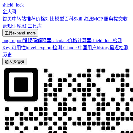
shield_lock
金大哥
首页
中转站推荐
价格对比
模型百科
Skill 资源
MCP 服务
提交收
录
知识库
AI 工具库
工具
expand_more
bug_report
错误码解释器
calculate
价格计算器
shield_lock
检测
Key 可用性
travel_explore
检测 Claude 中国用户
history
最近检测
历史
加入微信群