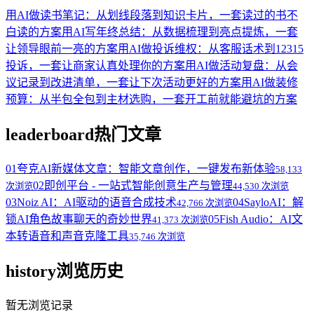
用AI做读书笔记：从划线段落到知识卡片，一套读过的书不
白读的方案
用AI写年终总结：从数据梳理到亮点提炼，一套
让领导眼前一亮的方案
用AI做投诉维权：从客服话术到12315
投诉，一套让商家认真处理你的方案
用AI做活动复盘：从会
议记录到改进清单，一套让下次活动更好的方案
用AI做装修
预算：从半包全包到主材选购，一套开工前就能避坑的方案
leaderboard
热门文章
01
夸克AI新媒体文章：智能文章创作，一键发布新体验
58,133
02
即创平台 - 一站式智能创意生产与管理
次浏览
44,530 次浏览
03
Noiz AI：AI驱动的语音合成技术
04
SayloAI：解
42,766 次浏览
锁AI角色故事聊天的奇妙世界
05
Fish Audio：AI文
41,373 次浏览
本转语音和声音克隆工具
35,746 次浏览
history
浏览历史
暂无浏览记录