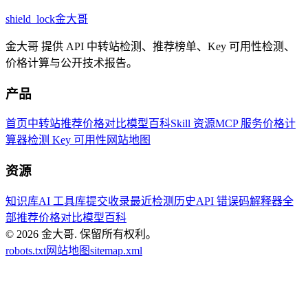
shield_lock
金大哥
金大哥 提供 API 中转站检测、推荐榜单、Key 可用性检测、
价格计算与公开技术报告。
产品
首页
中转站推荐
价格对比
模型百科
Skill 资源
MCP 服务
价格计
算器
检测 Key 可用性
网站地图
资源
知识库
AI 工具库
提交收录
最近检测历史
API 错误码解释器
全
部推荐
价格对比
模型百科
© 2026
金大哥
.
保留所有权利。
robots.txt
网站地图
sitemap.xml