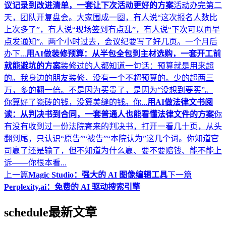
议记录到改进清单，一套让下次活动更好的方案
活动办完第二
天，团队开复盘会。大家围成一圈，有人说“这次报名人数比
上次多了”，有人说“现场签到有点乱”，有人说“下次可以再早
点发通知”。两个小时过去，会议纪要写了好几页。一个月后
办下...
用AI做装修预算：从半包全包到主材选购，一套开工前
就能避坑的方案
装修过的人都知道一句话：预算就是用来超
的。我身边的朋友装修，没有一个不超预算的。少的超两三
万，多的翻一倍。不是因为买贵了，是因为“没想到要买”。
你算好了瓷砖的钱，没算美缝的钱。你...
用AI做法律文书阅
读：从判决书到合同，一套普通人也能看懂法律文件的方案
你
有没有收到过一份法院寄来的判决书，打开一看几十页，从头
翻到尾，只认识“原告”“被告”“本院认为”这几个词。你知道官
司赢了还是输了，但不知道为什么赢、要不要赔钱、能不能上
诉——你根本看...
上一篇
Magic Studio：强大的 AI 图像编辑工具
下一篇
Perplexity.ai：免费的 AI 驱动搜索引擎
schedule
最新文章