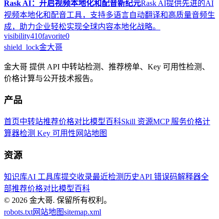
Rask AI：开启视频本地化和配音新纪元
Rask AI提供先进的AI
视频本地化和配音工具，支持多语言自动翻译和高质量音频生
成，助力企业轻松实现全球内容本地化战略。
visibility
410
favorite
0
shield_lock
金大哥
金大哥 提供 API 中转站检测、推荐榜单、Key 可用性检测、
价格计算与公开技术报告。
产品
首页
中转站推荐
价格对比
模型百科
Skill 资源
MCP 服务
价格计
算器
检测 Key 可用性
网站地图
资源
知识库
AI 工具库
提交收录
最近检测历史
API 错误码解释器
全
部推荐
价格对比
模型百科
© 2026
金大哥
.
保留所有权利。
robots.txt
网站地图
sitemap.xml