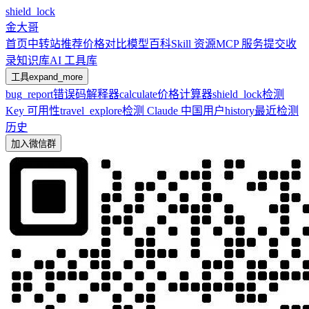
shield_lock
金大哥
首页
中转站推荐
价格对比
模型百科
Skill 资源
MCP 服务
提交收
录
知识库
AI 工具库
工具
expand_more
bug_report
错误码解释器
calculate
价格计算器
shield_lock
检测
Key 可用性
travel_explore
检测 Claude 中国用户
history
最近检测
历史
加入微信群