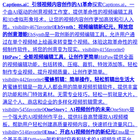
Captions.ai：引领视频内容创作的AI革命
探索Captions.ai，一
个由AI驱动的创意视频工作室，提供革命性的视频编辑工具
和3D虚拟形象技术，让您的视频内容创作更加高效和引人入
胜。
visibility
467
favorite
0
EbSynth：视频编辑新纪元，释放您
的创意潜能
EbSynth是一款创新的视频编辑工具，允许用户通
过在单个视频帧上绘画来转变整个视频。体验这款革命性的视
频制作软件，将您的创意变为现实。
visibility
415
favorite
0
HitPaw：全能视频编辑工具，让创作更简单
HitPaw提供全面
的视频编辑功能，包括转换、压缩、裁剪、特效添加等。轻松
制作专业视频，提升视频质量，让创作更简单。
visibility
442
favorite
0
蜜蜂剪辑：简单操作，轻松剪辑出生活大
片
蜜蜂剪辑是一款人人都会用的简单视频剪辑软件，提供丰富
的功能和热门特效素材。无需专业技巧，轻松一剪就是大片，
满足个人、商店和企业的多样化视频剪辑需求。
visibility
545
favorite
0
OneStory：AI视频创作的未来
OneStory是
一个强大的AI视频创作平台，提供抖音高赞爆款AI视频模
板，帮助用户轻松创建高质量视频内容，快速抓住流量风口。
visibility
514
favorite
0
Etna：开启AI视频创作的新纪元
Etna是一
个基于先进Diffusion架构和时空卷积技术的AI视频生成平台，