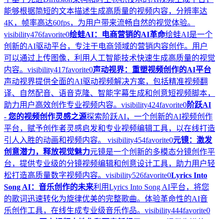
能够根据简短的文本描述生成高质量的视频内容，分辨率达
4K，帧率高达60fps，为用户带来流畅自然的视觉体验。
visibility
476
favorite
0
绘蛙AI：电商营销的AI革命
绘蛙AI是一个
创新的AI驱动平台，专注于电商领域的营销内容创作。用户
可以通过上传图像，利用人工智能技术快速生成高质量的视觉
内容。
visibility
417
favorite
0
声动视界：重塑视频创作的AI平台
声动视界提供全面的AI驱动视频解决方案，包括精准视频翻
译、自然配音、语音克隆、智能字幕生成和创意短视频脚本，
助力用户高效创作专业视频内容。
visibility
424
favorite
0
阶跃AI
- 您的视频创作灵感之源
探索阶跃AI，一个创新的AI视频创作
平台，赋予创作者灵感启发和专业视频编辑工具，以在线打造
引人入胜的动画和视频内容。
visibility
454
favorite
0
元镜：激发
创意潜力，释放视觉魅力
元镜是一个创新的多模态分镜创作平
台，提供专业级的分镜视频编辑和创意设计工具，助力用户轻
松打造高质量数字视频内容。
visibility
526
favorite
0
Lyrics Into
Song AI：音乐创作的未来
利用Lyrics Into Song AI平台，将您
的歌词迅速转化为旋律优美的完整歌曲。体验革命性的AI音
乐创作工具，在线生成专业级音乐作品。
visibility
444
favorite
0