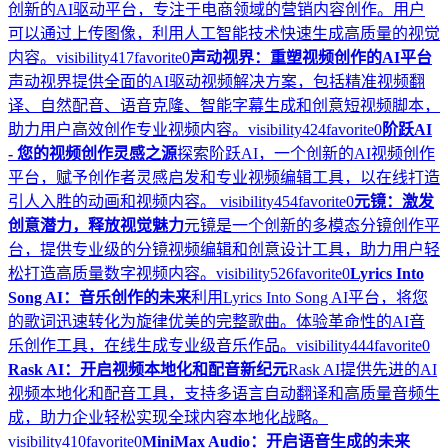
创新的AI驱动平台，专注于电商领域的营销内容创作。用户
可以通过上传图像，利用人工智能技术快速生成高质量的视觉
内容。
visibility
417
favorite
0
声动视界：重塑视频创作的AI平台
声动视界提供全面的AI驱动视频解决方案，包括精准视频翻
译、自然配音、语音克隆、智能字幕生成和创意短视频脚本，
助力用户高效创作专业视频内容。
visibility
424
favorite
0
阶跃AI
- 您的视频创作灵感之源
探索阶跃AI，一个创新的AI视频创作
平台，赋予创作者灵感启发和专业视频编辑工具，以在线打造
引人入胜的动画和视频内容。
visibility
454
favorite
0
元镜：激发
创意潜力，释放视觉魅力
元镜是一个创新的多模态分镜创作平
台，提供专业级的分镜视频编辑和创意设计工具，助力用户轻
松打造高质量数字视频内容。
visibility
526
favorite
0
Lyrics Into
Song AI：音乐创作的未来
利用Lyrics Into Song AI平台，将您
的歌词迅速转化为旋律优美的完整歌曲。体验革命性的AI音
乐创作工具，在线生成专业级音乐作品。
visibility
444
favorite
0
Rask AI：开启视频本地化和配音新纪元
Rask AI提供先进的AI
视频本地化和配音工具，支持多语言自动翻译和高质量音频生
成，助力企业轻松实现全球内容本地化战略。
visibility
410
favorite
0
MiniMax Audio：开启语音生成的未来