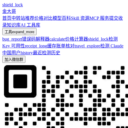
shield_lock
金大哥
首页
中转站推荐
价格对比
模型百科
Skill 资源
MCP 服务
提交收
录
知识库
AI 工具库
工具
expand_more
bug_report
错误码解释器
calculate
价格计算器
shield_lock
检测
Key 可用性
receipt_long
缓存账单核对
travel_explore
检测 Claude
中国用户
history
最近检测历史
加入微信群