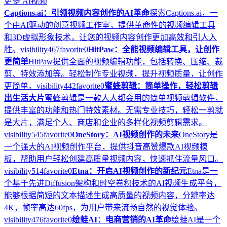
更多
AI视频
Captions.ai：引领视频内容创作的AI革命
探索Captions.ai，一
个由AI驱动的创意视频工作室，提供革命性的视频编辑工具
和3D虚拟形象技术，让您的视频内容创作更加高效和引人入
胜。
visibility
467
favorite
0
HitPaw：全能视频编辑工具，让创作
更简单
HitPaw提供全面的视频编辑功能，包括转换、压缩、裁
剪、特效添加等。轻松制作专业视频，提升视频质量，让创作
更简单。
visibility
442
favorite
0
蜜蜂剪辑：简单操作，轻松剪辑
出生活大片
蜜蜂剪辑是一款人人都会用的简单视频剪辑软件，
提供丰富的功能和热门特效素材。无需专业技巧，轻松一剪就
是大片，满足个人、商店和企业的多样化视频剪辑需求。
visibility
545
favorite
0
OneStory：AI视频创作的未来
OneStory是
一个强大的AI视频创作平台，提供抖音高赞爆款AI视频模
板，帮助用户轻松创建高质量视频内容，快速抓住流量风口。
visibility
514
favorite
0
Etna：开启AI视频创作的新纪元
Etna是一
个基于先进Diffusion架构和时空卷积技术的AI视频生成平台，
能够根据简短的文本描述生成高质量的视频内容，分辨率达
4K，帧率高达60fps，为用户带来流畅自然的视觉体验。
visibility
476
favorite
0
绘蛙AI：电商营销的AI革命
绘蛙AI是一个